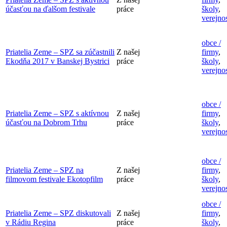
účasťou na ďalšom festivale
práce
školy
,
verejno
obce /
Priatelia Zeme – SPZ sa zúčastnili
Z našej
firmy
,
Ekodňa 2017 v Banskej Bystrici
práce
školy
,
verejno
obce /
Priatelia Zeme – SPZ s aktívnou
Z našej
firmy
,
účasťou na Dobrom Trhu
práce
školy
,
verejno
obce /
Priatelia Zeme – SPZ na
Z našej
firmy
,
filmovom festivale Ekotopfilm
práce
školy
,
verejno
obce /
Priatelia Zeme – SPZ diskutovali
Z našej
firmy
,
v Rádiu Regina
práce
školy
,