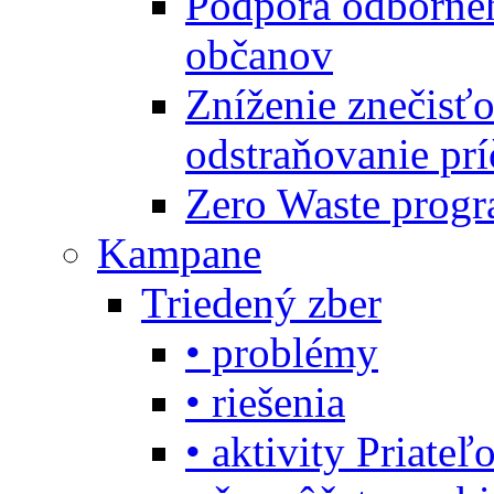
Podpora odbornéh
občanov
Zníženie znečisťo
odstraňovanie prí
Zero Waste progr
Kampane
Triedený zber
• problémy
• riešenia
• aktivity Priate