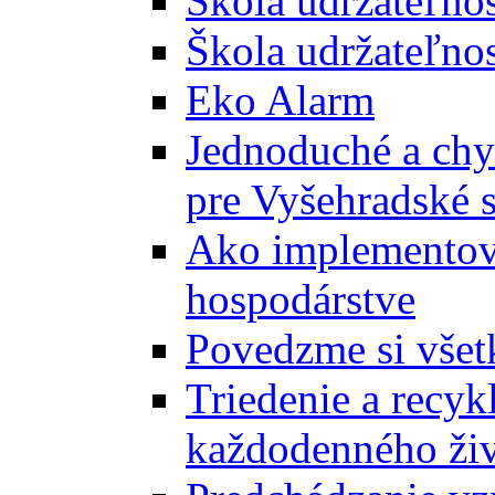
Škola udržateľno
Škola udržateľnos
Eko Alarm
Jednoduché a chyt
pre Vyšehradské 
Ako implementova
hospodárstve
Povedzme si všet
Triedenie a recyk
každodenného ži