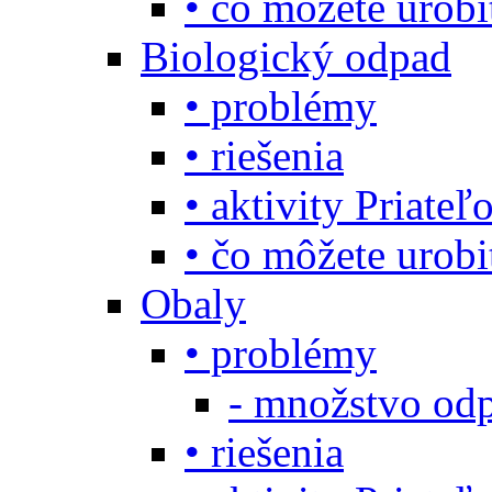
• čo môžete urob
Biologický odpad
• problémy
• riešenia
• aktivity Priate
• čo môžete urob
Obaly
• problémy
- množstvo odp
• riešenia