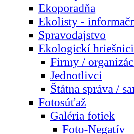
Ekoporadňa
Ekolisty - informač
Spravodajstvo
Ekologickí hriešnici
Firmy / organizác
Jednotlivci
Štátna správa / s
Fotosúťaž
Galéria fotiek
Foto-Negatív