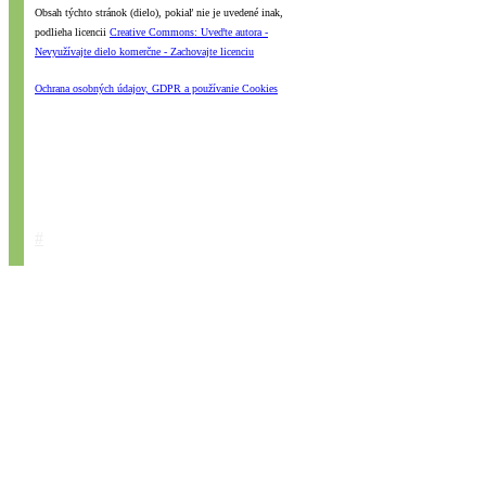
Obsah týchto stránok (dielo), pokiaľ nie je uvedené inak,
podlieha licencii
Creative Commons: Uveďte autora -
Nevyužívajte dielo komerčne - Zachovajte licenciu
Ochrana osobných údajov, GDPR a používanie Cookies
#