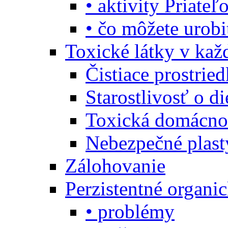
• aktivity Priate
• čo môžete urob
Toxické látky v ka
Čistiace prostrie
Starostlivosť o di
Toxická domácno
Nebezpečné plast
Zálohovanie
Perzistentné organi
• problémy