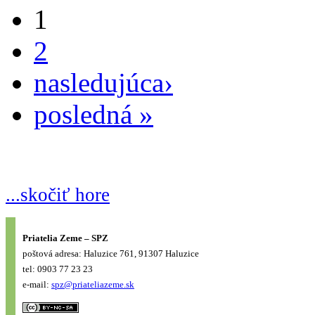
1
2
nasledujúca›
posledná »
...skočiť hore
Priatelia Zeme – SPZ
poštová adresa: Haluzice 761, 91307 Haluzice
tel: 0903 77 23 23
e-mail:
spz@priateliazeme.sk