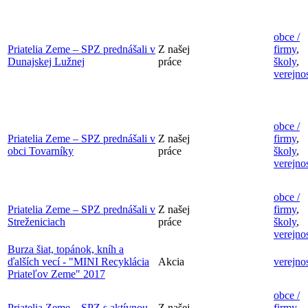
obce /
Priatelia Zeme – SPZ prednášali v
Z našej
firmy
,
Dunajskej Lužnej
práce
školy
,
verejno
obce /
Priatelia Zeme – SPZ prednášali v
Z našej
firmy
,
obci Tovarníky
práce
školy
,
verejno
obce /
Priatelia Zeme – SPZ prednášali v
Z našej
firmy
,
Streženiciach
práce
školy
,
verejno
Burza šiat, topánok, kníh a
ďalších vecí - "MINI Recyklácia
Akcia
verejno
Priateľov Zeme" 2017
obce /
Priatelia Zeme – SPZ s aktívnou
Z našej
firmy
,