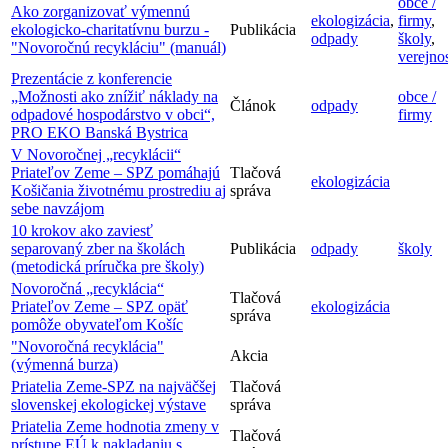
obce /
Ako zorganizovať výmennú
ekologizácia
,
firmy
,
ekologicko-charitatívnu burzu -
Publikácia
odpady
školy
,
"Novoročnú recykláciu" (manuál)
verejno
Prezentácie z konferencie
„Možnosti ako znížiť náklady na
obce /
Článok
odpady
odpadové hospodárstvo v obci“,
firmy
PRO EKO Banská Bystrica
V Novoročnej „recyklácii“
Priateľov Zeme – SPZ pomáhajú
Tlačová
ekologizácia
Košičania životnému prostrediu aj
správa
sebe navzájom
10 krokov ako zaviesť
separovaný zber na školách
Publikácia
odpady
školy
(metodická príručka pre školy)
Novoročná „recyklácia“
Tlačová
Priateľov Zeme – SPZ opäť
ekologizácia
správa
pomôže obyvateľom Košíc
"Novoročná recyklácia"
Akcia
(výmenná burza)
Priatelia Zeme-SPZ na najväčšej
Tlačová
slovenskej ekologickej výstave
správa
Priatelia Zeme hodnotia zmeny v
Tlačová
prístupe EÚ k nakladaniu s