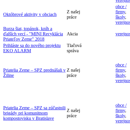
verejno
obce /
Z našej
firmy
,
Októbrové aktivity v obciach
práce
školy
,
verejno
Burza šiat, topánok, kníh a
ďalších vecí - "MINI Recyklácia
Akcia
verejno
Priateľov Zeme" 2018
Prihláste sa do nového projektu
Tlačová
EKO ALARM
správa
obce /
Priatelia Zeme – SPZ prednášali v
Z našej
firmy
,
Žiline
práce
školy
,
verejno
obce /
Priatelia Zeme – SPZ sa zúčastnili
Z našej
firmy
,
brigády pri komunitnom
práce
školy
,
kompostovisku v Bratislave
verejno