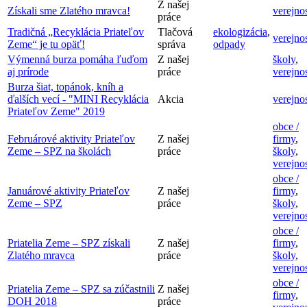
Z našej
Získali sme Zlatého mravca!
verejno
práce
Tradičná „Recyklácia Priateľov
Tlačová
ekologizácia
,
verejno
Zeme“ je tu opäť!
správa
odpady
Výmenná burza pomáha ľuďom
Z našej
školy
,
aj prírode
práce
verejno
Burza šiat, topánok, kníh a
ďalších vecí - "MINI Recyklácia
Akcia
verejno
Priateľov Zeme" 2019
obce /
Februárové aktivity Priateľov
Z našej
firmy
,
Zeme – SPZ na školách
práce
školy
,
verejno
obce /
Januárové aktivity Priateľov
Z našej
firmy
,
Zeme – SPZ
práce
školy
,
verejno
obce /
Priatelia Zeme – SPZ získali
Z našej
firmy
,
Zlatého mravca
práce
školy
,
verejno
obce /
Priatelia Zeme – SPZ sa zúčastnili
Z našej
firmy
,
DOH 2018
práce