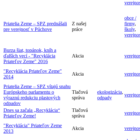
verejno
obce /
Priatelia Zeme – SPZ prednášali
Z našej
firmy
,
pre verejnosť v Púchove
práce
školy
,
verejno
Burza šiat, topánok, kníh a
ďalších vecí - "Recyklácia
Akcia
verejno
Priateľov Zeme" 2016
"Recyklácia Priateľov Zeme"
Akcia
verejno
2014
Priatelia Zeme – SPZ vítajú snahu
Európskeho parlamentu o
Tlačová
ekologizácia
,
verejno
výraznú redukciu plastových
správa
odpady
odpadov
Dnes sa začala „Recyklácia“
Tlačová
verejno
Priateľov Zeme!
správa
"Recyklácia" Priateľov Zeme
Akcia
verejno
2013