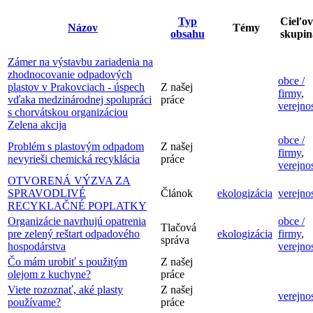
Typ
Cieľov
Názov
Témy
obsahu
skupin
Zámer na výstavbu zariadenia na
zhodnocovanie odpadových
obce /
plastov v Prakovciach - úspech
Z našej
firmy
,
vďaka medzinárodnej spolupráci
práce
verejno
s chorvátskou organizáciou
Zelena akcija
obce /
Problém s plastovým odpadom
Z našej
firmy
,
nevyrieši chemická recyklácia
práce
verejno
OTVORENÁ VÝZVA ZA
SPRAVODLIVÉ
Článok
ekologizácia
verejno
RECYKLAČNÉ POPLATKY
Organizácie navrhujú opatrenia
obce /
Tlačová
pre zelený reštart odpadového
ekologizácia
firmy
,
správa
hospodárstva
verejno
Čo mám urobiť s použitým
Z našej
olejom z kuchyne?
práce
Viete rozoznať, aké plasty
Z našej
verejno
používame?
práce