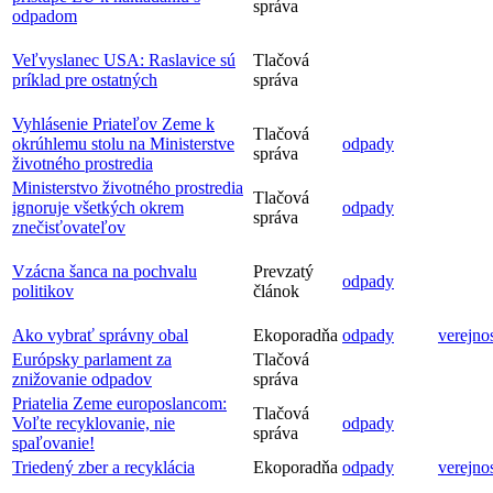
správa
odpadom
Veľvyslanec USA: Raslavice sú
Tlačová
príklad pre ostatných
správa
Vyhlásenie Priateľov Zeme k
Tlačová
okrúhlemu stolu na Ministerstve
odpady
správa
životného prostredia
Ministerstvo životného prostredia
Tlačová
ignoruje všetkých okrem
odpady
správa
znečisťovateľov
Vzácna šanca na pochvalu
Prevzatý
odpady
politikov
článok
Ako vybrať správny obal
Ekoporadňa
odpady
verejno
Európsky parlament za
Tlačová
znižovanie odpadov
správa
Priatelia Zeme europoslancom:
Tlačová
Voľte recyklovanie, nie
odpady
správa
spaľovanie!
Triedený zber a recyklácia
Ekoporadňa
odpady
verejno