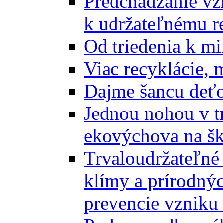
Predchádzanie vz
k udržateľnému r
Od triedenia k mi
Viac recyklácie, 
Dajme šancu deťo
Jednou nohou v tr
ekovýchova na š
Trvaloudržateľné 
klímy a prírodný
prevencie vzniku 