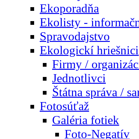
Ekoporadňa
Ekolisty - informač
Spravodajstvo
Ekologickí hriešnici
Firmy / organizác
Jednotlivci
Štátna správa / s
Fotosúťaž
Galéria fotiek
Foto-Negatív