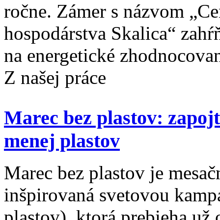
ročne. Zámer s názvom „Ce
hospodárstva Skalica“ zahŕ
na energetické zhodnocovani
Z našej práce
Marec bez plastov: zapoj
menej plastov
Marec bez plastov je mesač
inšpirovaná svetovou kampa
plastov), ktorá prebieha už