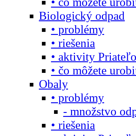
• čo môžete urob
Biologický odpad
• problémy
• riešenia
• aktivity Priate
• čo môžete urob
Obaly
• problémy
- množstvo odp
• riešenia