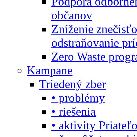
Podpora odbornéh
občanov
Zníženie znečisťo
odstraňovanie prí
Zero Waste progr
Kampane
Triedený zber
• problémy
• riešenia
• aktivity Priate