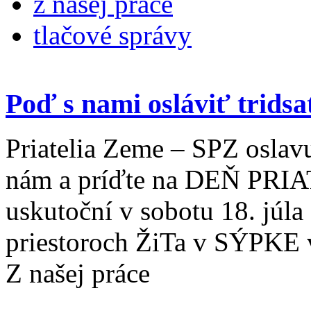
z našej práce
tlačové správy
Poď s nami osláviť trids
Priatelia Zeme – SPZ oslavu
nám a príďte na DEŇ PRI
uskutoční v sobotu 18. júl
priestoroch ŽiTa v SÝPK
Z našej práce