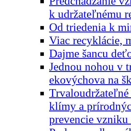
Predchádzanie vz
k udržateľnému r
Od triedenia k mi
Viac recyklácie, 
Dajme šancu deťo
Jednou nohou v tr
ekovýchova na š
Trvaloudržateľné 
klímy a prírodný
prevencie vzniku 