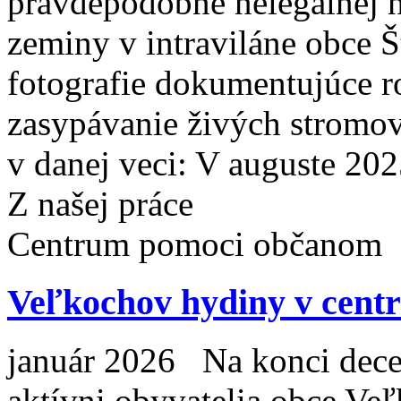
pravdepodobne nelegálnej 
zeminy v intraviláne obce Š
fotografie dokumentujúce r
zasypávanie živých stromov
v danej veci: V auguste 202
Z našej práce
Centrum pomoci občanom
Veľkochov hydiny v cent
január 2026 Na konci decem
aktívni obyvatelia obce Ve