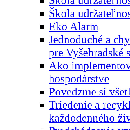
Škola udržateľno
Škola udržateľnos
Eko Alarm
Jednoduché a chyt
pre Vyšehradské 
Ako implementova
hospodárstve
Povedzme si všet
Triedenie a recyk
každodenného ži