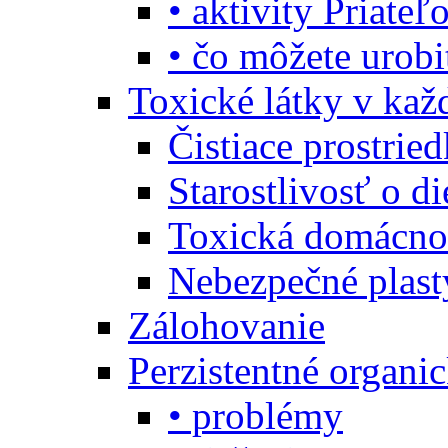
• aktivity Priate
• čo môžete urob
Toxické látky v ka
Čistiace prostrie
Starostlivosť o di
Toxická domácno
Nebezpečné plast
Zálohovanie
Perzistentné organi
• problémy