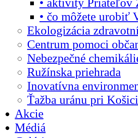
• aktivity Priateľo
• čo môžete urobiť 
Ekologizácia zdravotn
Centrum pomoci obč
Nebezpečné chemikáli
Ružínska priehrada
Inovatívna environme
Ťažba uránu pri Košic
Akcie
Médiá