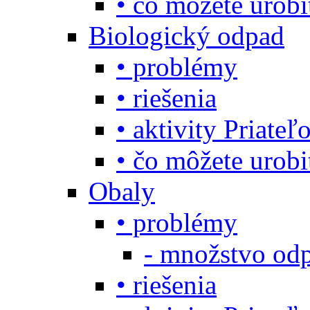
• čo môžete urob
Biologický odpad
• problémy
• riešenia
• aktivity Priate
• čo môžete urob
Obaly
• problémy
- množstvo odp
• riešenia