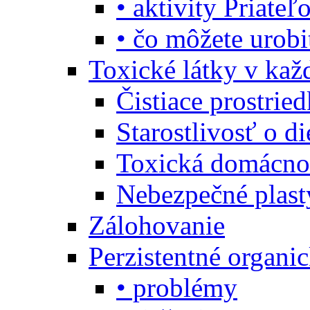
• aktivity Priate
• čo môžete urob
Toxické látky v ka
Čistiace prostrie
Starostlivosť o di
Toxická domácno
Nebezpečné plast
Zálohovanie
Perzistentné organi
• problémy