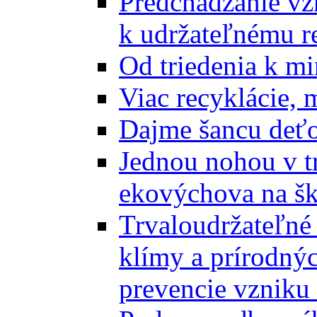
Predchádzanie vz
k udržateľnému r
Od triedenia k mi
Viac recyklácie, 
Dajme šancu deťo
Jednou nohou v tr
ekovýchova na š
Trvaloudržateľné 
klímy a prírodný
prevencie vzniku 