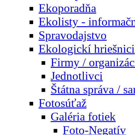
Ekoporadňa
Ekolisty - informač
Spravodajstvo
Ekologickí hriešnici
Firmy / organizác
Jednotlivci
Štátna správa / s
Fotosúťaž
Galéria fotiek
Foto-Negatív