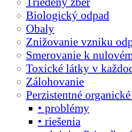
Triedený zber
Biologický odpad
Obaly
Znižovanie vzniku od
Smerovanie k nulové
Toxické látky v každo
Zálohovanie
Perzistentné organick
• problémy
• riešenia