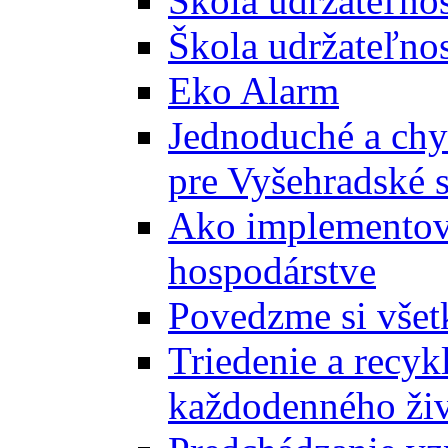
Škola udržateľno
Škola udržateľnos
Eko Alarm
Jednoduché a chyt
pre Vyšehradské 
Ako implementova
hospodárstve
Povedzme si všet
Triedenie a recyk
každodenného ži