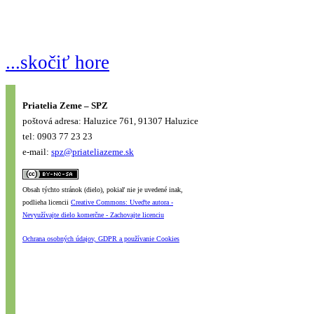
...skočiť hore
Priatelia Zeme – SPZ
poštová adresa: Haluzice 761, 91307 Haluzice
tel: 0903 77 23 23
e-mail:
spz@priateliazeme.sk
Obsah týchto stránok (dielo), pokiaľ nie je uvedené inak,
podlieha licencii
Creative Commons: Uveďte autora -
Nevyužívajte dielo komerčne - Zachovajte licenciu
Ochrana osobných údajov, GDPR a používanie Cookies