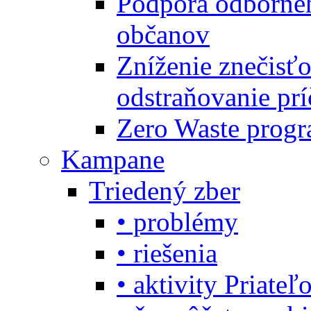
Podpora odbornéh
občanov
Zníženie znečisťo
odstraňovanie prí
Zero Waste progr
Kampane
Triedený zber
• problémy
• riešenia
• aktivity Priate