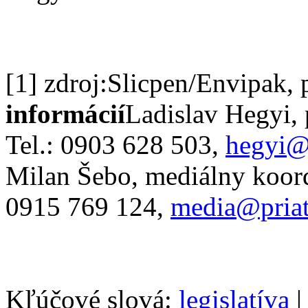
[1] zdroj:Slicpen/Envipak,
informácií
Ladislav Hegyi,
Tel.: 0903 628 503,
hegyi@
Milan Šebo, mediálny koordi
0915 769 124,
media@priat
Kľúčové slová:
legislatíva