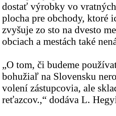
dostať výrobky vo vratných
plocha pre obchody, ktoré i
zvyšuje zo sto na dvesto m
obciach a mestách také nen
„O tom, či budeme používať 
bohužiaľ na Slovensku neroz
volení zástupcovia, ale skl
reťazcov.,“ dodáva L. Hegyi