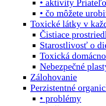
• aktivity Priate
• čo môžete urob
Toxické látky v ka
Čistiace prostrie
Starostlivosť o di
Toxická domácno
Nebezpečné plast
Zálohovanie
Perzistentné organi
• problémy