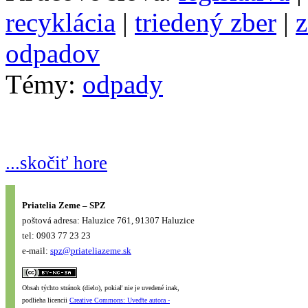
recyklácia
|
triedený zber
|
z
odpadov
Témy:
odpady
...skočiť hore
Priatelia Zeme – SPZ
poštová adresa: Haluzice 761, 91307 Haluzice
tel: 0903 77 23 23
e-mail:
spz@priateliazeme.sk
Obsah týchto stránok (dielo), pokiaľ nie je uvedené inak,
podlieha licencii
Creative Commons: Uveďte autora -