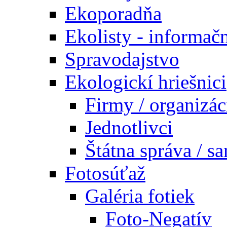
Ekoporadňa
Ekolisty - informač
Spravodajstvo
Ekologickí hriešnici
Firmy / organizác
Jednotlivci
Štátna správa / s
Fotosúťaž
Galéria fotiek
Foto-Negatív