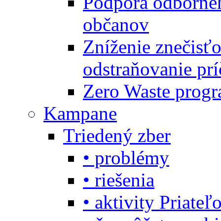
Podpora odbornéh
občanov
Zníženie znečisťo
odstraňovanie prí
Zero Waste progr
Kampane
Triedený zber
• problémy
• riešenia
• aktivity Priate