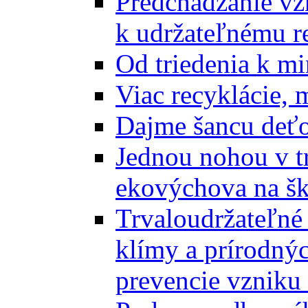
Predchádzanie vz
k udržateľnému r
Od triedenia k mi
Viac recyklácie, 
Dajme šancu deťo
Jednou nohou v tr
ekovýchova na š
Trvaloudržateľné 
klímy a prírodný
prevencie vzniku 