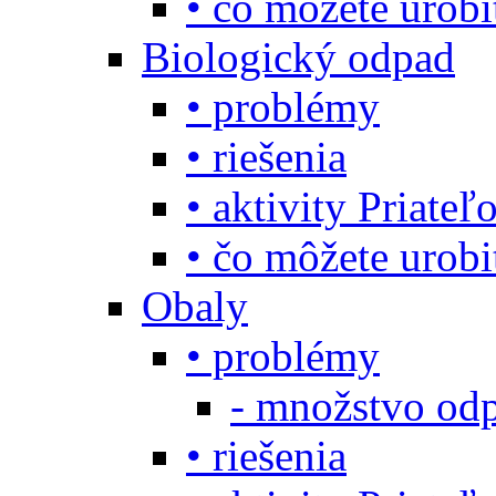
• čo môžete urob
Biologický odpad
• problémy
• riešenia
• aktivity Priate
• čo môžete urob
Obaly
• problémy
- množstvo odp
• riešenia