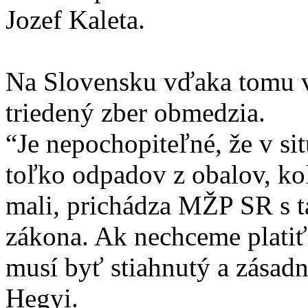
Jozef Kaleta.
Na Slovensku vďaka tomu v
triedený zber obmedzia.
“Je nepochopiteľné, že v si
toľko odpadov z obalov, k
mali, prichádza MŽP SR s 
zákona. Ak nechceme platiť 
musí byť stiahnutý a zásadn
Hegyi.