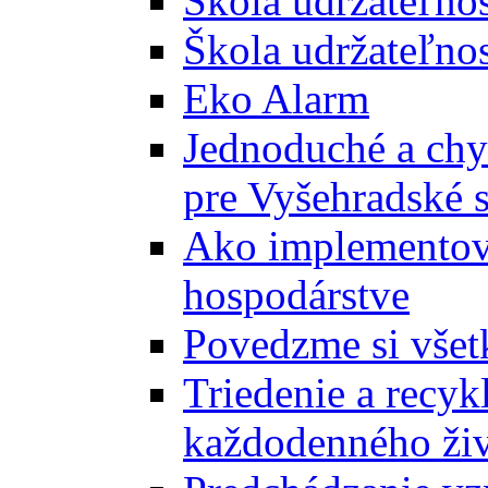
Škola udržateľno
Škola udržateľnos
Eko Alarm
Jednoduché a chyt
pre Vyšehradské 
Ako implementova
hospodárstve
Povedzme si všet
Triedenie a recyk
každodenného ži