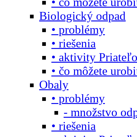
• čo môžete urob
Biologický odpad
• problémy
• riešenia
• aktivity Priate
• čo môžete urob
Obaly
• problémy
- množstvo odp
• riešenia