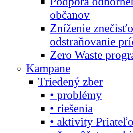
Podpora odbornéh
občanov
Zníženie znečisťo
odstraňovanie prí
Zero Waste progr
Kampane
Triedený zber
• problémy
• riešenia
• aktivity Priate