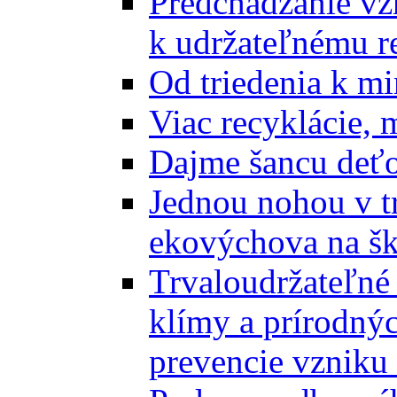
Predchádzanie vz
k udržateľnému r
Od triedenia k mi
Viac recyklácie, 
Dajme šancu deťo
Jednou nohou v tr
ekovýchova na š
Trvaloudržateľné 
klímy a prírodný
prevencie vzniku 