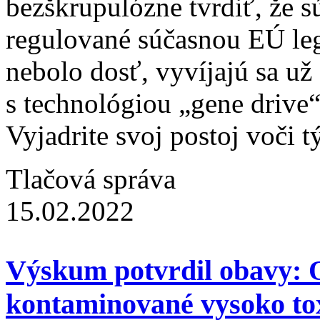
bezškrupulózne tvrdiť, že s
regulované súčasnou EÚ le
nebolo dosť, vyvíjajú sa u
s technológiou „gene drive
Vyjadrite svoj postoj voči 
Tlačová správa
15.02.2022
Výskum potvrdil obavy: O
kontaminované vysoko to