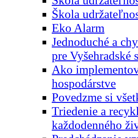
Škola udržateľno
Škola udržateľnos
Eko Alarm
Jednoduché a chyt
pre Vyšehradské 
Ako implementova
hospodárstve
Povedzme si všet
Triedenie a recyk
každodenného ži