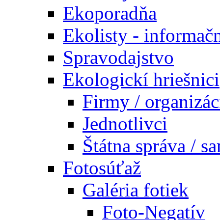
Ekoporadňa
Ekolisty - informač
Spravodajstvo
Ekologickí hriešnici
Firmy / organizác
Jednotlivci
Štátna správa / s
Fotosúťaž
Galéria fotiek
Foto-Negatív