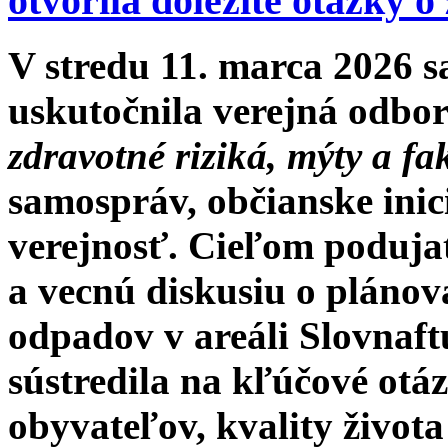
otvorila dôležité otázky o
V stredu 11. marca 2026 
uskutočnila verejná odbo
zdravotné riziká, mýty a fa
samospráv, občianske inic
verejnosť. Cieľom podujat
a vecnú diskusiu o plánov
odpadov v areáli Slovnaftu
sústredila na kľúčové otá
obyvateľov, kvality živo