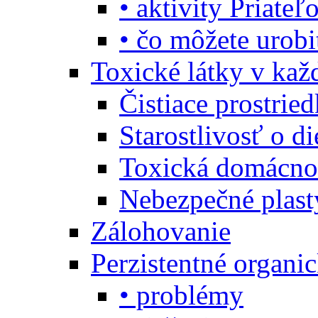
• aktivity Priate
• čo môžete urob
Toxické látky v ka
Čistiace prostrie
Starostlivosť o di
Toxická domácno
Nebezpečné plast
Zálohovanie
Perzistentné organi
• problémy