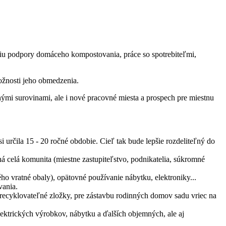
iu podpory domáceho kompostovania, práce so spotrebiteľmi,
ožnosti jeho obmedzenia.
mi surovinami, ale i nové pracovné miesta a prospech pre miestnu
i určila 15 - 20 ročné obdobie. Cieľ tak bude lepšie rozdeliteľný do
 celá komunita (miestne zastupiteľstvo, podnikatelia, súkromné
ho vratné obaly), opätovné používanie nábytku, elektroniky...
vania.
 recyklovateľné zložky, pre zástavbu rodinných domov sadu vriec na
lektrických výrobkov, nábytku a ďalších objemných, ale aj