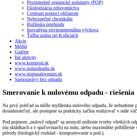
Perzistentné organické polutanty (POP)
Ekologizácia zdravotníctva
Centrum pomoci občanom
Nebezpečné chemikálie
Ružínska priehrada
Inovatívna environmentálna výchova
Ťažba uránu pri Košiciach
Akcie
Médiá
Galérie
Iné aktivity
www.kompost.sk
www.nulaodpadu.sk
www.stopspalovniam.sk
Samosprávy bez odpadu
Smerovanie k nulovému odpadu - riešenia
Na prvý pohľad sa môže myšlienka nulového odpadu, že nebudeme prod
dosiahnuteľný, ale postupne sa prakticky začína realizovať v stále väč
Pod pojmom „nulový odpad“ sa nemyslí zníženie tvorby všetkých odp
(na skládkach a v spaľovniach) na nulu, alebo maximálne priblíženie 
prírody (biologický rozklad - kompostovanie a pod.).