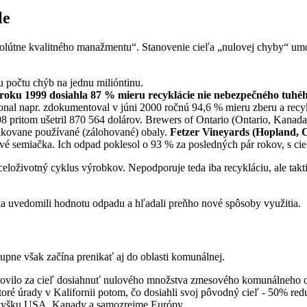
sle
olútne kvalitného manažmentu“. Stanovenie cieľa „nulovej chyby“ um
 počtu chýb na jednu milióntinu.
roku 1999 dosiahla 87 % mieru recyklácie nie nebezpečného tuhéh
ional napr. zdokumentoval v júni 2000 ročnú 94,6 % mieru zberu a recy
98 pritom ušetril 870 564 dolárov. Brewers of Ontario (Ontario, Kanad
akovane používané (zálohované) obaly.
Fetzer Vineyards (Hopland, 
vé semiačka. Ich odpad poklesol o 93 % za posledných pár rokov, s c
oživotný cyklus výrobkov. Nepodporuje teda iba recykláciu, ale takt
ia uvedomili hodnotu odpadu a hľadali preňho nové spôsoby využitia.
pne však začína prenikať aj do oblasti komunálnej.
anovilo za cieľ dosiahnuť nulového množstva zmesového komunálneho o
é úrady v Kalifornii potom, čo dosiahli svoj pôvodný cieľ - 50% redu
o zvyšku USA, Kanady a samozrejme Európy.