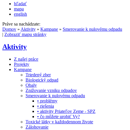
hľadať
mapa
english
Práve sa nachádzate:
Domov
»
Aktivity
»
Kampane
»
Smerovanie k nulovému odpadu
|
Zobraziť mapu stránky
Aktivity
Z našej práce
Projekty
Kampane
Triedený zber
Biologický odpad
Obaly
Znižovanie vzniku odpadov
Smerovanie k nulovému odpadu
• problémy
• riešenia
• aktivity Priateľov Zeme - SPZ
• čo môžete urobiť Vy?
Toxické látky v každodennom živote
Zálohovanie