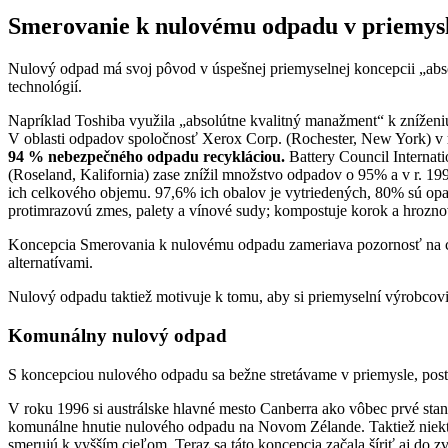
Smerovanie k nulovému odpadu v priemy
Nulový odpad má svoj pôvod v úspešnej priemyselnej koncepcii „abs
technológií.
Napríklad Toshiba využila „absolútne kvalitný manažment“ k zníženiu
V oblasti odpadov spoločnosť Xerox Corp. (Rochester, New York) v
94 % nebezpečného odpadu recykláciou.
Battery Council Internat
(Roseland, Kalifornia) zase znížil množstvo odpadov o 95% a v r. 19
ich celkového objemu. 97,6% ich obalov je vytriedených, 80% sú op
protimrazovú zmes, palety a vínové sudy; kompostuje korok a hrozno
Koncepcia Smerovania k nulovému odpadu zameriava pozornosť na cel
alternatívami.
Nulový odpadu taktiež motivuje k tomu, aby si priemyselní výrobcov
Komunálny nulový odpad
S koncepciou nulového odpadu sa bežne stretávame v priemysle, postu
V roku 1996 si austrálske hlavné mesto Canberra ako vôbec prvé st
komunálne hnutie nulového odpadu na Novom Zélande. Taktiež niektor
smerujú k vyšším cieľom. Teraz sa táto koncepcia začala šíriť aj d