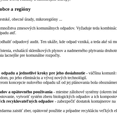
obce a regióny
tské, obecné úrady, mikroregióny ...
nie množstva zmesových komunálnych odpadov. Vyžaduje teda kombinác
dpadu atď.
dhaliť odpadový audit. Ten ukáže, kde odpad vzniká, a teda aké sú m
enia, exhalácií skleníkových plynov a nadmerného plytvania druhotný
nia lacnejšie pre komunálne rozpočty.
 odpadu a jednotlivé kroky pre jeho dosiahnutie -
väčšina komunít s
dom, po jeho elimináciu a vývoj nových technológií.
merom koncepcie nulového odpadu už od jej plánovania bola oboznámená
adov a opätovného používania
- miestne zálohové systémy (okrem iné
ovanie, vytvoriť systém zberu biologických odpadov a ich komposto
hých recyklovateľných odpadov -
zabezpečiť dostatok kontajnerov na
zdarma zaistiť zber, opätovné použitie a prípadne recykláciu veľkých e