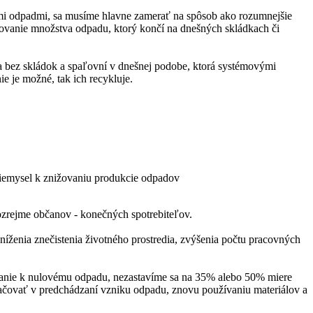
mi odpadmi, sa musíme hlavne zamerať na spôsob ako rozumnejšie
žovanie množstva odpadu, ktorý končí na dnešných skládkach či
 bez skládok a spaľovní v dnešnej podobe, ktorá systémovými
 je možné, tak ich recykluje.
priemysel k znižovaniu produkcie odpadov
ozrejme občanov - konečných spotrebiteľov.
íženia znečistenia životného prostredia, zvýšenia počtu pracovných
rovanie k nulovému odpadu, nezastavíme sa na 35% alebo 50% miere
ačovať v predchádzaní vzniku odpadu, znovu používaniu materiálov a