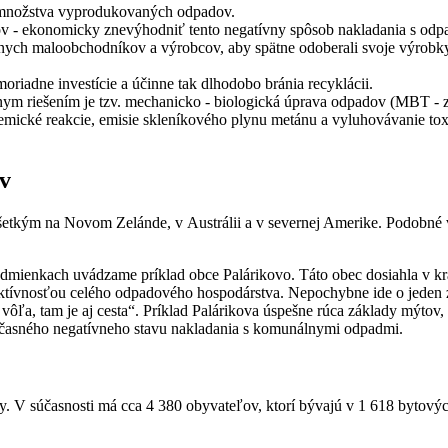
 množstva vyprodukovaných odpadov.
odov - ekonomicky znevýhodniť tento negatívny spôsob nakladania s od
nych maloobchodníkov a výrobcov, aby spätne odoberali svoje výrobky
riadne investície a účinne tak dlhodobo bránia recyklácii.
nym riešením je tzv. mechanicko - biologická úprava odpadov (MBT - z 
emické reakcie, emisie skleníkového plynu metánu a vyluhovávanie tox
ov
šetkým na Novom Zelánde, v Austrálii a v severnej Amerike. Podobné 
ch podmienkach uvádzame príklad obce Palárikovo. Táto obec dosiahla v k
ktívnosťou celého odpadového hospodárstva. Nepochybne ide o jeden 
je vôľa, tam je aj cesta“. Príklad Palárikova úspešne rúca základy mýto
účasného negatívneho stavu nakladania s komunálnymi odpadmi.
V súčasnosti má cca 4 380 obyvateľov, ktorí bývajú v 1 618 bytovýc