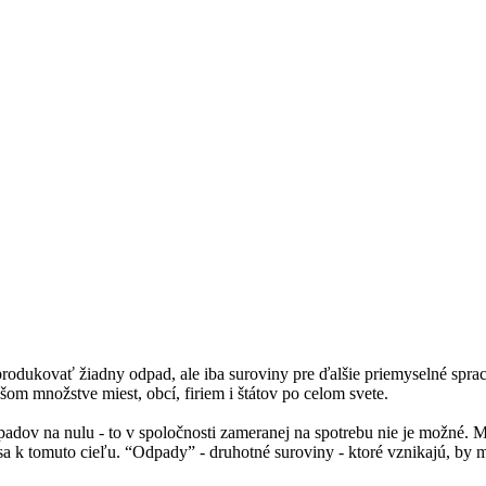
ukovať žiadny odpad, ale iba suroviny pre ďalšie priemyselné spracov
šom množstve miest, obcí, firiem i štátov po celom svete.
adov na nulu - to v spoločnosti zameranej na spotrebu nie je možné. 
sa k tomuto cieľu. “Odpady” - druhotné suroviny - ktoré vznikajú, by ma