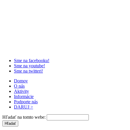
Sme na facebooku!
Sme na youtube!
Sme na twitteri!
Domov
O nás
Aktivity
Informácie
Podporte nás
DARUJ >
Hľadať na tomto webe: