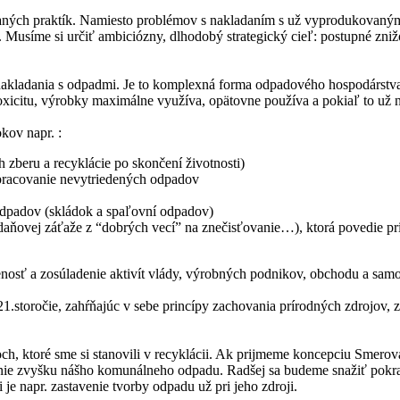
vaných praktík. Namiesto problémov s nakladaním s už vyprodukovaný
 Musíme si určiť ambiciózny, dlhodobý strategický cieľ: postupné zni
akladania s odpadmi. Je to komplexná forma odpadového hospodárstva
icitu, výrobky maximálne využíva, opätovne používa a pokiaľ to už nie
kov napr. :
 zberu a recyklácie po skončení životnosti)
pracovanie nevytriedených odpadov
dpadov (skládok a spaľovní odpadov)
tie daňovej záťaže z “dobrých vecí” na znečisťovanie…), ktorá povedie 
nosť a zosúladenie aktivít vlády, výrobných podnikov, obchodu a sam
storočie, zahŕňajúc v sebe princípy zachovania prírodných zdrojov, zn
och, ktoré sme si stanovili v recyklácii. Ak prijmeme koncepciu Sme
vanie zvyšku nášho komunálneho odpadu. Radšej sa budeme snažiť pokr
je napr. zastavenie tvorby odpadu už pri jeho zdroji.