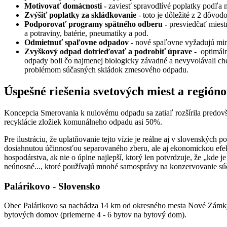
Motivovať domácnosti -
zaviesť spravodlívé poplatky podľa
Zvýšiť poplatky za skládkovanie
- toto je dôležité z 2 dôv
Podporovať programy spätného odberu -
presviedčať miest
a potraviny, batérie, pneumatiky a pod.
Odmietnuť spaľovne odpadov -
nové spaľovne vyžadujú mimo
Zvyškový odpad dotrieďovať a podrobiť úprave -
optimál
odpady boli čo najmenej biologicky závadné a nevyvolávali ch
problémom súčasných skládok zmesového odpadu.
Úspešné riešenia svetových miest a región
Koncepcia Smerovania k nulovému odpadu sa zatiaľ rozšírila predov
recyklácie zložiek komunálneho odpadu asi 50%.
Pre ilustráciu, že uplatňovanie tejto vízie je reálne aj v slovenský
dosiahnutou účinnosťou separovaného zberu, ale aj ekonomickou efe
hospodárstva, ak nie o úplne najlepší, ktorý len potvrdzuje, že „kde 
neúnosné..., ktoré používajú mnohé samosprávy na konzervovanie s
Palárikovo - Slovensko
Obec Palárikovo sa nachádza 14 km od okresného mesta Nové Zámky. 
bytových domov (priemerne 4 - 6 bytov na bytový dom).