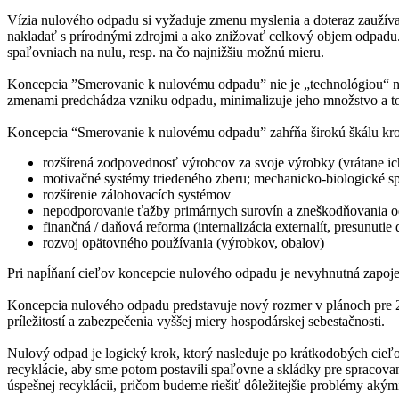
Vízia nulového odpadu si vyžaduje zmenu myslenia a doteraz zauží
nakladať s prírodnými zdrojmi a ako znižovať celkový objem odpadu.
spaľovniach na nulu, resp. na čo najnižšiu možnú mieru.
Koncepcia ”Smerovanie k nulovému odpadu” nie je „technológiou“ n
zmenami predchádza vzniku odpadu, minimalizuje jeho množstvo a tox
Koncepcia “Smerovanie k nulovému odpadu” zahŕňa širokú škálu kro
rozšírená zodpovednosť výrobcov za svoje výrobky (vrátane ich
motivačné systémy triedeného zberu; mechanicko-biologické s
rozšírenie zálohovacích systémov
nepodporovanie ťažby primárnych surovín a zneškodňovania o
finančná / daňová reforma (internalizácia externalít, presunu
rozvoj opätovného používania (výrobkov, obalov)
Pri napĺňaní cieľov koncepcie nulového odpadu je nevyhnutná zapoje
Koncepcia nulového odpadu predstavuje nový rozmer v plánoch pre 21.
príležitostí a zabezpečenia vyššej miery hospodárskej sebestačnosti.
Nulový odpad je logický krok, ktorý nasleduje po krátkodobých cieľ
recyklácie, aby sme potom postavili spaľovne a skládky pre spraco
úspešnej recyklácii, pričom budeme riešiť dôležitejšie problémy akými 