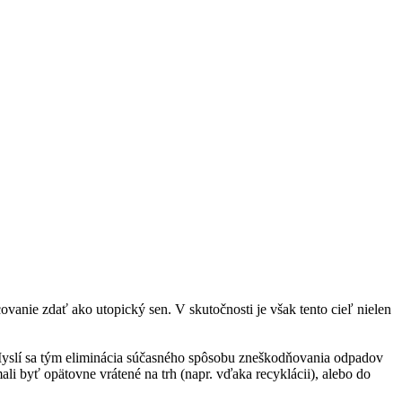
anie zdať ako utopický sen. V skutočnosti je však tento cieľ nielen
Myslí sa tým eliminácia súčasného spôsobu zneškodňovania odpadov
li byť opätovne vrátené na trh (napr. vďaka recyklácii), alebo do