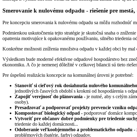
Smerovanie k nulovému odpadu - riešenie pre mestá, 
Pre koncepciu smerovania k nulovému odpadu sa môžu rozhodnúť mes
Podmienkou uskutočnenia tejto stratégie je skutočná snaha o zníže
opatrenia motivujúce k opakovanému používaniu, silného triedenia o
Konkrétne možnosti zníženia množstva odpadu v každej obci by mal o
Výsledkom bude moderné efektívne odpadové hospodárstvo bez znečist
ekonomiku. A čo je nemenej dôležité v celkovej bilancii sú tieto rieše
Pre úspešnú realizáciu koncepcie na komunálnej úrovni je potrebné:
Stanoviť si cieľový rok dosiahnutia nulového komunálneho
jednotlivých časových období s krokmi od hospodárenia s odpa
Zapojiť verejnosť do plánovania -
je nutné, aby s celým zá
osoby).
Presadzovať a podporovať projekty prevencie vzniku odp
Kompostovať biologický odpad -
podporovať domáce kompost
Vytvoriť pre občanov dobré podmienky pre triedenie suc
triedenie do každej domácnosti...
Odoberanie veľkoobjemného a problematického odpadu -
problémových (batérie, farby) odpadov.