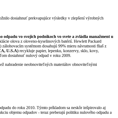
ožnilo dosiahnuť prekvapujúce výsledky v zlepšení výrobných
o odpadu vo svojich podnikoch vo svete a zvládla manažment u
klácie olova z oloveno-kyselinových batérií. Hewlett Packard
a) zálohovacím systémom dosahujú 99% mieru návratnosti fliaš z
CA, U.S.A)
recykluje papier, lepenku, konzervy, sklo, kovy,
ieľom dosiahnuť nulový odpad v roku 2009.
iež nahradenie neobnoviteľných materiálov obnoviteľnými
dpadu do roku 2010. Týmto príkladom sa neskôr inšpirovalo aj
kciu objemu odpadov - teraz preberajú politiku nulového odpadu a