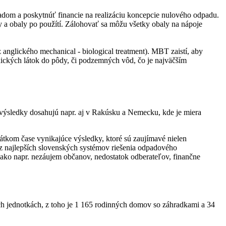
padom a poskytnúť financie na realizáciu koncepcie nulového odpadu.
 a obaly po použítí. Zálohovať sa môžu všetky obaly na nápoje
anglického mechanical - biological treatment). MBT zaistí, aby
ických látok do pôdy, či podzemných vôd, čo je najväčším
výsledky dosahujú napr. aj v Rakúsku a Nemecku, kde je miera
rátkom čase vynikajúce výsledky, ktoré sú zaujímavé nielen
z najlepších slovenských systémov riešenia odpadového
v, ako napr. nezáujem občanov, nedostatok odberateľov, finančne
h jednotkách, z toho je 1 165 rodinných domov so záhradkami a 34