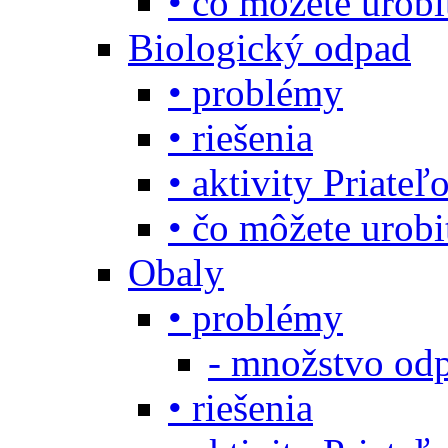
• čo môžete urob
Biologický odpad
• problémy
• riešenia
• aktivity Priate
• čo môžete urob
Obaly
• problémy
- množstvo odp
• riešenia