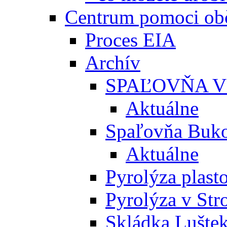
Centrum pomoci o
Proces EIA
Archív
SPAĽOVŇA V
Aktuálne
Spaľovňa Buko
Aktuálne
Pyrolýza plast
Pyrolýza v St
Skládka Lušte