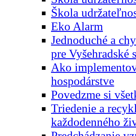
Škola udržateľnos
Eko Alarm
Jednoduché a chyt
pre Vyšehradské 
Ako implementova
hospodárstve
Povedzme si všet
Triedenie a recyk
každodenného ži
Predchádzanie vz