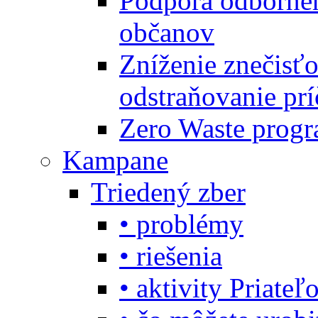
Podpora odbornéh
občanov
Zníženie znečisťo
odstraňovanie prí
Zero Waste progr
Kampane
Triedený zber
• problémy
• riešenia
• aktivity Priate