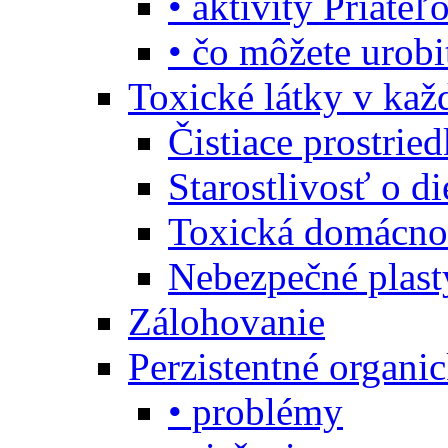
• aktivity Priate
• čo môžete urob
Toxické látky v ka
Čistiace prostrie
Starostlivosť o di
Toxická domácno
Nebezpečné plast
Zálohovanie
Perzistentné organi
• problémy