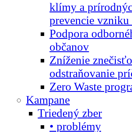
klímy a prírodný
prevencie vzniku 
Podpora odbornéh
občanov
Zníženie znečisťo
odstraňovanie prí
Zero Waste progr
Kampane
Triedený zber
• problémy