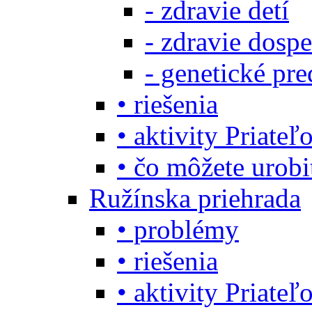
- zdravie detí
- zdravie dosp
- genetické pre
• riešenia
• aktivity Priate
• čo môžete urob
Ružínska priehrada
• problémy
• riešenia
• aktivity Priate