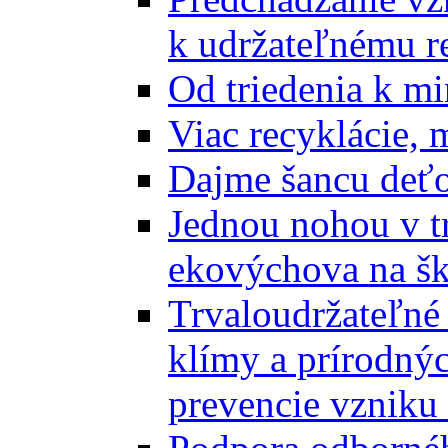
k udržateľnému r
Od triedenia k mi
Viac recyklácie, 
Dajme šancu deťo
Jednou nohou v tr
ekovýchova na š
Trvaloudržateľné 
klímy a prírodný
prevencie vzniku 