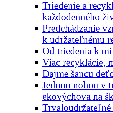
Triedenie a recyk
každodenného ži
Predchádzanie vz
k udržateľnému r
Od triedenia k mi
Viac recyklácie, 
Dajme šancu deťo
Jednou nohou v tr
ekovýchova na š
Trvaloudržateľné 