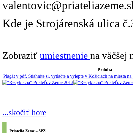
valentovic@priateliazeme.s
Kde je Strojárenská ulica č.
Zobraziť
umiestnenie
na väčšej
Príloha
Plagát v pdf. Stiahnite si, vytlačte a vylepte v Košiciach na miesta 
...skočiť hore
Priatelia Zeme – SPZ