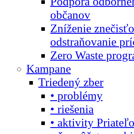
Podpora odbornéh
občanov
Zníženie znečisťo
odstraňovanie prí
Zero Waste progr
Kampane
Triedený zber
• problémy
• riešenia
• aktivity Priate