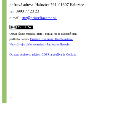
poštová adresa: Haluzice 761, 91307 Haluzice
tel: 0903 77 23 23
e-mail:
spz@priateliazeme.sk
Obsah týchto stránok (dielo), pokiaľ nie je uvedené inak,
podlieha licencii
Creative Commons: Uveďte autora -
Nevyužívajte dielo komerčne - Zachovajte licenciu
Ochrana osobných údajov, GDPR a používanie Cookies
#