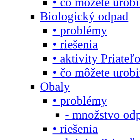
• čo môžete urob
Biologický odpad
• problémy
• riešenia
• aktivity Priate
• čo môžete urob
Obaly
• problémy
- množstvo odp
• riešenia