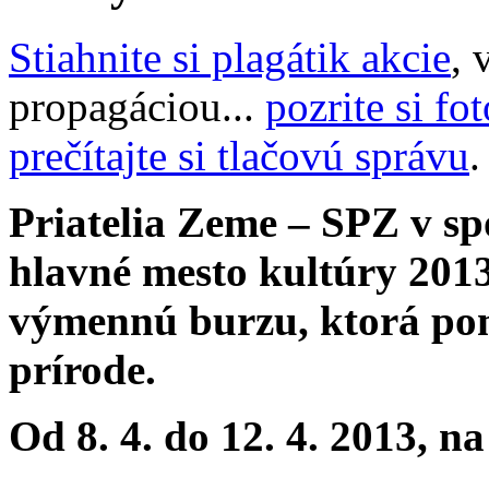
Stiahnite si plagátik akcie
, 
propagáciou...
pozrite si fo
prečítajte si tlačovú správu
.
Priatelia Zeme – SPZ v sp
hlavné mesto kultúry 2013
výmennú burzu, ktorá pom
prírode.
Od 8. 4. do 12. 4. 2013, n