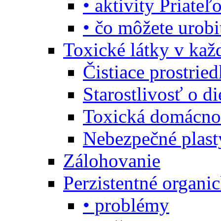
• aktivity Priate
• čo môžete urob
Toxické látky v ka
Čistiace prostrie
Starostlivosť o di
Toxická domácno
Nebezpečné plast
Zálohovanie
Perzistentné organi
• problémy