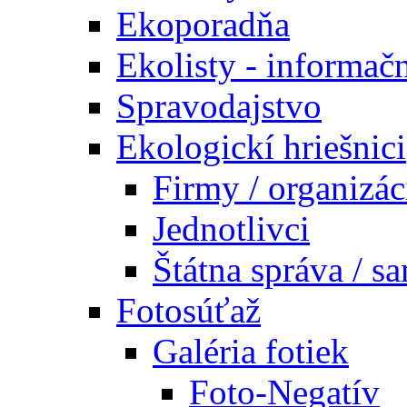
Ekoporadňa
Ekolisty - informač
Spravodajstvo
Ekologickí hriešnici
Firmy / organizác
Jednotlivci
Štátna správa / s
Fotosúťaž
Galéria fotiek
Foto-Negatív