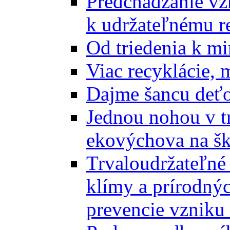
Predchádzanie vz
k udržateľnému r
Od triedenia k mi
Viac recyklácie, 
Dajme šancu deťo
Jednou nohou v tr
ekovýchova na š
Trvaloudržateľné 
klímy a prírodný
prevencie vzniku 