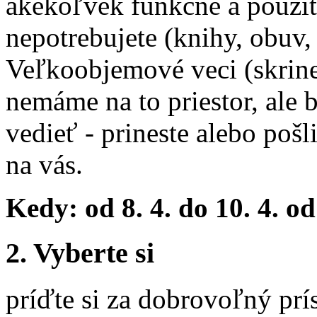
akékoľvek funkčné a použit
nepotrebujete (knihy, obuv, š
Veľkoobjemové veci (skrine,
nemáme na to priestor, ale 
vedieť - prineste alebo poš
na vás.
Kedy: od 8. 4. do 10. 4.
od
2. Vyberte si
príďte si za dobrovoľný prí