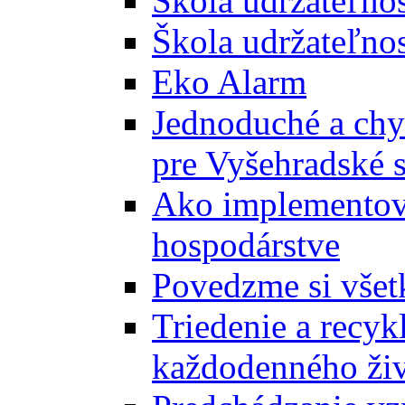
Škola udržateľno
Škola udržateľnos
Eko Alarm
Jednoduché a chyt
pre Vyšehradské 
Ako implementova
hospodárstve
Povedzme si všet
Triedenie a recyk
každodenného ži