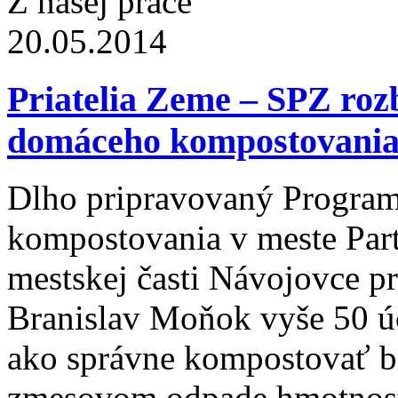
Z našej práce
20.05.2014
Priatelia Zeme – SPZ roz
domáceho kompostovani
Dlho pripravovaný Progra
kompostovania v meste Parti
mestskej časti Návojovce p
Branislav Moňok vyše 50 ú
ako správne kompostovať bi
zmesovom odpade hmotnost