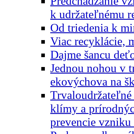
Predchádzanie vz
k udržateľnému r
Od triedenia k mi
Viac recyklácie, 
Dajme šancu deťo
Jednou nohou v tr
ekovýchova na š
Trvaloudržateľné 
klímy a prírodný
prevencie vzniku 