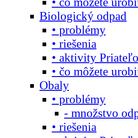
• čo môžete urob
Biologický odpad
• problémy
• riešenia
• aktivity Priate
• čo môžete urob
Obaly
• problémy
- množstvo odp
• riešenia