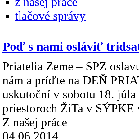
z našej práce
tlačové správy
Poď s nami osláviť trids
Priatelia Zeme – SPZ oslavu
nám a príďte na DEŇ PRI
uskutoční v sobotu 18. júl
priestoroch ŽiTa v SÝPK
Z našej práce
04.06.2014