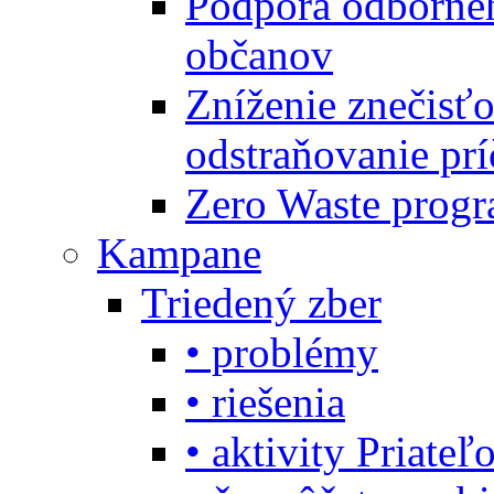
Podpora odbornéh
občanov
Zníženie znečisťo
odstraňovanie prí
Zero Waste progr
Kampane
Triedený zber
• problémy
• riešenia
• aktivity Priate