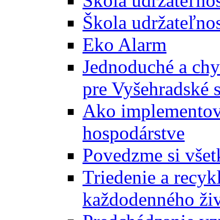
Škola udržateľno
Škola udržateľnos
Eko Alarm
Jednoduché a chyt
pre Vyšehradské 
Ako implementova
hospodárstve
Povedzme si všet
Triedenie a recyk
každodenného ži