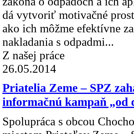
zákona o odpadoch a ich ap
dá vytvoriť motivačné pros
ako ich môžme efektívne z
nakladania s odpadmi...
Z našej práce
26.05.2014
Priatelia Zeme – SPZ zahá
informačnú kampaň „od
Spolupráca s obcou Chochol