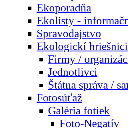
Ekoporadňa
Ekolisty - informač
Spravodajstvo
Ekologickí hriešnici
Firmy / organizác
Jednotlivci
Štátna správa / s
Fotosúťaž
Galéria fotiek
Foto-Negatív