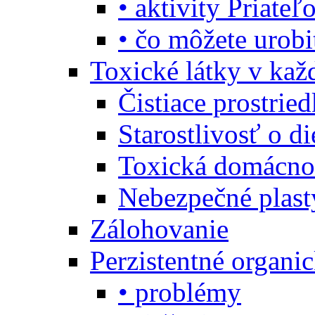
• aktivity Priate
• čo môžete urob
Toxické látky v ka
Čistiace prostrie
Starostlivosť o di
Toxická domácno
Nebezpečné plast
Zálohovanie
Perzistentné organi
• problémy