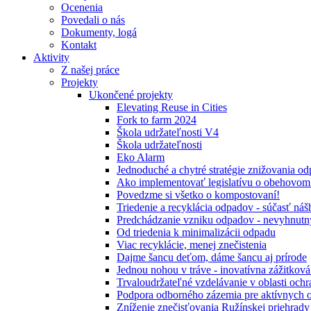
Ocenenia
Povedali o nás
Dokumenty, logá
Kontakt
Aktivity
Z našej práce
Projekty
Ukončené projekty
Elevating Reuse in Cities
Fork to farm 2024
Škola udržateľnosti V4
Škola udržateľnosti
Eko Alarm
Jednoduché a chytré stratégie znižovania 
Ako implementovať legislatívu o obehovom
Povedzme si všetko o kompostovaní!
Triedenie a recyklácia odpadov - súčasť ná
Predchádzanie vzniku odpadov - nevyhnutn
Od triedenia k minimalizácii odpadu
Viac recyklácie, menej znečistenia
Dajme šancu deťom, dáme šancu aj prírode
Jednou nohou v tráve - inovatívna zážitkov
Trvaloudržateľné vzdelávanie v oblasti ochr
Podpora odborného zázemia pre aktívnych 
Zníženie znečisťovania Ružínskej priehrady 