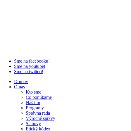
Sme na facebooku!
Sme na youtube!
Sme na twitteri!
Domov
O nás
Kto sme
Čo ponúkame
Náš tím
Programy
Správna rada
Výročné správy
Stanovy
Etický kódex