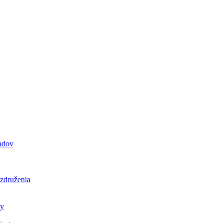
padov
 združenia
ly