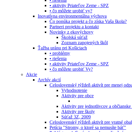
• riešenia
• aktivity Priateľov Zeme - SPZ
• čo môžete urobiť vy?
Inovatívna environmentálna výchova
Čo ponúka projekt a čo získa Vaša škola?
Partneri projektu a kontakt
Novinky z ekovýchovy
Školská súťaž
Zoznam zapojených škôl
Ťažba uránu pri Košiciach
• problémy
• riešenia
• aktivity Priateľov Zeme - SPZ
• čo môžete urobiť Vy?
Akcie
Archív akcií
Celoslovenský týždeň aktivít pre menej od
Vyhodnotenie
Aktivity pre obce
Aktivity pre jednotlivcov a občianske
Aktivity pre školy
Súťaž 3Z, 2009
Celoslovenský týždeň aktivít pre vratné oba
Petícia "Stromy, o ktoré sa nemusíte báť"