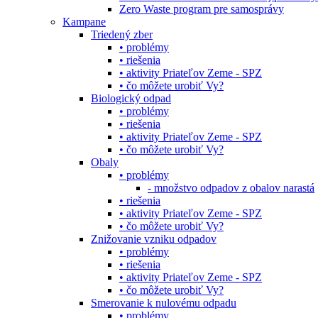
Zero Waste program pre samosprávy
Kampane
Triedený zber
• problémy
• riešenia
• aktivity Priateľov Zeme - SPZ
• čo môžete urobiť Vy?
Biologický odpad
• problémy
• riešenia
• aktivity Priateľov Zeme - SPZ
• čo môžete urobiť Vy?
Obaly
• problémy
- množstvo odpadov z obalov narastá
• riešenia
• aktivity Priateľov Zeme - SPZ
• čo môžete urobiť Vy?
Znižovanie vzniku odpadov
• problémy
• riešenia
• aktivity Priateľov Zeme - SPZ
• čo môžete urobiť Vy?
Smerovanie k nulovému odpadu
• problémy