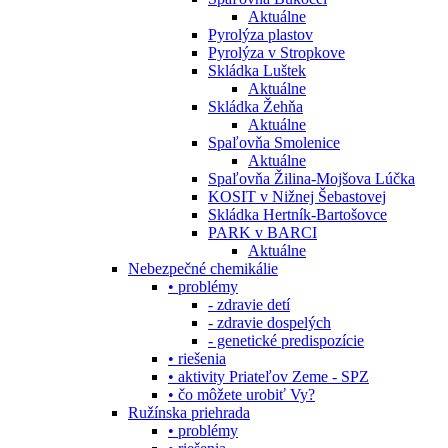
Aktuálne
Pyrolýza plastov
Pyrolýza v Stropkove
Skládka Luštek
Aktuálne
Skládka Žehňa
Aktuálne
Spaľovňa Smolenice
Aktuálne
Spaľovňa Žilina-Mojšova Lúčka
KOSIT v Nižnej Šebastovej
Skládka Hertník-Bartošovce
PARK v BARCI
Aktuálne
Nebezpečné chemikálie
• problémy
- zdravie detí
- zdravie dospelých
- genetické predispozície
• riešenia
• aktivity Priateľov Zeme - SPZ
• čo môžete urobiť Vy?
Ružínska priehrada
• problémy