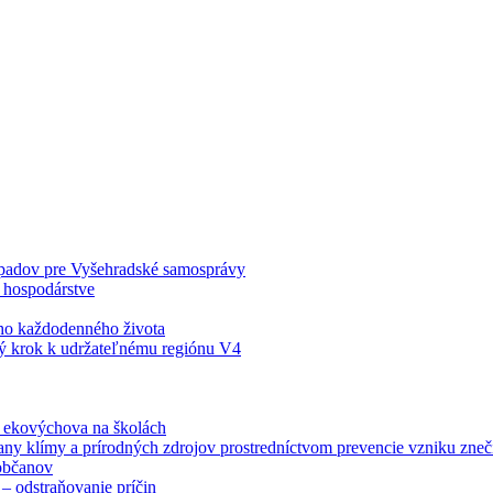
odpadov pre Vyšehradské samosprávy
 hospodárstve
šho každodenného života
ý krok k udržateľnému regiónu V4
á ekovýchova na školách
any klímy a prírodných zdrojov prostredníctvom prevencie vzniku zneči
občanov
– odstraňovanie príčin