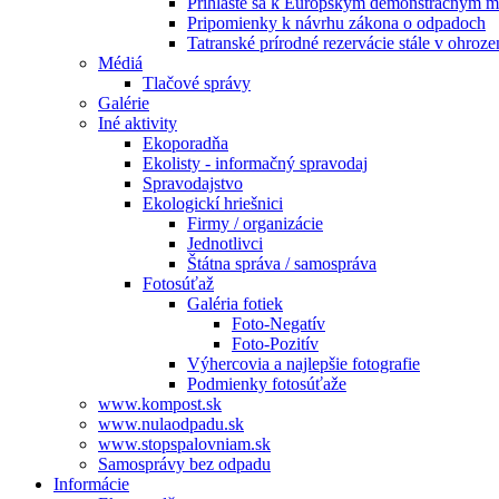
Prihláste sa k Európskym demonštračným m
Pripomienky k návrhu zákona o odpadoch
Tatranské prírodné rezervácie stále v ohroze
Médiá
Tlačové správy
Galérie
Iné aktivity
Ekoporadňa
Ekolisty - informačný spravodaj
Spravodajstvo
Ekologickí hriešnici
Firmy / organizácie
Jednotlivci
Štátna správa / samospráva
Fotosúťaž
Galéria fotiek
Foto-Negatív
Foto-Pozitív
Výhercovia a najlepšie fotografie
Podmienky fotosúťaže
www.kompost.sk
www.nulaodpadu.sk
www.stopspalovniam.sk
Samosprávy bez odpadu
Informácie