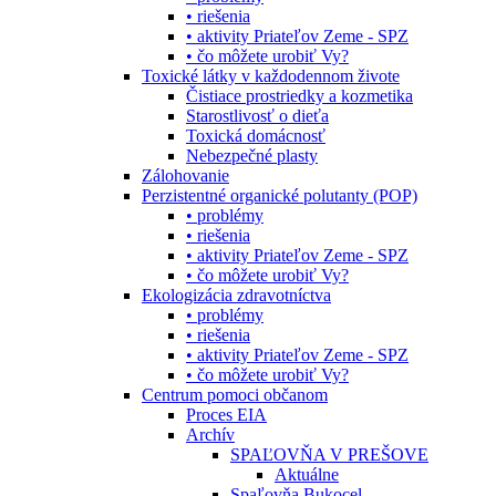
• riešenia
• aktivity Priateľov Zeme - SPZ
• čo môžete urobiť Vy?
Toxické látky v každodennom živote
Čistiace prostriedky a kozmetika
Starostlivosť o dieťa
Toxická domácnosť
Nebezpečné plasty
Zálohovanie
Perzistentné organické polutanty (POP)
• problémy
• riešenia
• aktivity Priateľov Zeme - SPZ
• čo môžete urobiť Vy?
Ekologizácia zdravotníctva
• problémy
• riešenia
• aktivity Priateľov Zeme - SPZ
• čo môžete urobiť Vy?
Centrum pomoci občanom
Proces EIA
Archív
SPAĽOVŇA V PREŠOVE
Aktuálne
Spaľovňa Bukocel