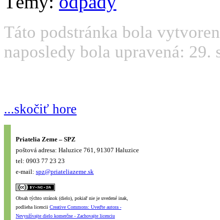
Témy:
odpady
Táto podstránka bola vytvoren
naposledy bola upravená: 29. 
...skočiť hore
Priatelia Zeme – SPZ
poštová adresa: Haluzice 761, 91307 Haluzice
tel: 0903 77 23 23
e-mail:
spz@priateliazeme.sk
Obsah týchto stránok (dielo), pokiaľ nie je uvedené inak,
podlieha licencii
Creative Commons: Uveďte autora -
Nevyužívajte dielo komerčne - Zachovajte licenciu