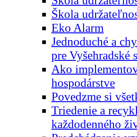
Škola udržateľno
Škola udržateľnos
Eko Alarm
Jednoduché a chyt
pre Vyšehradské 
Ako implementova
hospodárstve
Povedzme si všet
Triedenie a recyk
každodenného ži