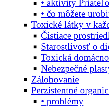
• aktivity Priate
• čo môžete urob
Toxické látky v ka
Čistiace prostrie
Starostlivosť o di
Toxická domácno
Nebezpečné plast
Zálohovanie
Perzistentné organi
• problémy