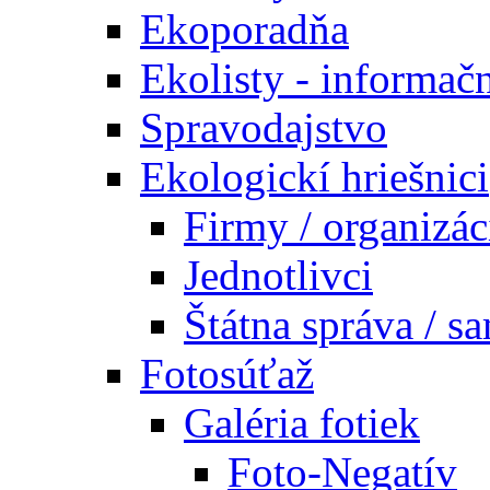
Ekoporadňa
Ekolisty - informač
Spravodajstvo
Ekologickí hriešnici
Firmy / organizác
Jednotlivci
Štátna správa / s
Fotosúťaž
Galéria fotiek
Foto-Negatív