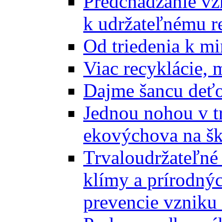
Predchádzanie vz
k udržateľnému r
Od triedenia k mi
Viac recyklácie, 
Dajme šancu deťo
Jednou nohou v tr
ekovýchova na š
Trvaloudržateľné 
klímy a prírodný
prevencie vzniku 