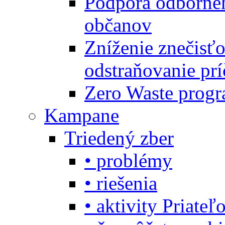
Podpora odbornéh
občanov
Zníženie znečisťo
odstraňovanie prí
Zero Waste progr
Kampane
Triedený zber
• problémy
• riešenia
• aktivity Priate