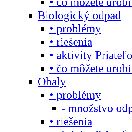
• čo môžete urob
Biologický odpad
• problémy
• riešenia
• aktivity Priate
• čo môžete urob
Obaly
• problémy
- množstvo odp
• riešenia