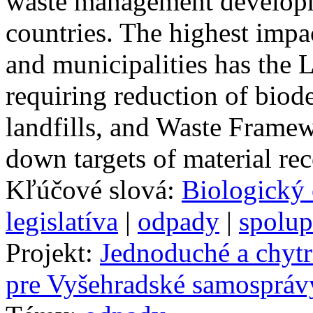
waste management developm
countries. The highest impa
and municipalities has the 
requiring reduction of bio
landfills, and Waste Frame
down targets of material re
Kľúčové slová:
Biologický
legislatíva
|
odpady
|
spolup
Projekt:
Jednoduché a chytr
pre Vyšehradské samospráv