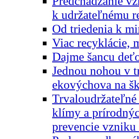
Predchádzanie vz
k udržateľnému r
Od triedenia k mi
Viac recyklácie, 
Dajme šancu deťo
Jednou nohou v tr
ekovýchova na š
Trvaloudržateľné 
klímy a prírodný
prevencie vzniku 