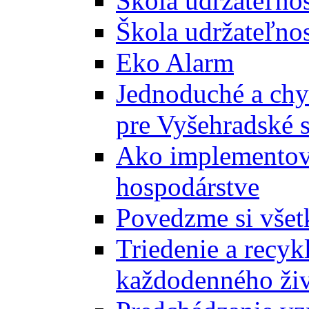
Škola udržateľno
Škola udržateľnos
Eko Alarm
Jednoduché a chyt
pre Vyšehradské 
Ako implementova
hospodárstve
Povedzme si všet
Triedenie a recyk
každodenného ži