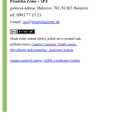
Priatelia Zeme – SPZ
poštová adresa: Haluzice 761, 91307 Haluzice
tel: 0903 77 23 23
e-mail:
spz@priateliazeme.sk
Obsah týchto stránok (dielo), pokiaľ nie je uvedené inak,
podlieha licencii
Creative Commons: Uveďte autora -
Nevyužívajte dielo komerčne - Zachovajte licenciu
Ochrana osobných údajov, GDPR a používanie Cookies
#