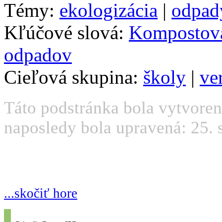
Témy:
ekologizácia
|
odpad
Kľúčové slová:
Kompostov
odpadov
Cieľová skupina:
školy
|
ve
Táto podstránka bola vytvoren
naposledy bola upravená: 25. 
...skočiť hore