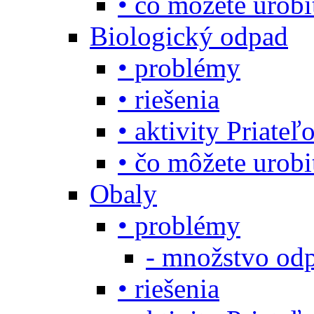
• čo môžete urob
Biologický odpad
• problémy
• riešenia
• aktivity Priate
• čo môžete urob
Obaly
• problémy
- množstvo odp
• riešenia