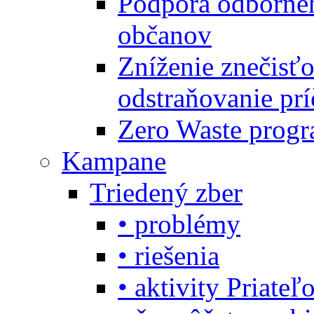
Podpora odbornéh
občanov
Zníženie znečisťo
odstraňovanie prí
Zero Waste progr
Kampane
Triedený zber
• problémy
• riešenia
• aktivity Priate