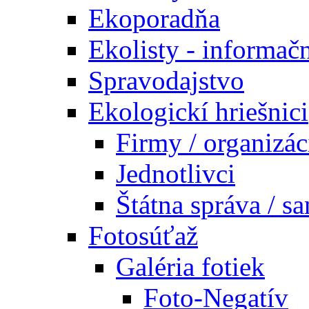
Ekoporadňa
Ekolisty - informač
Spravodajstvo
Ekologickí hriešnici
Firmy / organizác
Jednotlivci
Štátna správa / s
Fotosúťaž
Galéria fotiek
Foto-Negatív