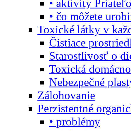
• aktivity Priate
• čo môžete urob
Toxické látky v ka
Čistiace prostrie
Starostlivosť o di
Toxická domácno
Nebezpečné plast
Zálohovanie
Perzistentné organi
• problémy