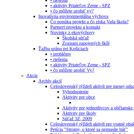
• riešenia
• aktivity Priateľov Zeme - SPZ
• čo môžete urobiť vy?
Inovatívna environmentálna výchova
Čo ponúka projekt a čo získa Vaša škola?
Partneri projektu a kontakt
Novinky z ekovýchovy
Školská súťaž
Zoznam zapojených škôl
Ťažba uránu pri Košiciach
• problémy
• riešenia
• aktivity Priateľov Zeme - SPZ
• čo môžete urobiť Vy?
Akcie
Archív akcií
Celoslovenský týždeň aktivít pre menej od
Vyhodnotenie
Aktivity pre obce
Aktivity pre jednotlivcov a občianske
Aktivity pre školy
Súťaž 3Z, 2009
Celoslovenský týždeň aktivít pre vratné oba
Petícia "Stromy, o ktoré sa nemusíte báť"