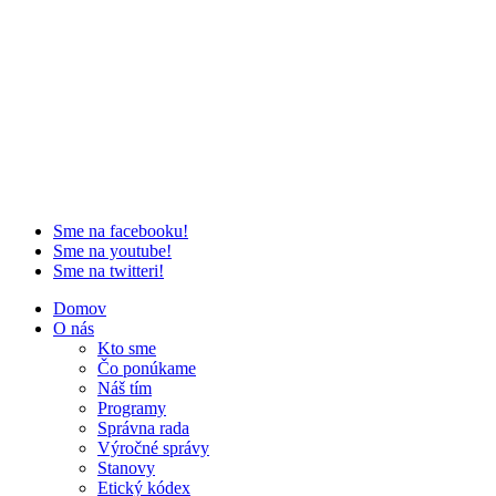
Sme na facebooku!
Sme na youtube!
Sme na twitteri!
Domov
O nás
Kto sme
Čo ponúkame
Náš tím
Programy
Správna rada
Výročné správy
Stanovy
Etický kódex