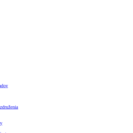
padov
 združenia
ly