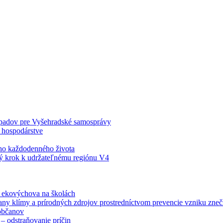
odpadov pre Vyšehradské samosprávy
 hospodárstve
šho každodenného života
ý krok k udržateľnému regiónu V4
á ekovýchova na školách
any klímy a prírodných zdrojov prostredníctvom prevencie vzniku zneči
občanov
– odstraňovanie príčin