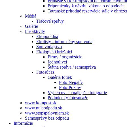
Prihláste sa k Európskym demonštračným m
Pripomienky k návrhu zákona o odpadoch
Tatranské prírodné rezervácie stále v ohroze
Médiá
Tlačové správy
Galérie
Iné aktivity
Ekoporadňa
Ekolisty - informačný spravodaj
Spravodajstvo
Ekologickí hriešnici
Firmy / organizácie
Jednotlivci
Štátna správa / samospráva
Fotosúťaž
Galéria fotiek
Foto-Negatív
Foto-Pozitív
Výhercovia a najlepšie fotografie
Podmienky fotosúťaže
www.kompost.sk
www.nulaodpadu.sk
www.stopspalovniam.sk
Samosprávy bez odpadu
Informácie