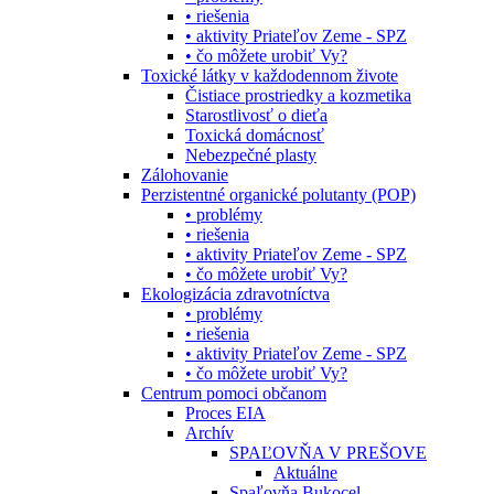
• riešenia
• aktivity Priateľov Zeme - SPZ
• čo môžete urobiť Vy?
Toxické látky v každodennom živote
Čistiace prostriedky a kozmetika
Starostlivosť o dieťa
Toxická domácnosť
Nebezpečné plasty
Zálohovanie
Perzistentné organické polutanty (POP)
• problémy
• riešenia
• aktivity Priateľov Zeme - SPZ
• čo môžete urobiť Vy?
Ekologizácia zdravotníctva
• problémy
• riešenia
• aktivity Priateľov Zeme - SPZ
• čo môžete urobiť Vy?
Centrum pomoci občanom
Proces EIA
Archív
SPAĽOVŇA V PREŠOVE
Aktuálne
Spaľovňa Bukocel