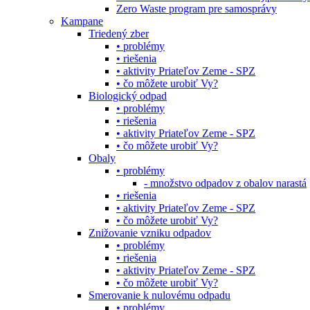
Zero Waste program pre samosprávy
Kampane
Triedený zber
• problémy
• riešenia
• aktivity Priateľov Zeme - SPZ
• čo môžete urobiť Vy?
Biologický odpad
• problémy
• riešenia
• aktivity Priateľov Zeme - SPZ
• čo môžete urobiť Vy?
Obaly
• problémy
- množstvo odpadov z obalov narastá
• riešenia
• aktivity Priateľov Zeme - SPZ
• čo môžete urobiť Vy?
Znižovanie vzniku odpadov
• problémy
• riešenia
• aktivity Priateľov Zeme - SPZ
• čo môžete urobiť Vy?
Smerovanie k nulovému odpadu
• problémy