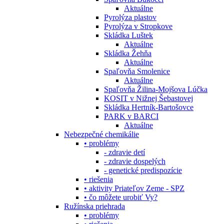
Aktuálne
Pyrolýza plastov
Pyrolýza v Stropkove
Skládka Luštek
Aktuálne
Skládka Žehňa
Aktuálne
Spaľovňa Smolenice
Aktuálne
Spaľovňa Žilina-Mojšova Lúčka
KOSIT v Nižnej Šebastovej
Skládka Hertník-Bartošovce
PARK v BARCI
Aktuálne
Nebezpečné chemikálie
• problémy
- zdravie detí
- zdravie dospelých
- genetické predispozície
• riešenia
• aktivity Priateľov Zeme - SPZ
• čo môžete urobiť Vy?
Ružínska priehrada
• problémy