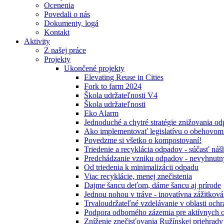
Ocenenia
Povedali o nás
Dokumenty, logá
Kontakt
Aktivity
Z našej práce
Projekty
Ukončené projekty
Elevating Reuse in Cities
Fork to farm 2024
Škola udržateľnosti V4
Škola udržateľnosti
Eko Alarm
Jednoduché a chytré stratégie znižovania 
Ako implementovať legislatívu o obehovom
Povedzme si všetko o kompostovaní!
Triedenie a recyklácia odpadov - súčasť ná
Predchádzanie vzniku odpadov - nevyhnutn
Od triedenia k minimalizácii odpadu
Viac recyklácie, menej znečistenia
Dajme šancu deťom, dáme šancu aj prírode
Jednou nohou v tráve - inovatívna zážitkov
Trvaloudržateľné vzdelávanie v oblasti ochr
Podpora odborného zázemia pre aktívnych 
Zníženie znečisťovania Ružínskej priehrady 