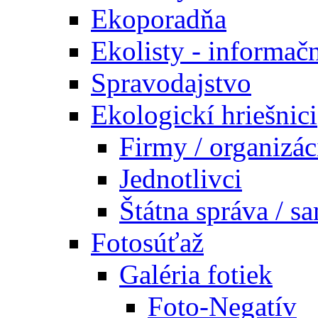
Ekoporadňa
Ekolisty - informač
Spravodajstvo
Ekologickí hriešnici
Firmy / organizác
Jednotlivci
Štátna správa / s
Fotosúťaž
Galéria fotiek
Foto-Negatív