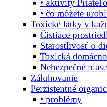
• aktivity Priate
• čo môžete urob
Toxické látky v ka
Čistiace prostrie
Starostlivosť o di
Toxická domácno
Nebezpečné plast
Zálohovanie
Perzistentné organi
• problémy