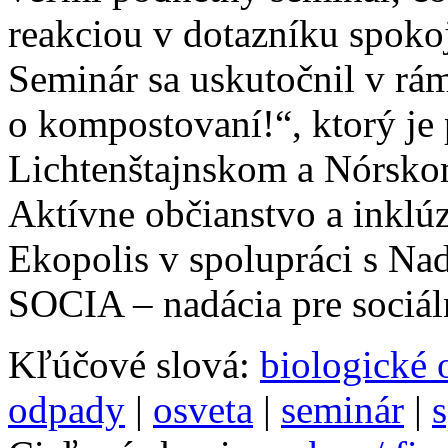
reakciou v dotazníku spokoj
Seminár sa uskutočnil v rá
o kompostovaní!“, ktorý je
Lichtenštajnskom a Nórsko
Aktívne občianstvo a inklúz
Ekopolis v spolupráci s Nad
SOCIA – nadácia pre sociá
Kľúčové slová:
biologické
odpady
|
osveta
|
seminár
|