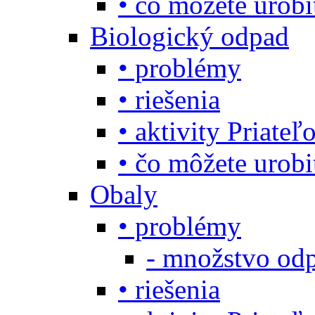
• čo môžete urob
Biologický odpad
• problémy
• riešenia
• aktivity Priate
• čo môžete urob
Obaly
• problémy
- množstvo odp
• riešenia