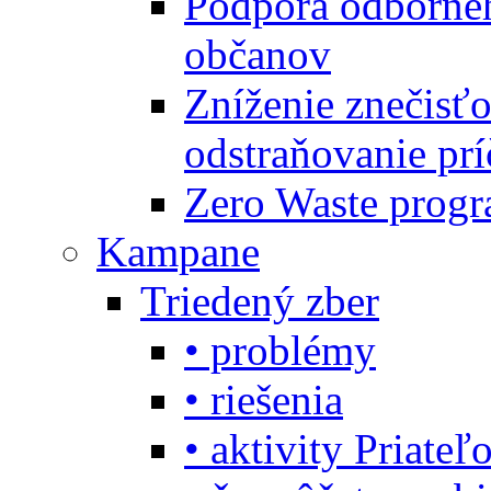
Podpora odbornéh
občanov
Zníženie znečisťo
odstraňovanie prí
Zero Waste progr
Kampane
Triedený zber
• problémy
• riešenia
• aktivity Priate