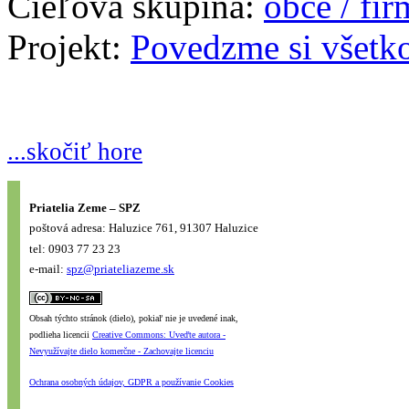
Cieľová skupina:
obce / fi
Projekt:
Povedzme si všetk
...skočiť hore
Priatelia Zeme – SPZ
poštová adresa: Haluzice 761, 91307 Haluzice
tel: 0903 77 23 23
e-mail:
spz@priateliazeme.sk
Obsah týchto stránok (dielo), pokiaľ nie je uvedené inak,
podlieha licencii
Creative Commons: Uveďte autora -
Nevyužívajte dielo komerčne - Zachovajte licenciu
Ochrana osobných údajov, GDPR a používanie Cookies