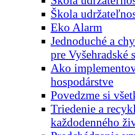
Škola udržateľno
Škola udržateľnos
Eko Alarm
Jednoduché a chyt
pre Vyšehradské 
Ako implementova
hospodárstve
Povedzme si všet
Triedenie a recyk
každodenného ži