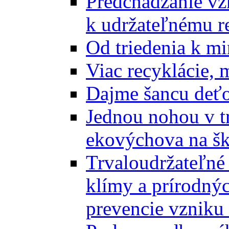
Predchádzanie vz
k udržateľnému r
Od triedenia k mi
Viac recyklácie, 
Dajme šancu deťo
Jednou nohou v tr
ekovýchova na š
Trvaloudržateľné 
klímy a prírodný
prevencie vzniku 