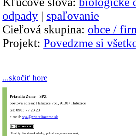
Kľúčové slová:
biologické
odpady
|
spaľovanie
Cieľová skupina:
obce / fi
Projekt:
Povedzme si všetk
...skočiť hore
Priatelia Zeme – SPZ
poštová adresa: Haluzice 761, 91307 Haluzice
tel: 0903 77 23 23
e-mail:
spz@priateliazeme.sk
Obsah týchto stránok (dielo), pokiaľ nie je uvedené inak,