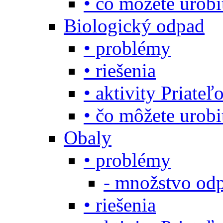
• čo môžete urob
Biologický odpad
• problémy
• riešenia
• aktivity Priate
• čo môžete urob
Obaly
• problémy
- množstvo odp
• riešenia