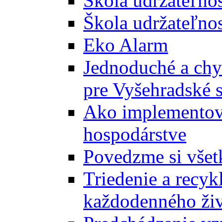
Škola udržateľno
Škola udržateľnos
Eko Alarm
Jednoduché a chyt
pre Vyšehradské 
Ako implementova
hospodárstve
Povedzme si všet
Triedenie a recyk
každodenného ži