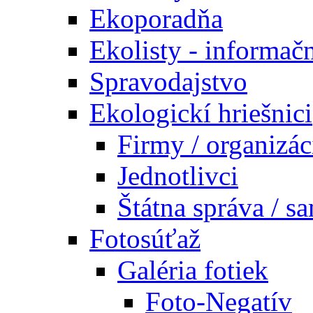
Ekoporadňa
Ekolisty - informač
Spravodajstvo
Ekologickí hriešnici
Firmy / organizác
Jednotlivci
Štátna správa / s
Fotosúťaž
Galéria fotiek
Foto-Negatív