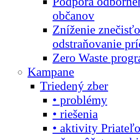
Podpora odbornéh
občanov
Zníženie znečisťo
odstraňovanie prí
Zero Waste progr
Kampane
Triedený zber
• problémy
• riešenia
• aktivity Priate