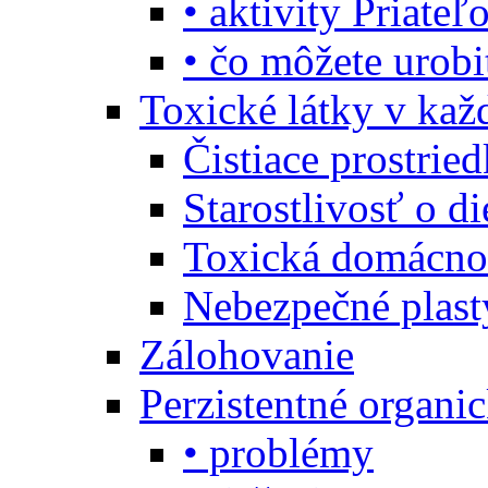
• aktivity Priate
• čo môžete urob
Toxické látky v ka
Čistiace prostrie
Starostlivosť o di
Toxická domácno
Nebezpečné plast
Zálohovanie
Perzistentné organi
• problémy