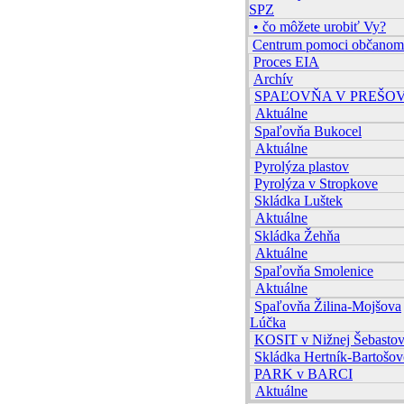
SPZ
• čo môžete urobiť Vy?
Centrum pomoci občanom
Proces EIA
Archív
SPAĽOVŇA V PREŠO
Aktuálne
Spaľovňa Bukocel
Aktuálne
Pyrolýza plastov
Pyrolýza v Stropkove
Skládka Luštek
Aktuálne
Skládka Žehňa
Aktuálne
Spaľovňa Smolenice
Aktuálne
Spaľovňa Žilina-Mojšova
Lúčka
KOSIT v Nižnej Šebastov
Skládka Hertník-Bartošov
PARK v BARCI
Aktuálne