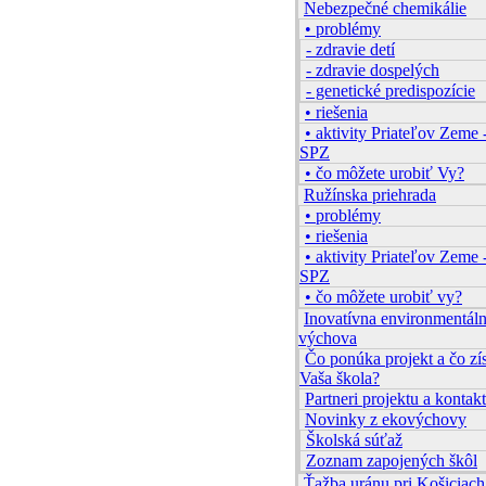
Nebezpečné chemikálie
• problémy
- zdravie detí
- zdravie dospelých
- genetické predispozície
• riešenia
• aktivity Priateľov Zeme 
SPZ
• čo môžete urobiť Vy?
Ružínska priehrada
• problémy
• riešenia
• aktivity Priateľov Zeme 
SPZ
• čo môžete urobiť vy?
Inovatívna environmentál
výchova
Čo ponúka projekt a čo zí
Vaša škola?
Partneri projektu a kontakt
Novinky z ekovýchovy
Školská súťaž
Zoznam zapojených škôl
Ťažba uránu pri Košiciach