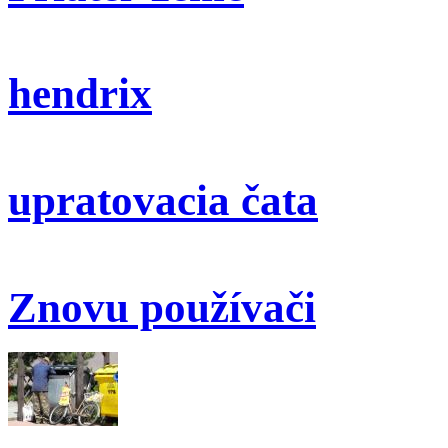
hendrix
upratovacia čata
Znovu používači