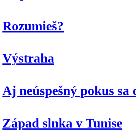
Rozumieš?
Výstraha
Aj neúspešný pokus sa 
Západ slnka v Tunise