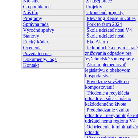
Kto sme
Z našej práce
Čo ponúkame
Projekty
Náš tím
Ukončené projekty
Programy
Elevating Reuse in Cities
Správna rada
Fork to farm 2024
Výročné správy
Škola udržateľnosti V4
Stanovy
Škola udržateľnosti
Etický kódex
Eko Alarm
Ocenenia
Jednoduché a chytré straté
znižovania odpadov pre
Povedali o nás
Vyšehradské samosprávy
Dokumenty, logá
Ako implementovať
Kontakt
legislatívu o obehovom
hospodárstve
Povedzme si všetko o
kompostovaní!
Triedenie a recyklácia
odpadov - súčasť nášho
každodenného života
Predchádzanie vzniku
odpadov - nevyhnutný kro
udržateľnému regiónu V4
Od triedenia k minimalizác
odpadu