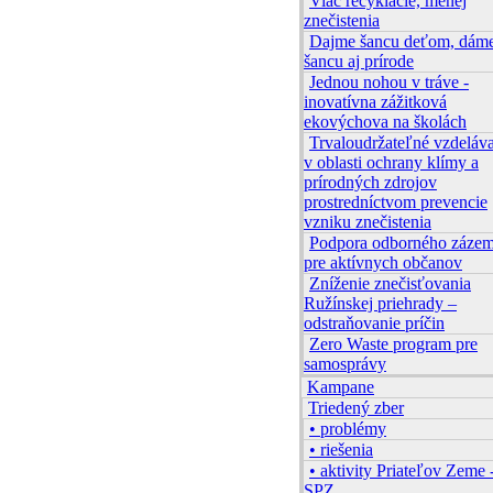
Viac recyklácie, menej
znečistenia
Dajme šancu deťom, dám
šancu aj prírode
Jednou nohou v tráve -
inovatívna zážitková
ekovýchova na školách
Trvaloudržateľné vzdeláv
v oblasti ochrany klímy a
prírodných zdrojov
prostredníctvom prevencie
vzniku znečistenia
Podpora odborného zázem
pre aktívnych občanov
Zníženie znečisťovania
Ružínskej priehrady –
odstraňovanie príčin
Zero Waste program pre
samosprávy
Kampane
Triedený zber
• problémy
• riešenia
• aktivity Priateľov Zeme 
SPZ