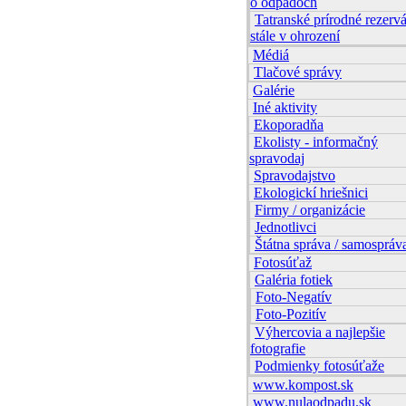
o odpadoch
Tatranské prírodné rezervá
stále v ohrození
Médiá
Tlačové správy
Galérie
Iné aktivity
Ekoporadňa
Ekolisty - informačný
spravodaj
Spravodajstvo
Ekologickí hriešnici
Firmy / organizácie
Jednotlivci
Štátna správa / samospráv
Fotosúťaž
Galéria fotiek
Foto-Negatív
Foto-Pozitív
Výhercovia a najlepšie
fotografie
Podmienky fotosúťaže
www.kompost.sk
www.nulaodpadu.sk