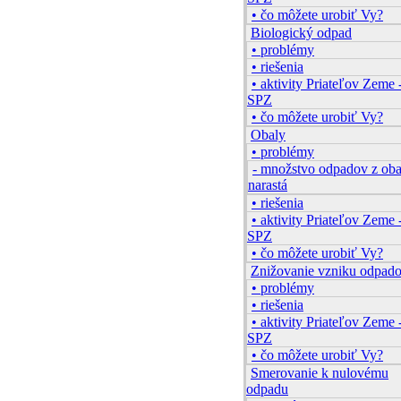
• čo môžete urobiť Vy?
Biologický odpad
• problémy
• riešenia
• aktivity Priateľov Zeme 
SPZ
• čo môžete urobiť Vy?
Obaly
• problémy
- množstvo odpadov z ob
narastá
• riešenia
• aktivity Priateľov Zeme 
SPZ
• čo môžete urobiť Vy?
Znižovanie vzniku odpad
• problémy
• riešenia
• aktivity Priateľov Zeme 
SPZ
• čo môžete urobiť Vy?
Smerovanie k nulovému
odpadu