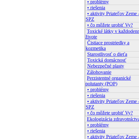
• problémy
• riešenia
• aktivity Priateľov Zeme 
SPZ
• čo môžete urobiť Vy?
Toxické látky v každode
živote
Čistiace prostriedky a
kozmetika
Starostlivosť o dieťa
Toxická domácnosť
Nebezpečné plasty
Zálohovanie
Perzistentné organické
polutanty (POP)
• problémy
• riešenia
• aktivity Priateľov Zeme 
SPZ
• čo môžete urobiť Vy?
Ekologizácia zdravotníctv
• problémy
• riešenia
• aktivity Priateľov Zeme 