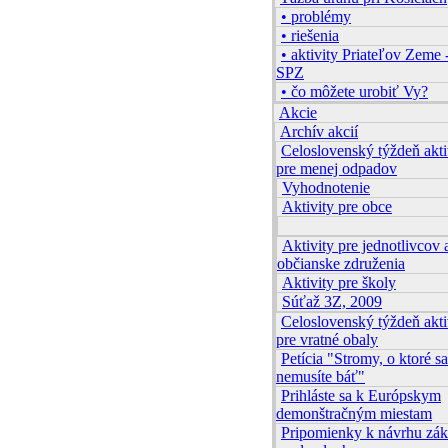
• problémy
• riešenia
• aktivity Priateľov Zeme 
SPZ
• čo môžete urobiť Vy?
Akcie
Archív akcií
Celoslovenský týždeň akti
pre menej odpadov
Vyhodnotenie
Aktivity pre obce
Aktivity pre jednotlivcov 
občianske združenia
Aktivity pre školy
Súťaž 3Z, 2009
Celoslovenský týždeň akti
pre vratné obaly
Petícia "Stromy, o ktoré sa
nemusíte báť"
Prihláste sa k Európskym
demonštračným miestam
Pripomienky k návrhu zá