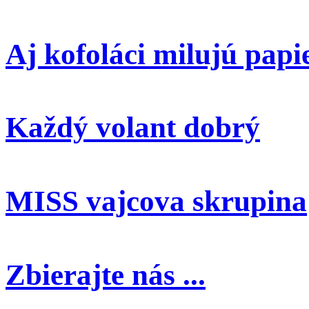
Aj kofoláci milujú papi
Každý volant dobrý
MISS vajcova skrupina
Zbierajte nás ...