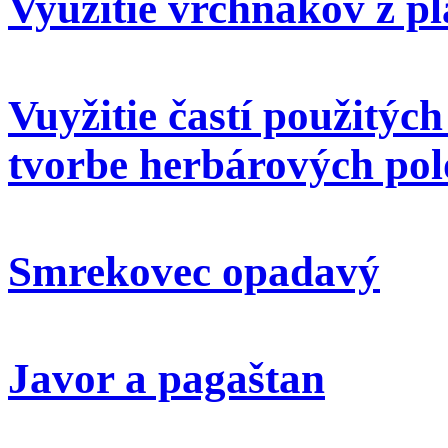
Využitie vrchnákov z pl
Vuyžitie častí použitýc
tvorbe herbárových pol
Smrekovec opadavý
Javor a pagaštan