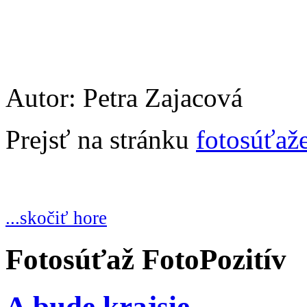
Autor: Petra Zajacová
Prejsť na stránku
fotosúťaž
...skočiť hore
Fotosúťaž FotoPozitív
A bude krajsie