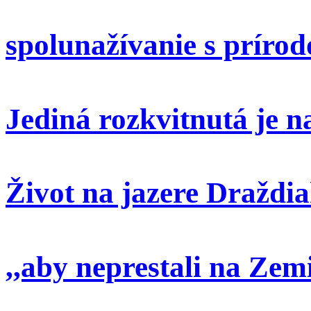
spolunažívanie s príro
Jediná rozkvitnutá je 
Život na jazere Draždi
,,aby neprestali na Zem