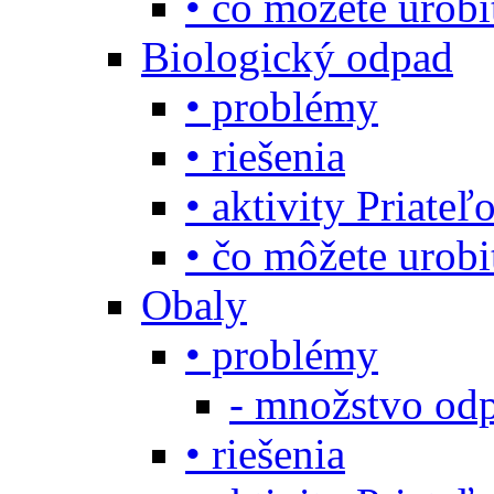
• čo môžete urob
Biologický odpad
• problémy
• riešenia
• aktivity Priate
• čo môžete urob
Obaly
• problémy
- množstvo odp
• riešenia