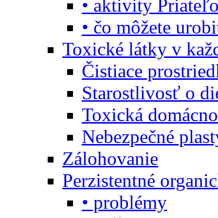
• aktivity Priate
• čo môžete urob
Toxické látky v ka
Čistiace prostrie
Starostlivosť o di
Toxická domácno
Nebezpečné plast
Zálohovanie
Perzistentné organi
• problémy