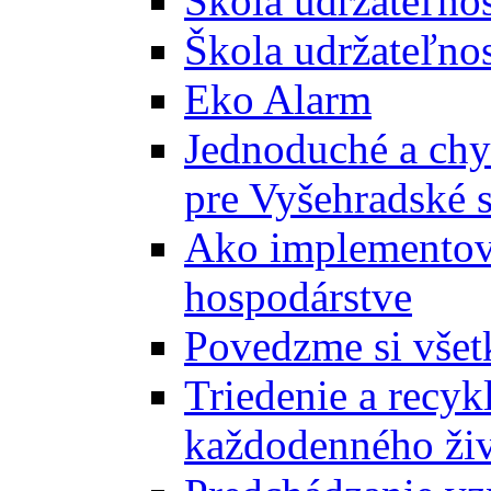
Škola udržateľno
Škola udržateľnos
Eko Alarm
Jednoduché a chyt
pre Vyšehradské 
Ako implementova
hospodárstve
Povedzme si všet
Triedenie a recyk
každodenného ži