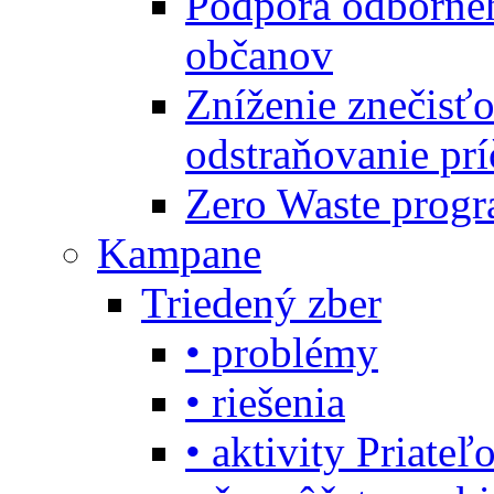
Podpora odbornéh
občanov
Zníženie znečisťo
odstraňovanie prí
Zero Waste progr
Kampane
Triedený zber
• problémy
• riešenia
• aktivity Priate