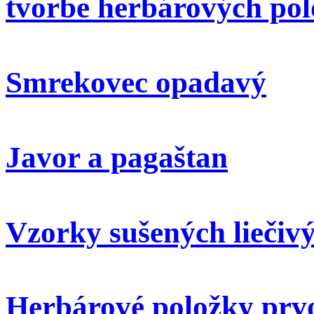
tvorbe herbárových pol
Smrekovec opadavý
Javor a pagaštan
Vzorky sušených liečivý
Herbárové položky prvo