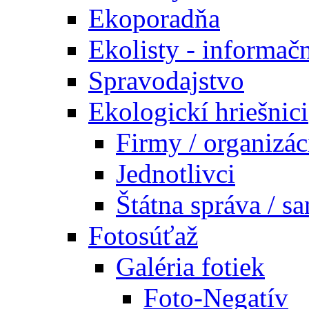
Ekoporadňa
Ekolisty - informač
Spravodajstvo
Ekologickí hriešnici
Firmy / organizác
Jednotlivci
Štátna správa / s
Fotosúťaž
Galéria fotiek
Foto-Negatív