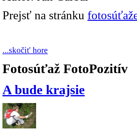
Prejsť na stránku
fotosúťaž
...skočiť hore
Fotosúťaž FotoPozitív
A bude krajsie