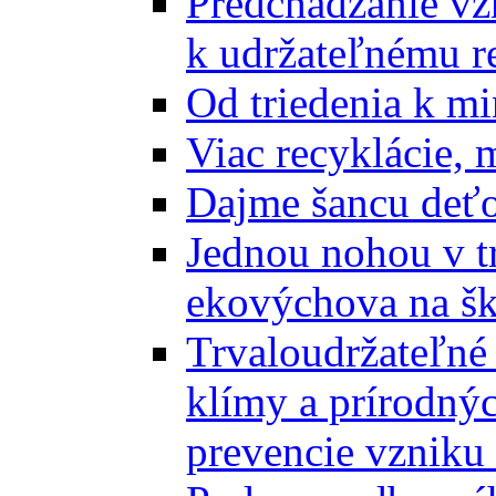
Predchádzanie vz
k udržateľnému r
Od triedenia k mi
Viac recyklácie, 
Dajme šancu deťo
Jednou nohou v tr
ekovýchova na š
Trvaloudržateľné 
klímy a prírodný
prevencie vzniku 