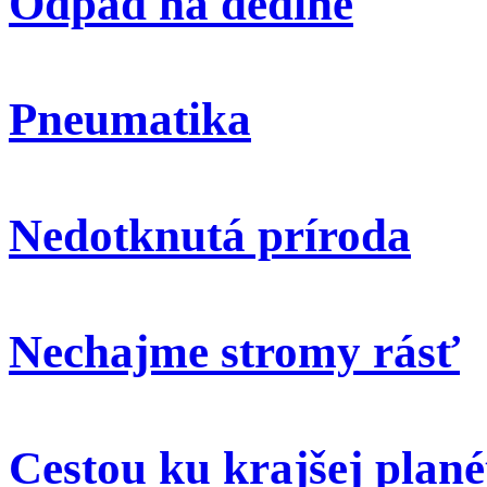
Odpad na dedine
Pneumatika
Nedotknutá príroda
Nechajme stromy rásť
Cestou ku krajšej plané