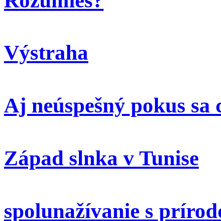
Rozumieš?
Výstraha
Aj neúspešný pokus sa 
Západ slnka v Tunise
spolunažívanie s príro