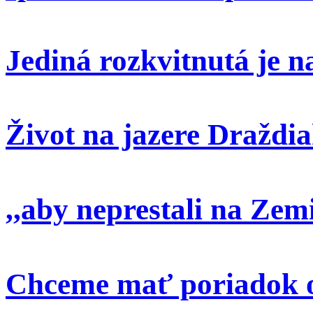
Jediná rozkvitnutá je 
Život na jazere Draždi
,,aby neprestali na Zem
Chceme mať poriadok o