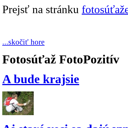
Prejsť na stránku
fotosúťaž
...skočiť hore
Fotosúťaž FotoPozitív
A bude krajsie