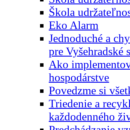
Škola udržateľnos
Eko Alarm
Jednoduché a chyt
pre Vyšehradské 
Ako implementova
hospodárstve
Povedzme si všet
Triedenie a recyk
každodenného ži
Predchádzanie vz