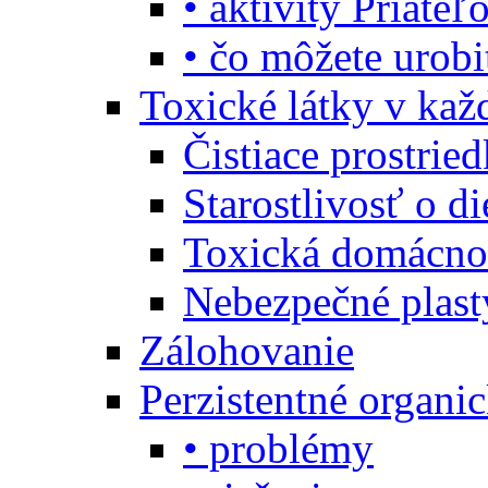
• aktivity Priate
• čo môžete urob
Toxické látky v ka
Čistiace prostrie
Starostlivosť o di
Toxická domácno
Nebezpečné plast
Zálohovanie
Perzistentné organi
• problémy