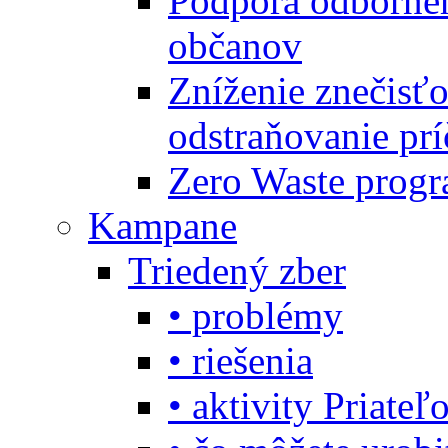
Podpora odbornéh
občanov
Zníženie znečisťo
odstraňovanie prí
Zero Waste progr
Kampane
Triedený zber
• problémy
• riešenia
• aktivity Priate