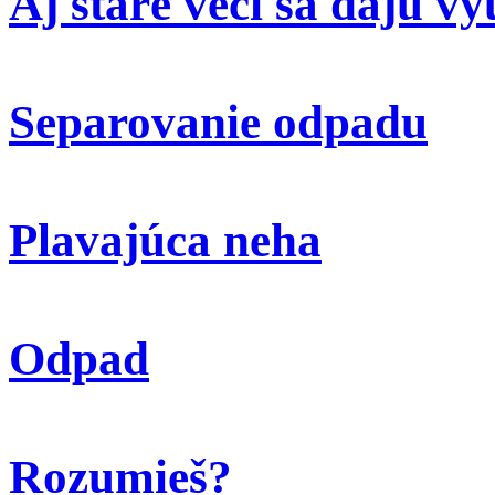
Aj staré veci sa dajú vy
Separovanie odpadu
Plavajúca neha
Odpad
Rozumieš?