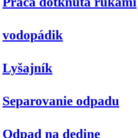
Práca dotknutá rukami
vodopádik
Lyšajník
Separovanie odpadu
Odpad na dedine