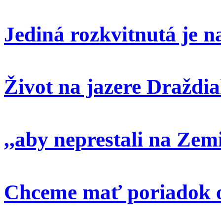
Jediná rozkvitnutá je 
Život na jazere Draždi
,,aby neprestali na Zem
Chceme mať poriadok o