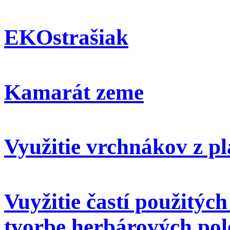
EKOstrašiak
Kamarát zeme
Využitie vrchnákov z pl
Vuyžitie častí použitýc
tvorbe herbárových pol