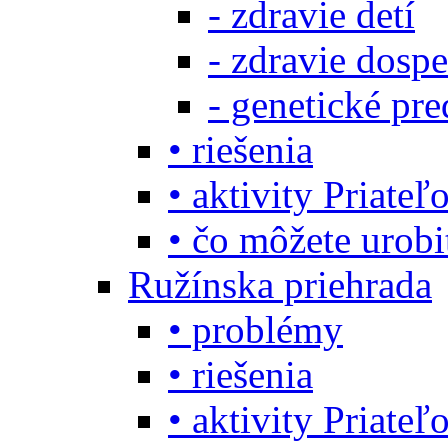
- zdravie detí
- zdravie dosp
- genetické pre
• riešenia
• aktivity Priate
• čo môžete urob
Ružínska priehrada
• problémy
• riešenia
• aktivity Priate