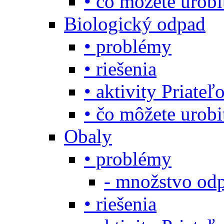
• čo môžete urob
Biologický odpad
• problémy
• riešenia
• aktivity Priate
• čo môžete urob
Obaly
• problémy
- množstvo odp
• riešenia