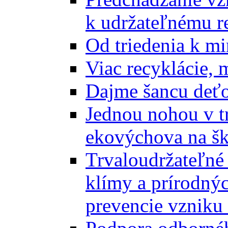
k udržateľnému r
Od triedenia k mi
Viac recyklácie, 
Dajme šancu deťo
Jednou nohou v tr
ekovýchova na š
Trvaloudržateľné 
klímy a prírodný
prevencie vzniku 