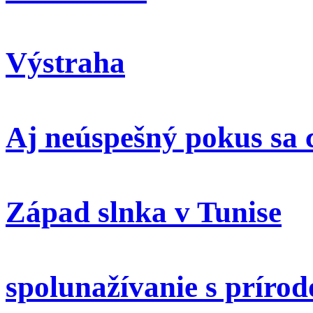
Výstraha
Aj neúspešný pokus sa 
Západ slnka v Tunise
spolunažívanie s príro