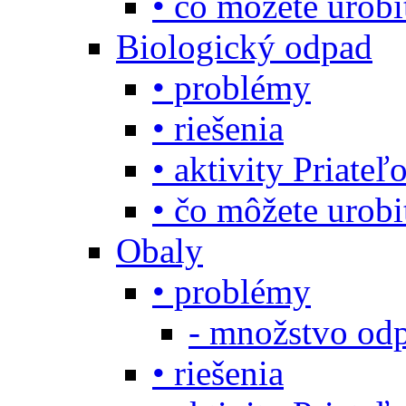
• čo môžete urob
Biologický odpad
• problémy
• riešenia
• aktivity Priate
• čo môžete urob
Obaly
• problémy
- množstvo odp
• riešenia