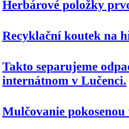
Herbárové položky prvo
Recyklační koutek na h
Takto separujeme odpa
internátnom v Lučenci.
Mulčovanie pokosenou 