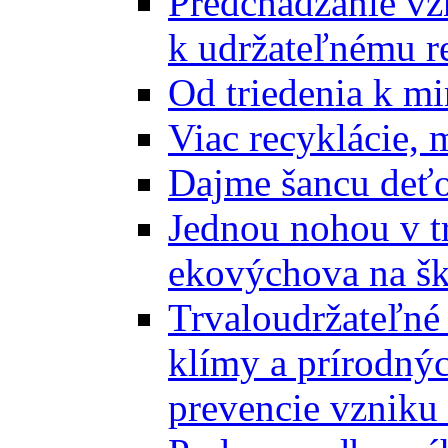
Predchádzanie vz
k udržateľnému r
Od triedenia k mi
Viac recyklácie, 
Dajme šancu deťo
Jednou nohou v tr
ekovýchova na š
Trvaloudržateľné 
klímy a prírodný
prevencie vzniku 