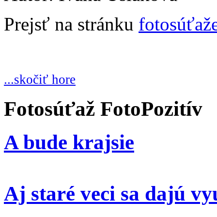
Prejsť na stránku
fotosúťaž
...skočiť hore
Fotosúťaž FotoPozitív
A bude krajsie
Aj staré veci sa dajú vy