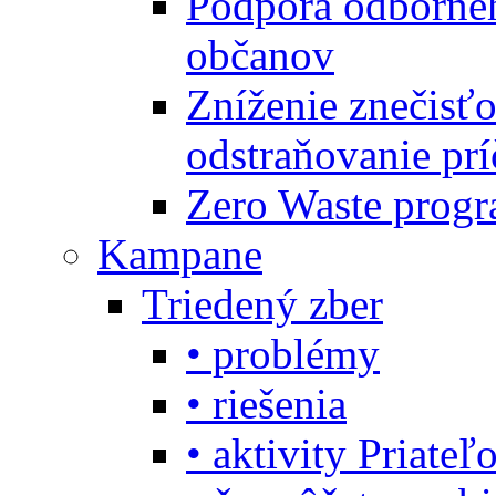
Podpora odbornéh
občanov
Zníženie znečisťo
odstraňovanie prí
Zero Waste progr
Kampane
Triedený zber
• problémy
• riešenia
• aktivity Priate