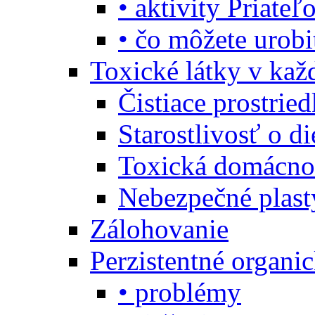
• aktivity Priate
• čo môžete urob
Toxické látky v ka
Čistiace prostrie
Starostlivosť o di
Toxická domácno
Nebezpečné plast
Zálohovanie
Perzistentné organi
• problémy