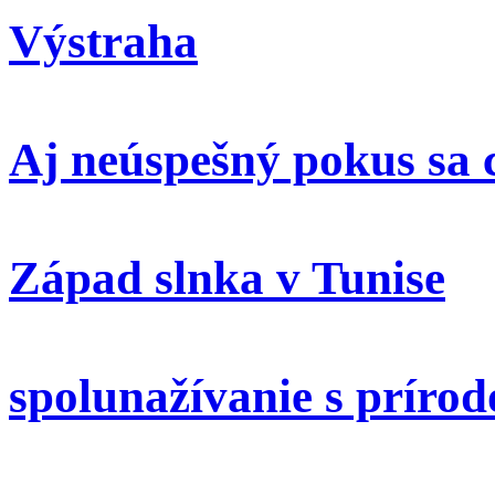
Výstraha
Aj neúspešný pokus sa 
Západ slnka v Tunise
spolunažívanie s príro