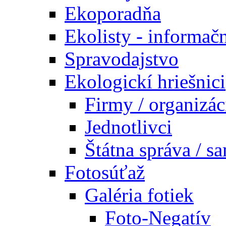
Ekoporadňa
Ekolisty - informač
Spravodajstvo
Ekologickí hriešnici
Firmy / organizác
Jednotlivci
Štátna správa / s
Fotosúťaž
Galéria fotiek
Foto-Negatív