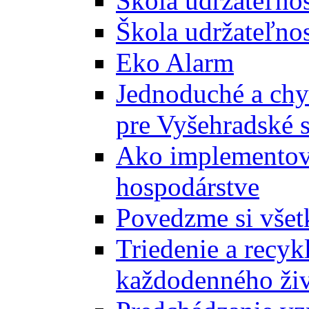
Škola udržateľno
Škola udržateľnos
Eko Alarm
Jednoduché a chyt
pre Vyšehradské 
Ako implementova
hospodárstve
Povedzme si všet
Triedenie a recyk
každodenného ži