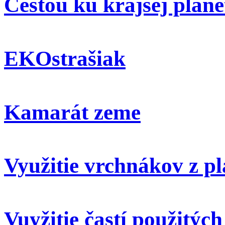
Cestou ku krajšej plané
EKOstrašiak
Kamarát zeme
Využitie vrchnákov z pl
Vuyžitie častí použitýc