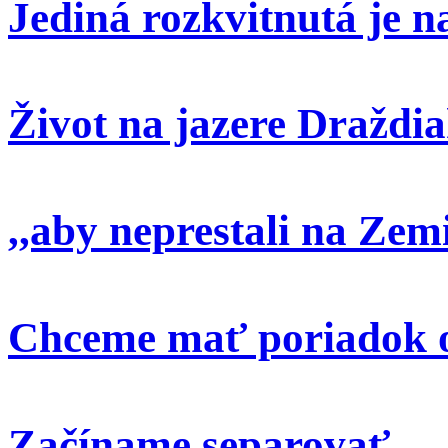
Jediná rozkvitnutá je 
Život na jazere Draždi
,,aby neprestali na Zem
Chceme mať poriadok o
Začíname separovať