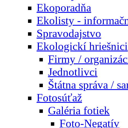
Ekoporadňa
Ekolisty - informač
Spravodajstvo
Ekologickí hriešnici
Firmy / organizác
Jednotlivci
Štátna správa / s
Fotosúťaž
Galéria fotiek
Foto-Negatív