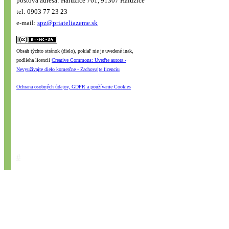
poštová adresa: Haluzice 761, 91307 Haluzice
tel: 0903 77 23 23
e-mail:
spz@priateliazeme.sk
Obsah týchto stránok (dielo), pokiaľ nie je uvedené inak,
podlieha licencii
Creative Commons: Uveďte autora -
Nevyužívajte dielo komerčne - Zachovajte licenciu
Ochrana osobných údajov, GDPR a používanie Cookies
#