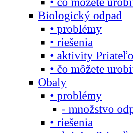
• čo môžete urob
Biologický odpad
• problémy
• riešenia
• aktivity Priate
• čo môžete urob
Obaly
• problémy
- množstvo odp
• riešenia