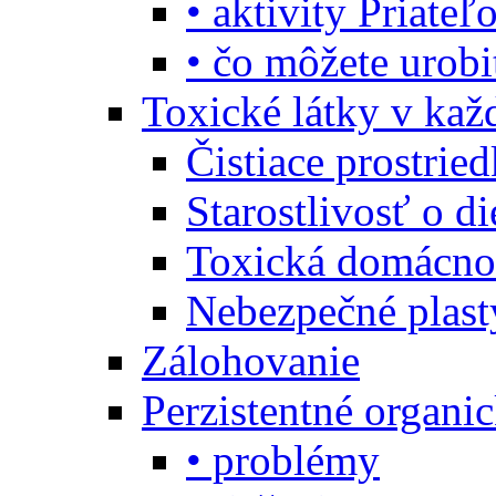
• aktivity Priate
• čo môžete urob
Toxické látky v ka
Čistiace prostrie
Starostlivosť o di
Toxická domácno
Nebezpečné plast
Zálohovanie
Perzistentné organi
• problémy