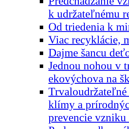
Predchádzanie vz
k udržateľnému r
Od triedenia k mi
Viac recyklácie, 
Dajme šancu deťo
Jednou nohou v tr
ekovýchova na š
Trvaloudržateľné 
klímy a prírodný
prevencie vzniku 