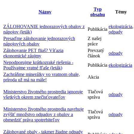
Typ
Názov
Témy
obsahu
ZÁLOHOVANIE jednorazových obalov z
ekologizácia
,
Publikácia
nápojov (leták)
odpady
Presaďme zálohovanie jednorazových
Z našej
nápojových obalov
práce
Zálohovanie PET fliaš? Víťazia
Prevzatý
odpady
ekonomické záujmy
článok
Nepodporujme krátkozraké riešenia -
Publikácia
ekologizácia
Používajme vratné fľaše (leták)
Zachráňme minerálky vo vratnom obale,
Akcia
príroda už má na mále!
Ministerstvo životného prostredia ignoruje
Tlačová
odpady
všetkých okrem znečisťovateľov
správa
Ministerstvo životného prostredia navrhuje
Tlačová
zvýšiť množstvo odpadov z obalov a
odpady
správa
obmedziť práva spotrebiteľov
Zálohované obaly - takmer žiadne odpady