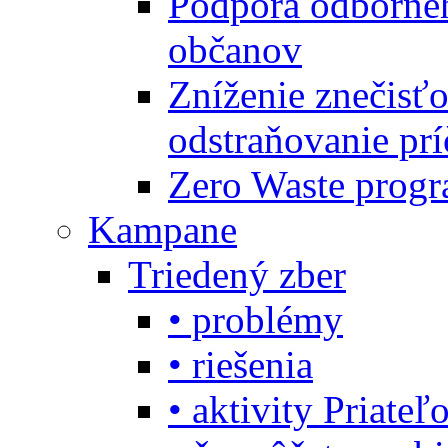
Podpora odbornéh
občanov
Zníženie znečisťo
odstraňovanie prí
Zero Waste progr
Kampane
Triedený zber
• problémy
• riešenia
• aktivity Priate