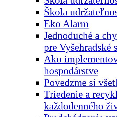
Škola udržateľno
Škola udržateľnos
Eko Alarm
Jednoduché a chyt
pre Vyšehradské 
Ako implementova
hospodárstve
Povedzme si všet
Triedenie a recyk
každodenného ži