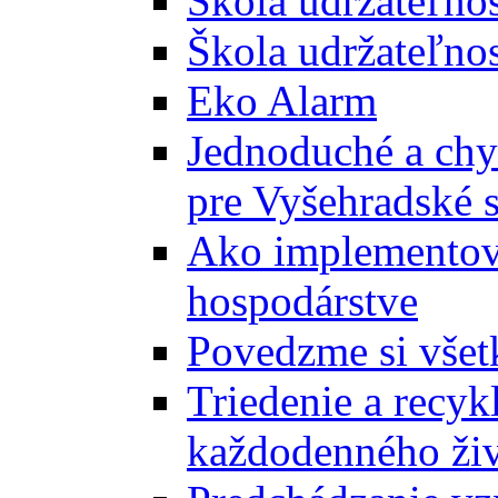
Škola udržateľno
Škola udržateľnos
Eko Alarm
Jednoduché a chyt
pre Vyšehradské 
Ako implementova
hospodárstve
Povedzme si všet
Triedenie a recyk
každodenného ži