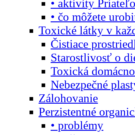
• aktivity Priate
• čo môžete urob
Toxické látky v ka
Čistiace prostrie
Starostlivosť o di
Toxická domácno
Nebezpečné plast
Zálohovanie
Perzistentné organi
• problémy