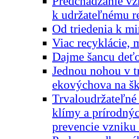
Predchádzanie vz
k udržateľnému r
Od triedenia k mi
Viac recyklácie, 
Dajme šancu deťo
Jednou nohou v tr
ekovýchova na š
Trvaloudržateľné 
klímy a prírodný
prevencie vzniku 