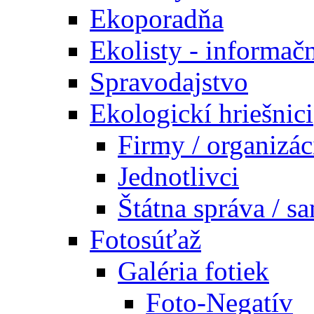
Ekoporadňa
Ekolisty - informač
Spravodajstvo
Ekologickí hriešnici
Firmy / organizác
Jednotlivci
Štátna správa / s
Fotosúťaž
Galéria fotiek
Foto-Negatív