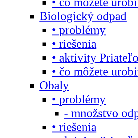
• čo môžete urob
Biologický odpad
• problémy
• riešenia
• aktivity Priate
• čo môžete urob
Obaly
• problémy
- množstvo odp
• riešenia