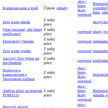
obce /
Biologic
firmy
,
Kompostovanie a jeseň
Článok
odpady
rozložite
školy
,
lístie
,
záh
verejnosť
Z našej
Zero waste piknik
ekovýcho
práce
Viete rozoznať, aké plasty
Z našej
verejnosť
plasty
,
re
používame?
práce
Z našej
Ekologický Valentín
verejnosť
minimaliz
práce
Z našej
Zero waste svadba
verejnosť
minimaliz
práce
Ako byť Zero Waste pri
Z našej
verejnosť
predchádz
prechladnutí
práce
obce /
Rozhovor o
Z našej
firmy
,
kompostovaní v
biologick
práce
školy
,
Slovenskom rozhlase
verejnosť
obce /
Aktívna účasť na festivale
Z našej
firmy
,
Biologic
POMALO
práce
školy
,
odpadu
,
p
verejnosť
obce /
Marcové aktivity