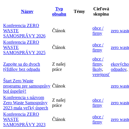
Typ
Cieľová
Názov
Témy
obsahu
skupina
Konferencia ZERO
obce /
WASTE
Článok
zero wast
firmy
SAMOSPRÁVY 2026
Konferencia ZERO
obce /
WASTE
Článok
zero wast
firmy
SAMOSPRÁVY 2025
obce /
Zapojte sa do dvoch
Z našej
firmy
,
ekovýcho
týždňov bez odpadu
práce
školy
,
odpadov
,
verejnosť
Štart Zero Waste
programu pre samosprávy
Článok
zero wast
bol úspešný!
Konferencia s názvom
Z našej
obce /
Zero Waste Samosprávy
zero wast
práce
firmy
2023 mala veľký úspech
Konferencia ZERO
obce /
WASTE
Článok
zero wast
firmy
SAMOSPRÁVY 2023