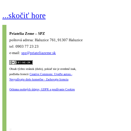
...skočiť hore
Priatelia Zeme – SPZ
poštová adresa: Haluzice 761, 91307 Haluzice
tel: 0903 77 23 23
e-mail:
spz@priateliazeme.sk
Obsah týchto stránok (dielo), pokiaľ nie je uvedené inak,
podlieha licencii
Creative Commons: Uveďte autora -
Nevyužívajte dielo komerčne - Zachovajte licenciu
Ochrana osobných údajov, GDPR a používanie Cookies
#