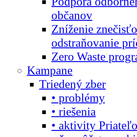
Podpora odbornéh
občanov
Zníženie znečisťo
odstraňovanie prí
Zero Waste progr
Kampane
Triedený zber
• problémy
• riešenia
• aktivity Priate