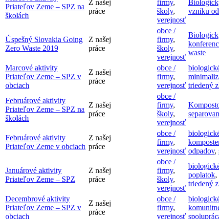
Z našej
firmy
,
Biologic
Priateľov Zeme – SPZ na
práce
školy
,
vzniku o
školách
verejnosť
obce /
Biologic
Úspešný Slovakia Going
Z našej
firmy
,
konferenc
Zero Waste 2019
práce
školy
,
waste
verejnosť
Marcové aktivity
obce /
biologick
Z našej
Priateľov Zeme – SPZ v
firmy
,
minimaliz
práce
obciach
verejnosť
triedený z
obce /
Februárové aktivity
Z našej
firmy
,
Komposto
Priateľov Zeme – SPZ na
práce
školy
,
separovan
školách
verejnosť
obce /
biologick
Februárové aktivity
Z našej
firmy
,
komposte
Priateľov Zeme v obciach
práce
verejnosť
odpadov
,
obce /
biologick
Januárové aktivity
Z našej
firmy
,
poplatok
,
Priateľov Zeme – SPZ
práce
školy
,
triedený z
verejnosť
Decembrové aktivity
obce /
biologick
Z našej
Priateľov Zeme – SPZ v
firmy
,
komunitn
práce
obciach
verejnosť
spoluprác