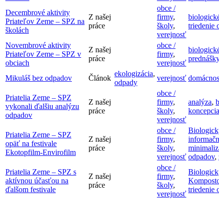
obce /
Decembrové aktivity
Z našej
firmy
,
biologick
Priateľov Zeme – SPZ na
práce
školy
,
triedenie
školách
verejnosť
Novembrové aktivity
obce /
Z našej
biologick
Priateľov Zeme – SPZ v
firmy
,
práce
prednášk
obciach
verejnosť
ekologizácia
,
Mikuláš bez odpadov
Článok
verejnosť
domácnos
odpady
obce /
Priatelia Zeme – SPZ
Z našej
firmy
,
analýza
,
b
vykonali ďalšiu analýzu
práce
školy
,
koncepci
odpadov
verejnosť
obce /
Biologic
Priatelia Zeme – SPZ
Z našej
firmy
,
informač
opäť na festivale
práce
školy
,
minimaliz
Ekotopfilm-Envirofilm
verejnosť
odpadov
,
obce /
Priatelia Zeme – SPZ s
Biologic
Z našej
firmy
,
aktívnou účasťou na
Komposto
práce
školy
,
ďalšom festivale
triedenie
verejnosť