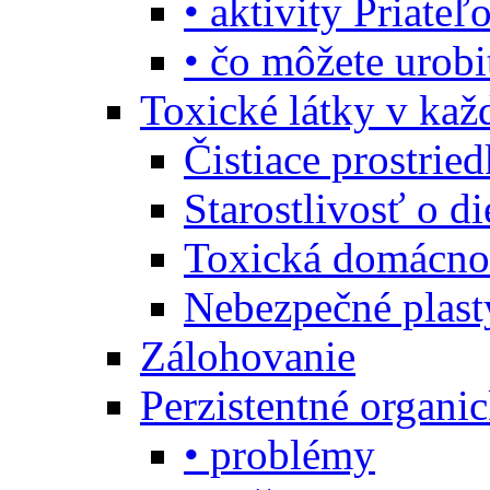
• aktivity Priate
• čo môžete urob
Toxické látky v ka
Čistiace prostrie
Starostlivosť o di
Toxická domácno
Nebezpečné plast
Zálohovanie
Perzistentné organi
• problémy