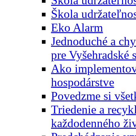
Škola udržateľno
Škola udržateľnos
Eko Alarm
Jednoduché a chyt
pre Vyšehradské 
Ako implementova
hospodárstve
Povedzme si všet
Triedenie a recyk
každodenného ži