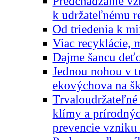
Predchádzanie vz
k udržateľnému r
Od triedenia k mi
Viac recyklácie, 
Dajme šancu deťo
Jednou nohou v tr
ekovýchova na š
Trvaloudržateľné 
klímy a prírodný
prevencie vzniku 