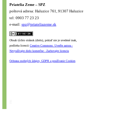
Priatelia Zeme – SPZ
poštová adresa: Haluzice 761, 91307 Haluzice
tel: 0903 77 23 23
e-mail:
spz@priateliazeme.sk
Obsah týchto stránok (dielo), pokiaľ nie je uvedené inak,
podlieha licencii
Creative Commons: Uveďte autora -
Nevyužívajte dielo komerčne - Zachovajte licenciu
Ochrana osobných údajov, GDPR a používanie Cookies
#