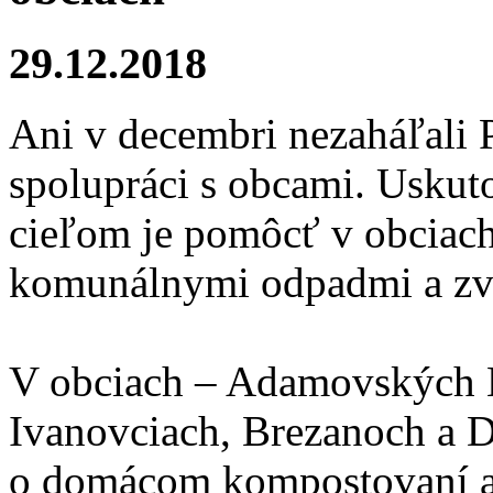
29.12.2018
Ani v decembri nezaháľali 
spolupráci s obcami. Uskutoč
cieľom je pomôcť v obciach
komunálnymi odpadmi a zvý
V obciach – Adamovských K
Ivanovciach, Brezanoch a D
o domácom kompostovaní a