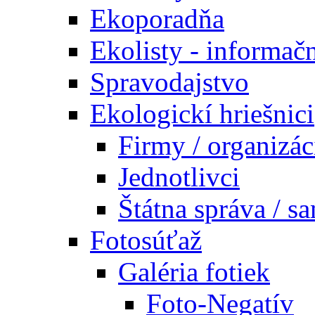
Ekoporadňa
Ekolisty - informač
Spravodajstvo
Ekologickí hriešnici
Firmy / organizác
Jednotlivci
Štátna správa / s
Fotosúťaž
Galéria fotiek
Foto-Negatív