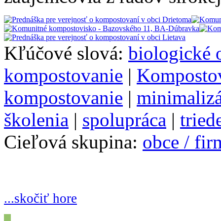
Kľúčové slová:
biologické
kompostovanie
|
Komposto
kompostovanie
|
minimalizá
školenia
|
spolupráca
|
tried
Cieľová skupina:
obce / fi
...skočiť hore