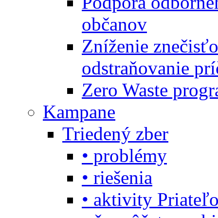
Podpora odbornéh
občanov
Zníženie znečisťo
odstraňovanie prí
Zero Waste progr
Kampane
Triedený zber
• problémy
• riešenia
• aktivity Priate