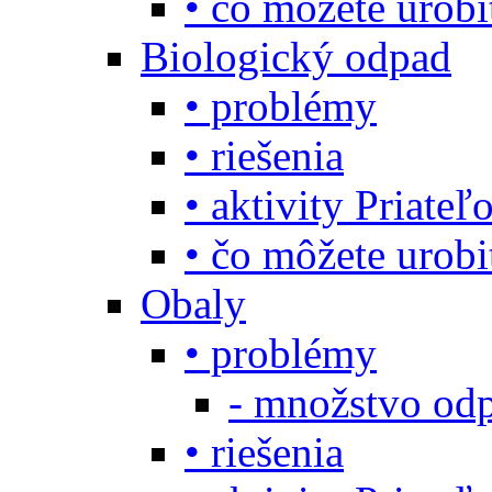
• čo môžete urob
Biologický odpad
• problémy
• riešenia
• aktivity Priate
• čo môžete urob
Obaly
• problémy
- množstvo odp
• riešenia