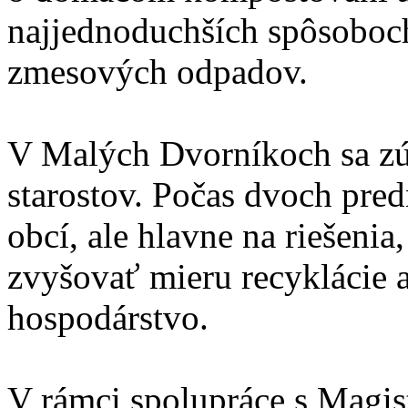
najjednoduchších spôsoboc
zmesových odpadov.
V Malých Dvorníkoch sa zúč
starostov. Počas dvoch pre
obcí, ale hlavne na riešeni
zvyšovať mieru recyklácie 
hospodárstvo.
V rámci spolupráce s Magis