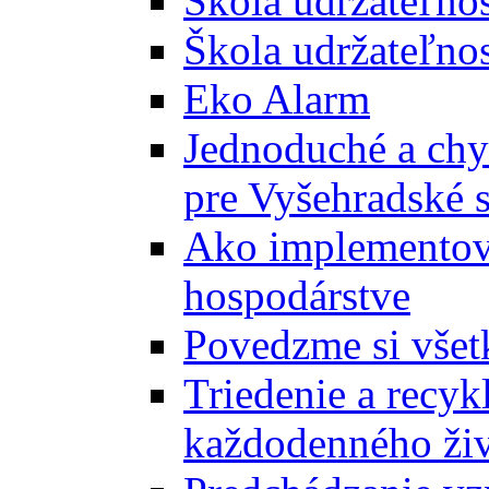
Škola udržateľno
Škola udržateľnos
Eko Alarm
Jednoduché a chyt
pre Vyšehradské 
Ako implementova
hospodárstve
Povedzme si všet
Triedenie a recyk
každodenného ži