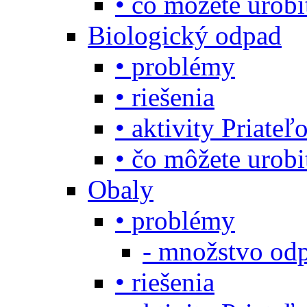
• čo môžete urob
Biologický odpad
• problémy
• riešenia
• aktivity Priate
• čo môžete urob
Obaly
• problémy
- množstvo odp
• riešenia