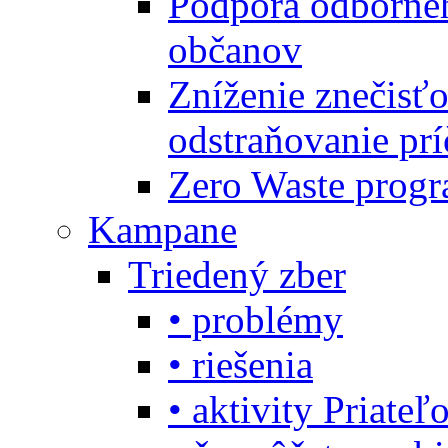
Podpora odbornéh
občanov
Zníženie znečisťo
odstraňovanie prí
Zero Waste progr
Kampane
Triedený zber
• problémy
• riešenia
• aktivity Priate