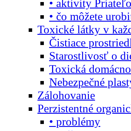
• aktivity Priate
• čo môžete urob
Toxické látky v ka
Čistiace prostrie
Starostlivosť o di
Toxická domácno
Nebezpečné plast
Zálohovanie
Perzistentné organi
• problémy