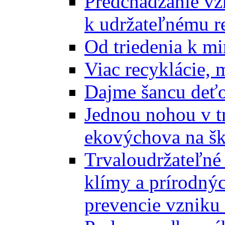
Predchádzanie vz
k udržateľnému r
Od triedenia k mi
Viac recyklácie, 
Dajme šancu deťo
Jednou nohou v tr
ekovýchova na š
Trvaloudržateľné 
klímy a prírodný
prevencie vzniku 