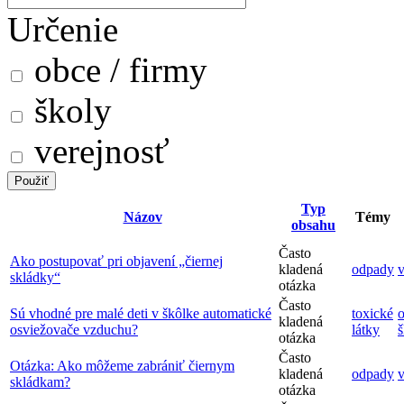
Určenie
obce / firmy
školy
verejnosť
Typ
Názov
Témy
obsahu
Často
Ako postupovať pri objavení „čiernej
kladená
odpady
v
skládky“
otázka
Často
Sú vhodné pre malé deti v škôlke automatické
toxické
o
kladená
osviežovače vzduchu?
látky
š
otázka
Často
Otázka: Ako môžeme zabrániť čiernym
kladená
odpady
v
skládkam?
otázka