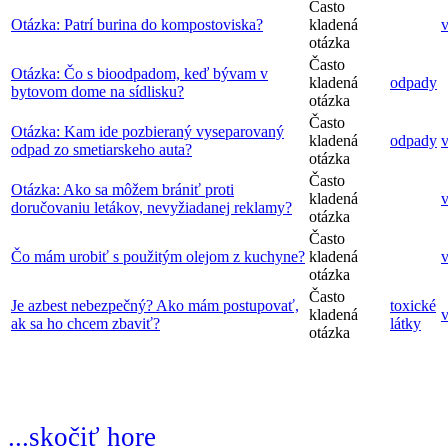
Často
Otázka: Patrí burina do kompostoviska?
kladená
v
otázka
Často
Otázka: Čo s bioodpadom, keď bývam v
kladená
odpady
bytovom dome na sídlisku?
otázka
Často
Otázka: Kam ide pozbieraný vyseparovaný
kladená
odpady
v
odpad zo smetiarskeho auta?
otázka
Často
Otázka: Ako sa môžem brániť proti
kladená
v
doručovaniu letákov, nevyžiadanej reklamy?
otázka
Často
Čo mám urobiť s použitým olejom z kuchyne?
kladená
v
otázka
Často
Je azbest nebezpečný? Ako mám postupovať,
toxické
kladená
v
ak sa ho chcem zbaviť?
látky
otázka
...skočiť hore