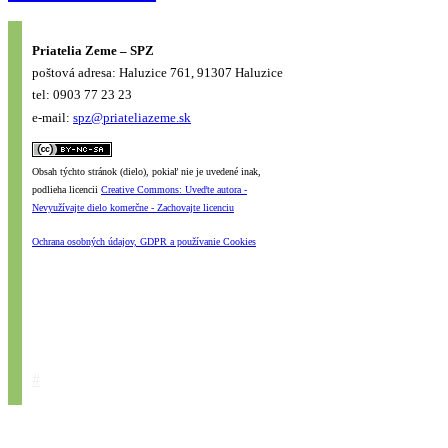
Priatelia Zeme – SPZ
poštová adresa: Haluzice 761, 91307 Haluzice
tel: 0903 77 23 23
e-mail:
spz@priateliazeme.sk
Obsah týchto stránok (dielo), pokiaľ nie je uvedené inak,
podlieha licencii
Creative Commons: Uveďte autora -
Nevyužívajte dielo komerčne - Zachovajte licenciu
Ochrana osobných údajov, GDPR a používanie Cookies
#