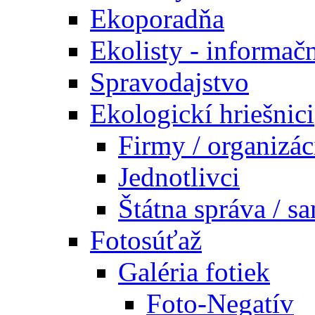
Ekoporadňa
Ekolisty - informač
Spravodajstvo
Ekologickí hriešnici
Firmy / organizác
Jednotlivci
Štátna správa / s
Fotosúťaž
Galéria fotiek
Foto-Negatív