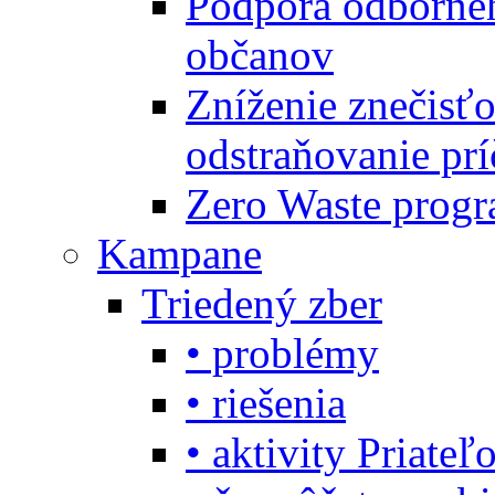
Podpora odbornéh
občanov
Zníženie znečisťo
odstraňovanie prí
Zero Waste progr
Kampane
Triedený zber
• problémy
• riešenia
• aktivity Priate