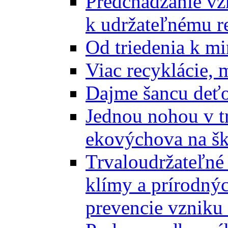
Predchádzanie vz
k udržateľnému r
Od triedenia k mi
Viac recyklácie, 
Dajme šancu deťo
Jednou nohou v tr
ekovýchova na š
Trvaloudržateľné 
klímy a prírodný
prevencie vzniku 