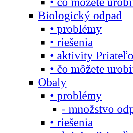
• čo môžete urob
Biologický odpad
• problémy
• riešenia
• aktivity Priate
• čo môžete urob
Obaly
• problémy
- množstvo odp
• riešenia