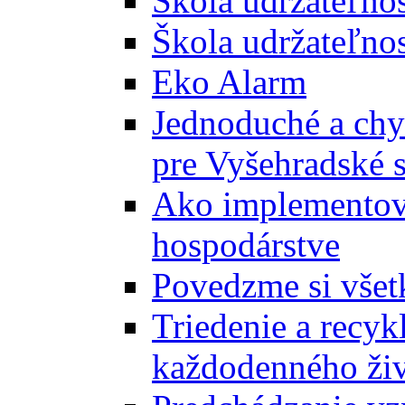
Škola udržateľno
Škola udržateľnos
Eko Alarm
Jednoduché a chyt
pre Vyšehradské 
Ako implementova
hospodárstve
Povedzme si všet
Triedenie a recyk
každodenného ži