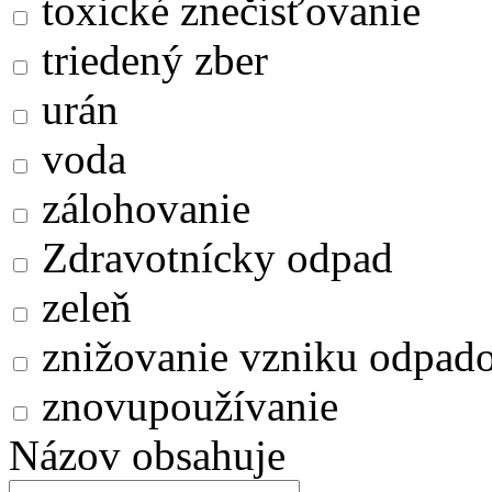
toxické znečisťovanie
triedený zber
urán
voda
zálohovanie
Zdravotnícky odpad
zeleň
znižovanie vzniku odpad
znovupoužívanie
Názov obsahuje