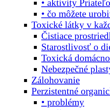
• aktivity Priate
• čo môžete urob
Toxické látky v ka
Čistiace prostrie
Starostlivosť o di
Toxická domácno
Nebezpečné plast
Zálohovanie
Perzistentné organi
• problémy