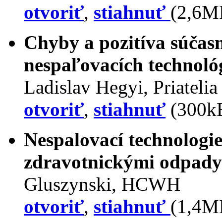
otvoriť
,
stiahnuť
(2,6M
Chyby a pozitíva súčasn
nespaľovacích technol
Ladislav Hegyi, Priateli
otvoriť
,
stiahnuť
(300k
Nespalovací technologie
zdravotnickými odpady
Gluszynski, HCWH
otvoriť
,
stiahnuť
(1,4M