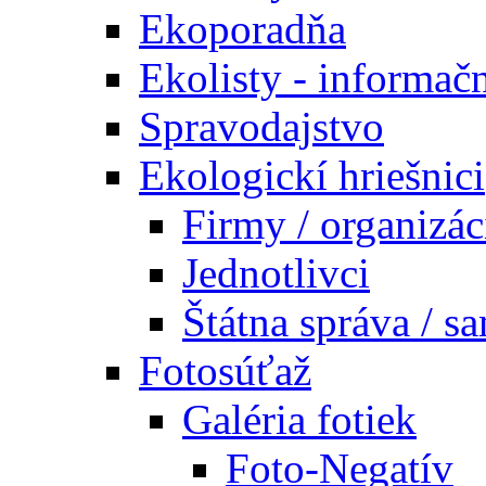
Ekoporadňa
Ekolisty - informač
Spravodajstvo
Ekologickí hriešnici
Firmy / organizác
Jednotlivci
Štátna správa / s
Fotosúťaž
Galéria fotiek
Foto-Negatív