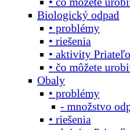
• čo môžete urob
Biologický odpad
• problémy
• riešenia
• aktivity Priate
• čo môžete urob
Obaly
• problémy
- množstvo odp
• riešenia