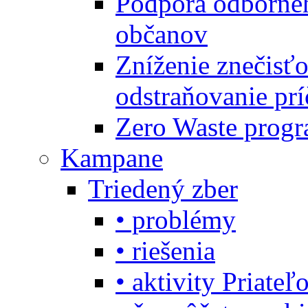
Podpora odbornéh
občanov
Zníženie znečisťo
odstraňovanie prí
Zero Waste progr
Kampane
Triedený zber
• problémy
• riešenia
• aktivity Priate