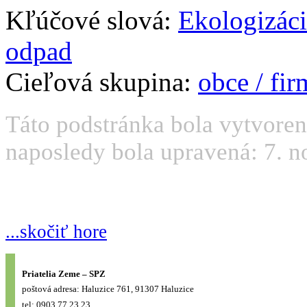
Kľúčové slová:
Ekologizáci
odpad
Cieľová skupina:
obce / fi
Táto podstránka bola vytvorená
naposledy bola upravená: 7. n
...skočiť hore
Priatelia Zeme – SPZ
poštová adresa: Haluzice 761, 91307 Haluzice
tel: 0903 77 23 23