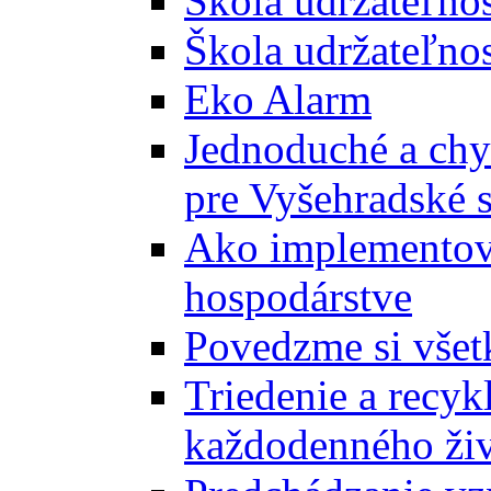
Škola udržateľno
Škola udržateľnos
Eko Alarm
Jednoduché a chyt
pre Vyšehradské 
Ako implementova
hospodárstve
Povedzme si všet
Triedenie a recyk
každodenného ži