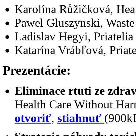
Karolína Růžičková, Hea
Pawel Gluszynski, Waste
Ladislav Hegyi, Priateli
Katarína Vrábľová, Priat
Prezentácie:
Eliminace rtuti ze zdrav
Health Care Without Ha
otvoriť
,
stiahnuť
(900k