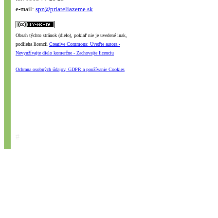
e-mail:
spz@priateliazeme.sk
Obsah týchto stránok (dielo), pokiaľ nie je uvedené inak,
podlieha licencii
Creative Commons: Uveďte autora -
Nevyužívajte dielo komerčne - Zachovajte licenciu
Ochrana osobných údajov, GDPR a používanie Cookies
#