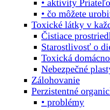
• aktivity Priate
• čo môžete urob
Toxické látky v ka
Čistiace prostrie
Starostlivosť o di
Toxická domácno
Nebezpečné plast
Zálohovanie
Perzistentné organi
• problémy