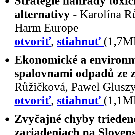
Strategie náhrady toxic
alternativy
- Karolína R
Harm Europe
otvoriť
,
stiahnuť
(1,7M
Ekonomické a environm
spalovnami odpadů ze z
Růžičková, Pawel Glusz
otvoriť
,
stiahnuť
(1,1M
Zvyčajné chyby trieden
zariadeniach na Sloven