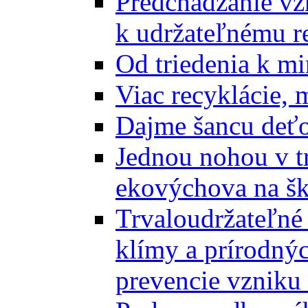
Predchádzanie vz
k udržateľnému r
Od triedenia k mi
Viac recyklácie, 
Dajme šancu deťo
Jednou nohou v tr
ekovýchova na š
Trvaloudržateľné 
klímy a prírodný
prevencie vzniku 