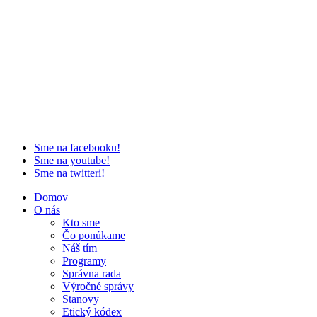
Sme na facebooku!
Sme na youtube!
Sme na twitteri!
Domov
O nás
Kto sme
Čo ponúkame
Náš tím
Programy
Správna rada
Výročné správy
Stanovy
Etický kódex