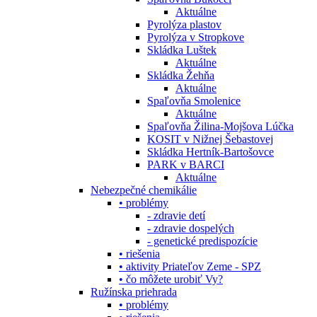
Aktuálne
Pyrolýza plastov
Pyrolýza v Stropkove
Skládka Luštek
Aktuálne
Skládka Žehňa
Aktuálne
Spaľovňa Smolenice
Aktuálne
Spaľovňa Žilina-Mojšova Lúčka
KOSIT v Nižnej Šebastovej
Skládka Hertník-Bartošovce
PARK v BARCI
Aktuálne
Nebezpečné chemikálie
• problémy
- zdravie detí
- zdravie dospelých
- genetické predispozície
• riešenia
• aktivity Priateľov Zeme - SPZ
• čo môžete urobiť Vy?
Ružínska priehrada
• problémy