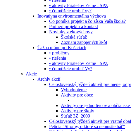
• riešenia
• aktivity Priateľov Zeme - SPZ
• čo môžete urobiť vy?
Inovatívna environmentálna výchova
Čo ponúka projekt a čo získa Vaša škola?
Partneri projektu a kontakt
Novinky z ekovýchovy
Školská súťaž
Zoznam zapojených škôl
Ťažba uránu pri Košiciach
• problémy
• riešenia
• aktivity Priateľov Zeme - SPZ
• čo môžete urobiť Vy?
Akcie
Archív akcií
Celoslovenský týždeň aktivít pre menej od
Vyhodnotenie
Aktivity pre obce
Aktivity pre jednotlivcov a občianske
Aktivity pre školy
Súťaž 3Z, 2009
Celoslovenský týždeň aktivít pre vratné oba
Petícia "Stromy, o ktoré sa nemusíte báť"