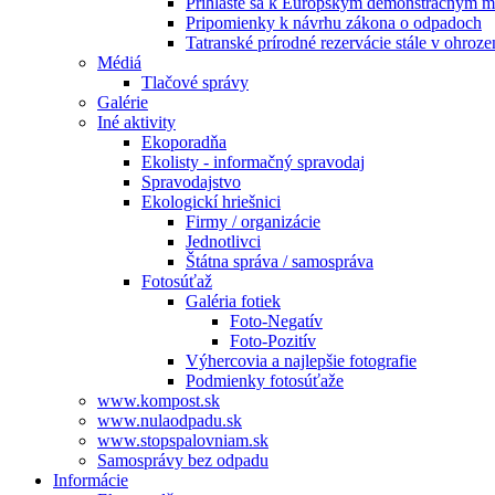
Prihláste sa k Európskym demonštračným m
Pripomienky k návrhu zákona o odpadoch
Tatranské prírodné rezervácie stále v ohroze
Médiá
Tlačové správy
Galérie
Iné aktivity
Ekoporadňa
Ekolisty - informačný spravodaj
Spravodajstvo
Ekologickí hriešnici
Firmy / organizácie
Jednotlivci
Štátna správa / samospráva
Fotosúťaž
Galéria fotiek
Foto-Negatív
Foto-Pozitív
Výhercovia a najlepšie fotografie
Podmienky fotosúťaže
www.kompost.sk
www.nulaodpadu.sk
www.stopspalovniam.sk
Samosprávy bez odpadu
Informácie