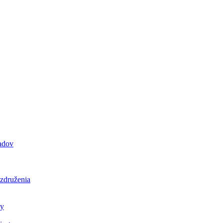
padov
 združenia
ly