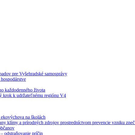
odpadov pre Vyšehradské samosprávy
 hospodárstve
šho každodenného života
ý krok k udržateľnému regiónu V4
á ekovýchova na školách
any klímy a prírodných zdrojov prostredníctvom prevencie vzniku zneči
občanov
– odstraňovanie príčin