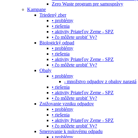
Zero Waste program pre samosprávy
Kampane
Triedený zber
• problémy
• riešenia
• aktivity Priateľov Zeme - SPZ
• čo môžete urobiť Vy?
Biologický odpad
• problémy
• riešenia
• aktivity Priateľov Zeme - SPZ
• čo môžete urobiť Vy?
Obaly
• problémy
- množstvo odpadov z obalov narastá
• riešenia
• aktivity Priateľov Zeme - SPZ
• čo môžete urobiť Vy?
Znižovanie vzniku odpadov
• problémy
• riešenia
• aktivity Priateľov Zeme - SPZ
• čo môžete urobiť Vy?
Smerovanie k nulovému odpadu
• problémy