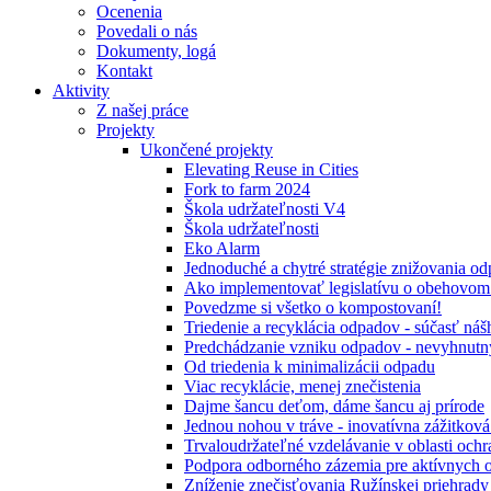
Ocenenia
Povedali o nás
Dokumenty, logá
Kontakt
Aktivity
Z našej práce
Projekty
Ukončené projekty
Elevating Reuse in Cities
Fork to farm 2024
Škola udržateľnosti V4
Škola udržateľnosti
Eko Alarm
Jednoduché a chytré stratégie znižovania 
Ako implementovať legislatívu o obehovom
Povedzme si všetko o kompostovaní!
Triedenie a recyklácia odpadov - súčasť ná
Predchádzanie vzniku odpadov - nevyhnutn
Od triedenia k minimalizácii odpadu
Viac recyklácie, menej znečistenia
Dajme šancu deťom, dáme šancu aj prírode
Jednou nohou v tráve - inovatívna zážitkov
Trvaloudržateľné vzdelávanie v oblasti ochr
Podpora odborného zázemia pre aktívnych 
Zníženie znečisťovania Ružínskej priehrady 