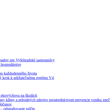
odpadov pre Vyšehradské samosprávy
 hospodárstve
šho každodenného života
ý krok k udržateľnému regiónu V4
á ekovýchova na školách
any klímy a prírodných zdrojov prostredníctvom prevencie vzniku zneči
občanov
– odstraňovanie príčin