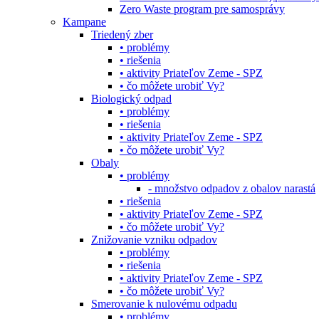
Zero Waste program pre samosprávy
Kampane
Triedený zber
• problémy
• riešenia
• aktivity Priateľov Zeme - SPZ
• čo môžete urobiť Vy?
Biologický odpad
• problémy
• riešenia
• aktivity Priateľov Zeme - SPZ
• čo môžete urobiť Vy?
Obaly
• problémy
- množstvo odpadov z obalov narastá
• riešenia
• aktivity Priateľov Zeme - SPZ
• čo môžete urobiť Vy?
Znižovanie vzniku odpadov
• problémy
• riešenia
• aktivity Priateľov Zeme - SPZ
• čo môžete urobiť Vy?
Smerovanie k nulovému odpadu
• problémy