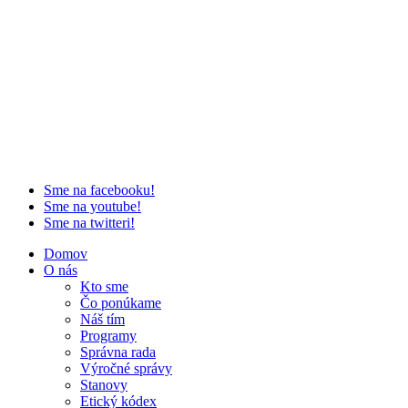
Sme na facebooku!
Sme na youtube!
Sme na twitteri!
Domov
O nás
Kto sme
Čo ponúkame
Náš tím
Programy
Správna rada
Výročné správy
Stanovy
Etický kódex