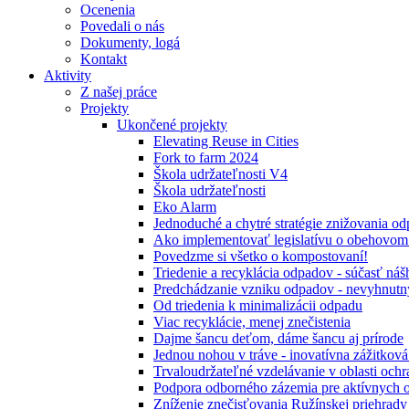
Ocenenia
Povedali o nás
Dokumenty, logá
Kontakt
Aktivity
Z našej práce
Projekty
Ukončené projekty
Elevating Reuse in Cities
Fork to farm 2024
Škola udržateľnosti V4
Škola udržateľnosti
Eko Alarm
Jednoduché a chytré stratégie znižovania 
Ako implementovať legislatívu o obehovom
Povedzme si všetko o kompostovaní!
Triedenie a recyklácia odpadov - súčasť ná
Predchádzanie vzniku odpadov - nevyhnutn
Od triedenia k minimalizácii odpadu
Viac recyklácie, menej znečistenia
Dajme šancu deťom, dáme šancu aj prírode
Jednou nohou v tráve - inovatívna zážitkov
Trvaloudržateľné vzdelávanie v oblasti ochr
Podpora odborného zázemia pre aktívnych 
Zníženie znečisťovania Ružínskej priehrady 