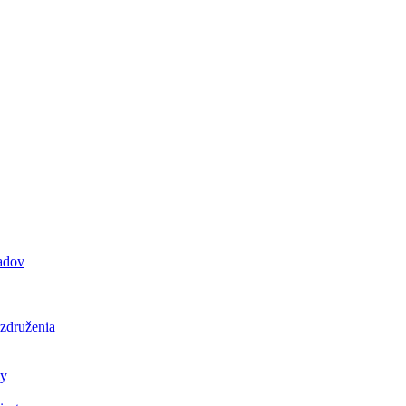
padov
 združenia
ly