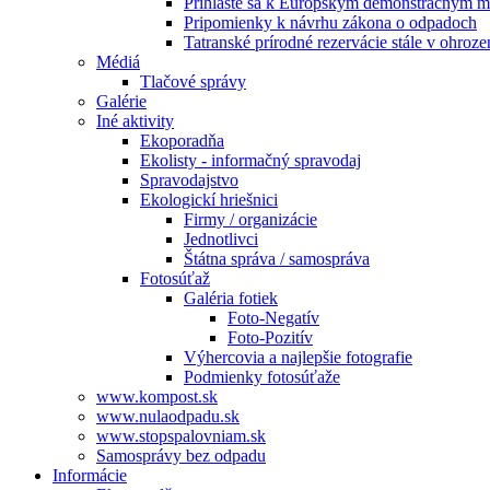
Prihláste sa k Európskym demonštračným m
Pripomienky k návrhu zákona o odpadoch
Tatranské prírodné rezervácie stále v ohroze
Médiá
Tlačové správy
Galérie
Iné aktivity
Ekoporadňa
Ekolisty - informačný spravodaj
Spravodajstvo
Ekologickí hriešnici
Firmy / organizácie
Jednotlivci
Štátna správa / samospráva
Fotosúťaž
Galéria fotiek
Foto-Negatív
Foto-Pozitív
Výhercovia a najlepšie fotografie
Podmienky fotosúťaže
www.kompost.sk
www.nulaodpadu.sk
www.stopspalovniam.sk
Samosprávy bez odpadu
Informácie