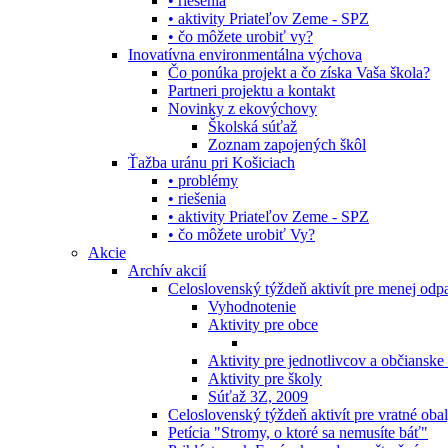
• riešenia
• aktivity Priateľov Zeme - SPZ
• čo môžete urobiť vy?
Inovatívna environmentálna výchova
Čo ponúka projekt a čo získa Vaša škola?
Partneri projektu a kontakt
Novinky z ekovýchovy
Školská súťaž
Zoznam zapojených škôl
Ťažba uránu pri Košiciach
• problémy
• riešenia
• aktivity Priateľov Zeme - SPZ
• čo môžete urobiť Vy?
Akcie
Archív akcií
Celoslovenský týždeň aktivít pre menej od
Vyhodnotenie
Aktivity pre obce
Aktivity pre jednotlivcov a občianske
Aktivity pre školy
Súťaž 3Z, 2009
Celoslovenský týždeň aktivít pre vratné oba
Petícia "Stromy, o ktoré sa nemusíte báť"