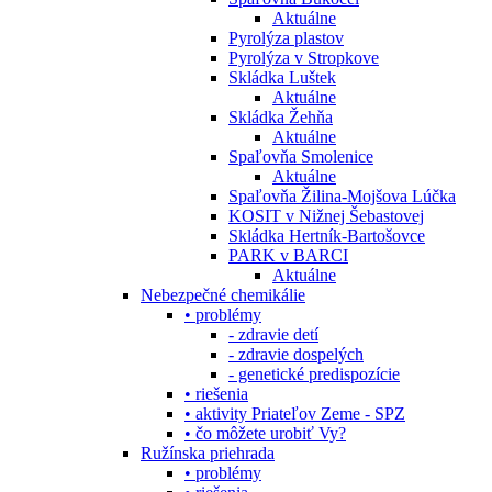
Aktuálne
Pyrolýza plastov
Pyrolýza v Stropkove
Skládka Luštek
Aktuálne
Skládka Žehňa
Aktuálne
Spaľovňa Smolenice
Aktuálne
Spaľovňa Žilina-Mojšova Lúčka
KOSIT v Nižnej Šebastovej
Skládka Hertník-Bartošovce
PARK v BARCI
Aktuálne
Nebezpečné chemikálie
• problémy
- zdravie detí
- zdravie dospelých
- genetické predispozície
• riešenia
• aktivity Priateľov Zeme - SPZ
• čo môžete urobiť Vy?
Ružínska priehrada
• problémy