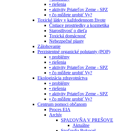
• riešenia
• aktivity Priateľov Zeme - SPZ
• čo môžete urobiť Vy?
Toxické látky v každodennom živote
Čistiace prostriedky a kozmetika
Starostlivosť o dieťa
Toxická domácnosť
Nebezpečné plasty
Zálohovanie
Perzistentné organické polutanty (POP)
• problémy
• riešenia
• aktivity Priateľov Zeme - SPZ
• čo môžete urobiť Vy?
Ekologizácia zdravotníctva
• problémy
• riešenia
• aktivity Priateľov Zeme - SPZ
• čo môžete urobiť Vy?
Centrum pomoci občanom
Proces EIA
Archív
SPAĽOVŇA V PREŠOVE
Aktuálne
Spaľovňa Bukocel