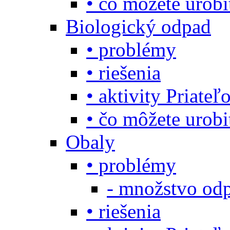
• čo môžete urob
Biologický odpad
• problémy
• riešenia
• aktivity Priate
• čo môžete urob
Obaly
• problémy
- množstvo odp
• riešenia