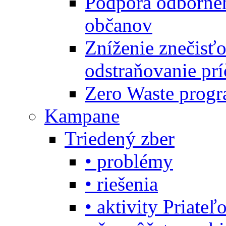
Podpora odbornéh
občanov
Zníženie znečisťo
odstraňovanie prí
Zero Waste progr
Kampane
Triedený zber
• problémy
• riešenia
• aktivity Priate