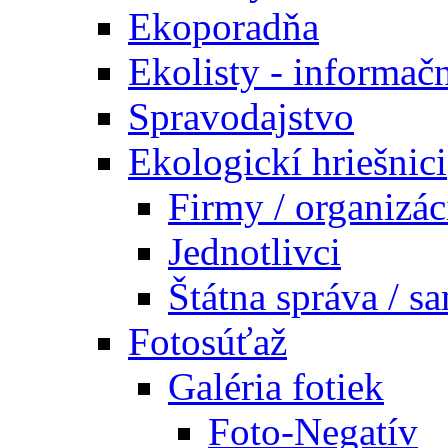
Ekoporadňa
Ekolisty - informač
Spravodajstvo
Ekologickí hriešnici
Firmy / organizác
Jednotlivci
Štátna správa / s
Fotosúťaž
Galéria fotiek
Foto-Negatív