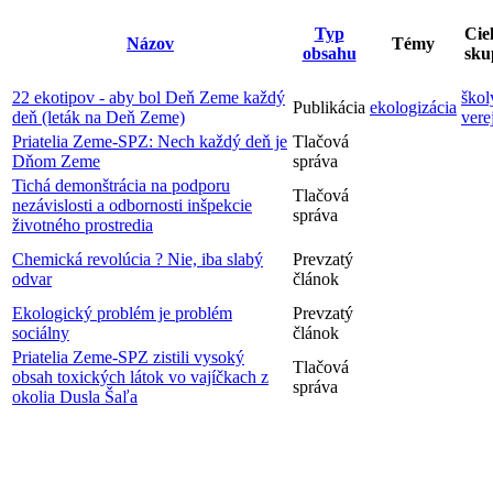
Typ
Cie
Názov
Témy
obsahu
sku
22 ekotipov - aby bol Deň Zeme každý
škol
Publikácia
ekologizácia
deň (leták na Deň Zeme)
vere
Priatelia Zeme-SPZ: Nech každý deň je
Tlačová
Dňom Zeme
správa
Tichá demonštrácia na podporu
Tlačová
nezávislosti a odbornosti inšpekcie
správa
životného prostredia
Chemická revolúcia ? Nie, iba slabý
Prevzatý
odvar
článok
Ekologický problém je problém
Prevzatý
sociálny
článok
Priatelia Zeme-SPZ zistili vysoký
Tlačová
obsah toxických látok vo vajíčkach z
správa
okolia Dusla Šaľa