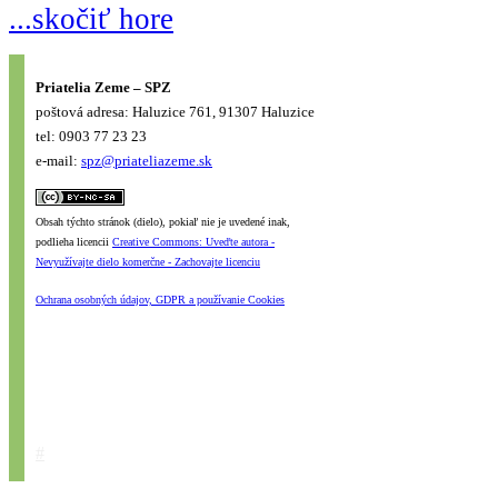
...skočiť hore
Priatelia Zeme – SPZ
poštová adresa: Haluzice 761, 91307 Haluzice
tel: 0903 77 23 23
e-mail:
spz@priateliazeme.sk
Obsah týchto stránok (dielo), pokiaľ nie je uvedené inak,
podlieha licencii
Creative Commons: Uveďte autora -
Nevyužívajte dielo komerčne - Zachovajte licenciu
Ochrana osobných údajov, GDPR a používanie Cookies
#