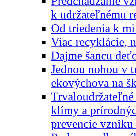
Predchádzanie vz
k udržateľnému r
Od triedenia k mi
Viac recyklácie, 
Dajme šancu deťo
Jednou nohou v tr
ekovýchova na š
Trvaloudržateľné 
klímy a prírodný
prevencie vzniku 