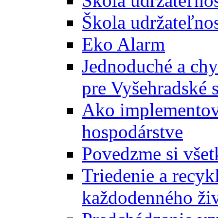
Škola udržateľno
Škola udržateľnos
Eko Alarm
Jednoduché a chyt
pre Vyšehradské 
Ako implementova
hospodárstve
Povedzme si všet
Triedenie a recyk
každodenného ži