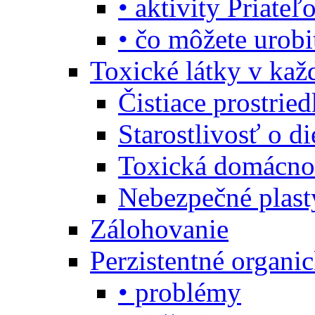
• aktivity Priate
• čo môžete urob
Toxické látky v ka
Čistiace prostrie
Starostlivosť o di
Toxická domácno
Nebezpečné plast
Zálohovanie
Perzistentné organi
• problémy