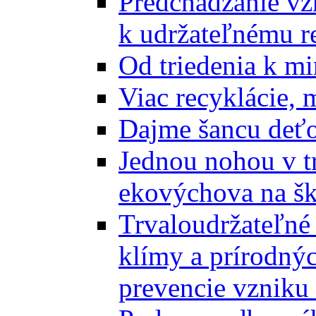
Predchádzanie vz
k udržateľnému r
Od triedenia k mi
Viac recyklácie, 
Dajme šancu deťo
Jednou nohou v tr
ekovýchova na š
Trvaloudržateľné 
klímy a prírodný
prevencie vzniku 