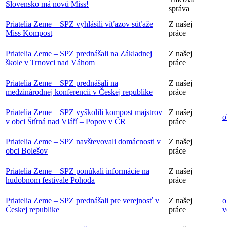
Slovensko má novú Miss!
správa
Priatelia Zeme – SPZ vyhlásili víťazov súťaže
Z našej
Miss Kompost
práce
Priatelia Zeme – SPZ prednášali na Základnej
Z našej
škole v Trnovci nad Váhom
práce
Priatelia Zeme – SPZ prednášali na
Z našej
medzinárodnej konferencii v Českej republike
práce
Priatelia Zeme – SPZ vyškolili kompost majstrov
Z našej
o
v obci Štítná nad Vláří – Popov v ČR
práce
Priatelia Zeme – SPZ navštevovali domácnosti v
Z našej
obci Bolešov
práce
Priatelia Zeme – SPZ ponúkali informácie na
Z našej
hudobnom festivale Pohoda
práce
Priatelia Zeme – SPZ prednášali pre verejnosť v
Z našej
o
Českej republike
práce
v