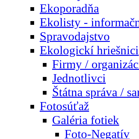
Ekoporadňa
Ekolisty - informač
Spravodajstvo
Ekologickí hriešnici
Firmy / organizác
Jednotlivci
Štátna správa / s
Fotosúťaž
Galéria fotiek
Foto-Negatív