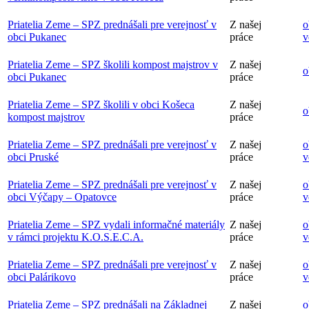
Priatelia Zeme – SPZ prednášali pre verejnosť v
Z našej
o
obci Pukanec
práce
v
Priatelia Zeme – SPZ školili kompost majstrov v
Z našej
o
obci Pukanec
práce
Priatelia Zeme – SPZ školili v obci Košeca
Z našej
o
kompost majstrov
práce
Priatelia Zeme – SPZ prednášali pre verejnosť v
Z našej
o
obci Pruské
práce
v
Priatelia Zeme – SPZ prednášali pre verejnosť v
Z našej
o
obci Výčapy – Opatovce
práce
v
Priatelia Zeme – SPZ vydali informačné materiály
Z našej
o
v rámci projektu K.O.S.E.C.A.
práce
v
Priatelia Zeme – SPZ prednášali pre verejnosť v
Z našej
o
obci Palárikovo
práce
v
Priatelia Zeme – SPZ prednášali na Základnej
Z našej
o