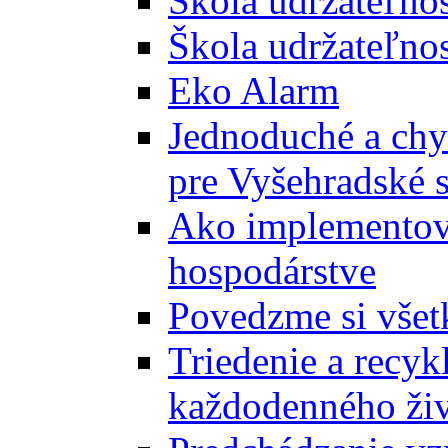
Škola udržateľno
Škola udržateľnos
Eko Alarm
Jednoduché a chyt
pre Vyšehradské 
Ako implementova
hospodárstve
Povedzme si všet
Triedenie a recyk
každodenného ži