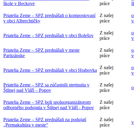
škole v Beckove
práce
š
Priatelia Zeme – SPZ prednášali o kompostovaní
Z našej
o
v obci Albrechtičky
práce
v
Z našej
o
Priatelia Zeme – SPZ prednášali v obci Bolešov
práce
v
Priatelia Zeme – SPZ prednášali v meste
Z našej
o
Partizánske
práce
v
Z našej
o
Priatelia Zeme – SPZ prednášali v obci Hrabovka
práce
v
Priatelia Zeme – SPZ sa zúčastnili stretnutia v
Z našej
o
Štítnej nad Vláří – Popov
práce
Priatelia Zeme – SPZ boli spoluorganizátorom
Z našej
odborného podujatia v Štítnej nad Vláří - Popov
práce
Priatelia Zeme – SPZ prednášali na podujatí
Z našej
v
„Permakultúra v meste“
práce