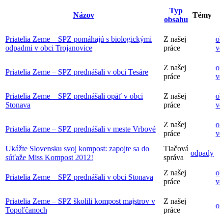
Typ
Názov
Témy
obsahu
Priatelia Zeme – SPZ pomáhajú s biologickými
Z našej
o
odpadmi v obci Trojanovice
práce
v
Z našej
o
Priatelia Zeme – SPZ prednášali v obci Tesáre
práce
v
Priatelia Zeme – SPZ prednášali opäť v obci
Z našej
o
Stonava
práce
v
Z našej
o
Priatelia Zeme – SPZ prednášali v meste Vrbové
práce
v
Ukážte Slovensku svoj kompost: zapojte sa do
Tlačová
odpady
súťaže Miss Kompost 2012!
správa
Z našej
o
Priatelia Zeme – SPZ prednášali v obci Stonava
práce
v
Priatelia Zeme – SPZ školili kompost majstrov v
Z našej
o
Topoľčanoch
práce