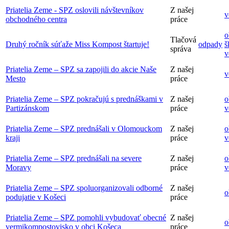
Priatelia Zeme - SPZ oslovili návštevníkov
Z našej
v
obchodného centra
práce
o
Tlačová
Druhý ročník súťaže Miss Kompost štartuje!
odpady
š
správa
v
Priatelia Zeme – SPZ sa zapojili do akcie Naše
Z našej
v
Mesto
práce
Priatelia Zeme – SPZ pokračujú s prednáškami v
Z našej
o
Partizánskom
práce
v
Priatelia Zeme – SPZ prednášali v Olomouckom
Z našej
o
kraji
práce
v
Priatelia Zeme – SPZ prednášali na severe
Z našej
o
Moravy
práce
v
Priatelia Zeme – SPZ spoluorganizovali odborné
Z našej
o
podujatie v Košeci
práce
Priatelia Zeme – SPZ pomohli vybudovať obecné
Z našej
o
vermikompostovisko v obci Košeca
práce