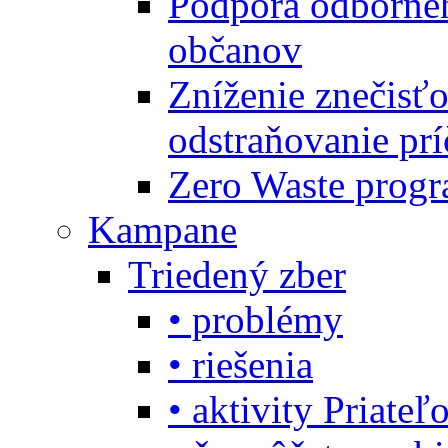
Podpora odbornéh
občanov
Zníženie znečisťo
odstraňovanie prí
Zero Waste progr
Kampane
Triedený zber
• problémy
• riešenia
• aktivity Priate