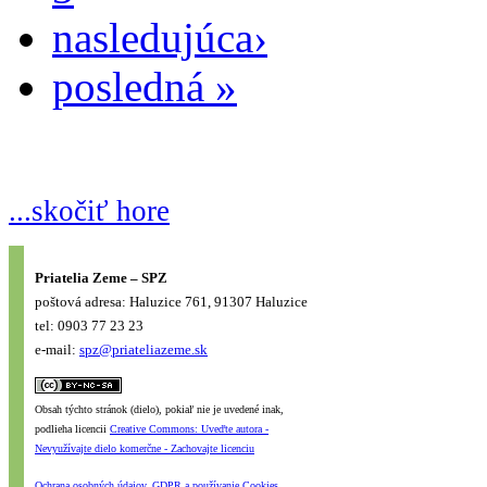
nasledujúca›
posledná »
...skočiť hore
Priatelia Zeme – SPZ
poštová adresa: Haluzice 761, 91307 Haluzice
tel: 0903 77 23 23
e-mail:
spz@priateliazeme.sk
Obsah týchto stránok (dielo), pokiaľ nie je uvedené inak,
podlieha licencii
Creative Commons: Uveďte autora -
Nevyužívajte dielo komerčne - Zachovajte licenciu
Ochrana osobných údajov, GDPR a používanie Cookies