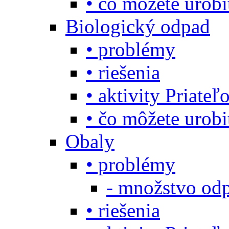
• čo môžete urob
Biologický odpad
• problémy
• riešenia
• aktivity Priate
• čo môžete urob
Obaly
• problémy
- množstvo odp
• riešenia