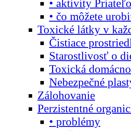
• aktivity Priate
• čo môžete urob
Toxické látky v ka
Čistiace prostrie
Starostlivosť o di
Toxická domácno
Nebezpečné plast
Zálohovanie
Perzistentné organi
• problémy