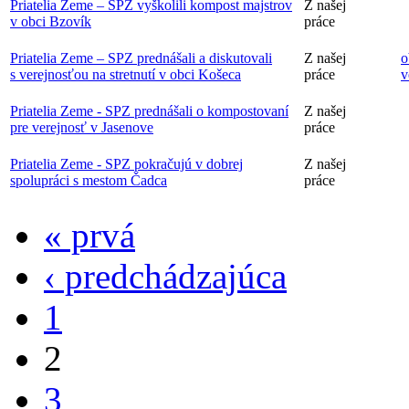
Priatelia Zeme – SPZ vyškolili kompost majstrov
Z našej
v obci Bzovík
práce
Priatelia Zeme – SPZ prednášali a diskutovali
Z našej
o
s verejnosťou na stretnutí v obci Košeca
práce
v
Priatelia Zeme - SPZ prednášali o kompostovaní
Z našej
pre verejnosť v Jasenove
práce
Priatelia Zeme - SPZ pokračujú v dobrej
Z našej
spolupráci s mestom Čadca
práce
« prvá
‹ predchádzajúca
1
2
3