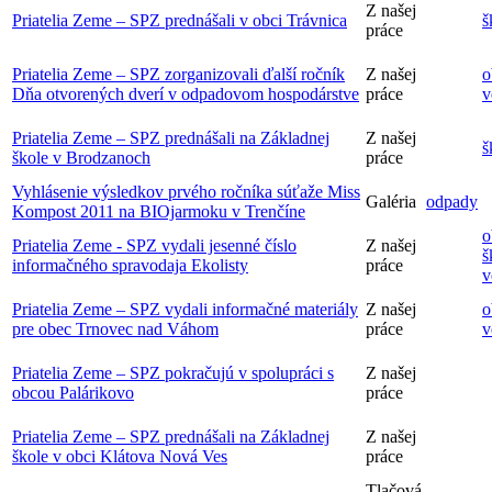
Z našej
Priatelia Zeme – SPZ prednášali v obci Trávnica
š
práce
Priatelia Zeme – SPZ zorganizovali ďalší ročník
Z našej
o
Dňa otvorených dverí v odpadovom hospodárstve
práce
v
Priatelia Zeme – SPZ prednášali na Základnej
Z našej
š
škole v Brodzanoch
práce
Vyhlásenie výsledkov prvého ročníka súťaže Miss
Galéria
odpady
Kompost 2011 na BIOjarmoku v Trenčíne
o
Priatelia Zeme - SPZ vydali jesenné číslo
Z našej
š
informačného spravodaja Ekolisty
práce
v
Priatelia Zeme – SPZ vydali informačné materiály
Z našej
o
pre obec Trnovec nad Váhom
práce
v
Priatelia Zeme – SPZ pokračujú v spolupráci s
Z našej
obcou Palárikovo
práce
Priatelia Zeme – SPZ prednášali na Základnej
Z našej
škole v obci Klátova Nová Ves
práce
Tlačová