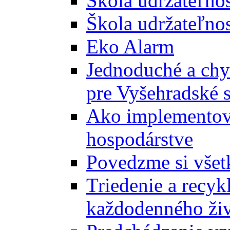
Škola udržateľno
Škola udržateľnos
Eko Alarm
Jednoduché a chyt
pre Vyšehradské 
Ako implementova
hospodárstve
Povedzme si všet
Triedenie a recyk
každodenného ži