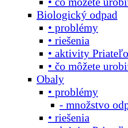
• čo môžete urob
Biologický odpad
• problémy
• riešenia
• aktivity Priate
• čo môžete urob
Obaly
• problémy
- množstvo odp
• riešenia