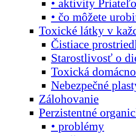
• aktivity Priate
• čo môžete urob
Toxické látky v ka
Čistiace prostrie
Starostlivosť o di
Toxická domácno
Nebezpečné plast
Zálohovanie
Perzistentné organi
• problémy