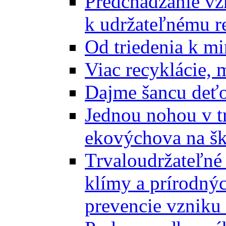
Predchádzanie vz
k udržateľnému r
Od triedenia k mi
Viac recyklácie, 
Dajme šancu deťo
Jednou nohou v tr
ekovýchova na š
Trvaloudržateľné 
klímy a prírodný
prevencie vzniku 