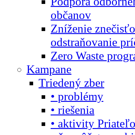
Podpora odbornéh
občanov
Zníženie znečisťo
odstraňovanie prí
Zero Waste progr
Kampane
Triedený zber
• problémy
• riešenia
• aktivity Priate