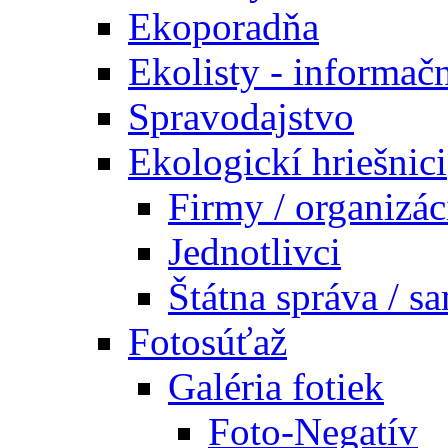
Ekoporadňa
Ekolisty - informač
Spravodajstvo
Ekologickí hriešnici
Firmy / organizác
Jednotlivci
Štátna správa / s
Fotosúťaž
Galéria fotiek
Foto-Negatív