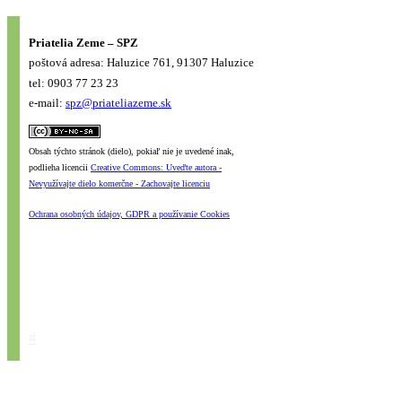
Priatelia Zeme – SPZ
poštová adresa: Haluzice 761, 91307 Haluzice
tel: 0903 77 23 23
e-mail:
spz@priateliazeme.sk
Obsah týchto stránok (dielo), pokiaľ nie je uvedené inak,
podlieha licencii
Creative Commons: Uveďte autora -
Nevyužívajte dielo komerčne - Zachovajte licenciu
Ochrana osobných údajov, GDPR a používanie Cookies
#