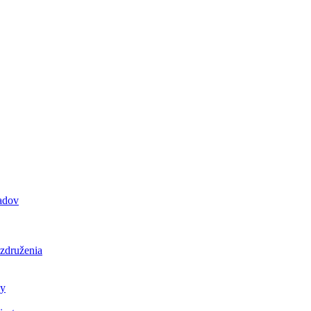
padov
 združenia
ly