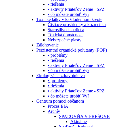
• riešenia
• aktivity Priateľov Zeme - SPZ
• čo môžete urobiť Vy?
Toxické látky v každodennom živote
Čistiace prostriedky a kozmetika
Starostlivosť o dieťa
Toxická domácnosť
Nebezpečné plasty
Zálohovanie
Perzistentné organické polutanty (POP)
• problémy
• riešenia
• aktivity Priateľov Zeme - SPZ
• čo môžete urobiť Vy?
Ekologizácia zdravotníctva
• problémy
• riešenia
• aktivity Priateľov Zeme - SPZ
• čo môžete urobiť Vy?
Centrum pomoci občanom
Proces EIA
Archív
SPAĽOVŇA V PREŠOVE
Aktuálne
Spaľovňa Bukocel