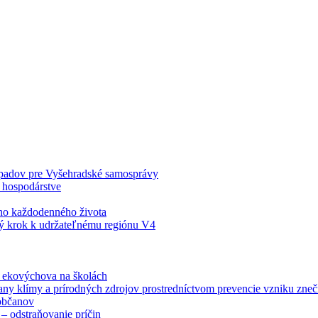
odpadov pre Vyšehradské samosprávy
 hospodárstve
šho každodenného života
ý krok k udržateľnému regiónu V4
á ekovýchova na školách
any klímy a prírodných zdrojov prostredníctvom prevencie vzniku zneči
občanov
– odstraňovanie príčin