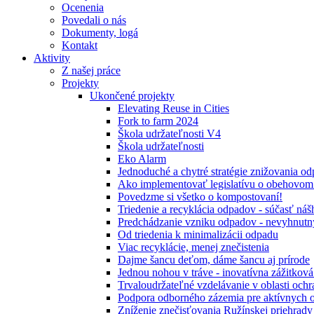
Ocenenia
Povedali o nás
Dokumenty, logá
Kontakt
Aktivity
Z našej práce
Projekty
Ukončené projekty
Elevating Reuse in Cities
Fork to farm 2024
Škola udržateľnosti V4
Škola udržateľnosti
Eko Alarm
Jednoduché a chytré stratégie znižovania 
Ako implementovať legislatívu o obehovom
Povedzme si všetko o kompostovaní!
Triedenie a recyklácia odpadov - súčasť ná
Predchádzanie vzniku odpadov - nevyhnutn
Od triedenia k minimalizácii odpadu
Viac recyklácie, menej znečistenia
Dajme šancu deťom, dáme šancu aj prírode
Jednou nohou v tráve - inovatívna zážitkov
Trvaloudržateľné vzdelávanie v oblasti ochr
Podpora odborného zázemia pre aktívnych 
Zníženie znečisťovania Ružínskej priehrady 