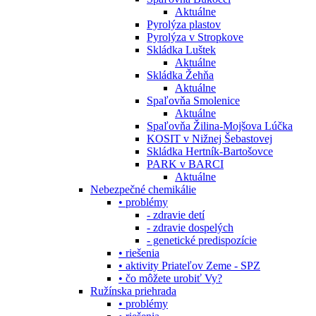
Aktuálne
Pyrolýza plastov
Pyrolýza v Stropkove
Skládka Luštek
Aktuálne
Skládka Žehňa
Aktuálne
Spaľovňa Smolenice
Aktuálne
Spaľovňa Žilina-Mojšova Lúčka
KOSIT v Nižnej Šebastovej
Skládka Hertník-Bartošovce
PARK v BARCI
Aktuálne
Nebezpečné chemikálie
• problémy
- zdravie detí
- zdravie dospelých
- genetické predispozície
• riešenia
• aktivity Priateľov Zeme - SPZ
• čo môžete urobiť Vy?
Ružínska priehrada
• problémy