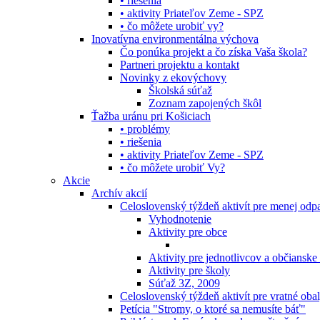
• riešenia
• aktivity Priateľov Zeme - SPZ
• čo môžete urobiť vy?
Inovatívna environmentálna výchova
Čo ponúka projekt a čo získa Vaša škola?
Partneri projektu a kontakt
Novinky z ekovýchovy
Školská súťaž
Zoznam zapojených škôl
Ťažba uránu pri Košiciach
• problémy
• riešenia
• aktivity Priateľov Zeme - SPZ
• čo môžete urobiť Vy?
Akcie
Archív akcií
Celoslovenský týždeň aktivít pre menej od
Vyhodnotenie
Aktivity pre obce
Aktivity pre jednotlivcov a občianske
Aktivity pre školy
Súťaž 3Z, 2009
Celoslovenský týždeň aktivít pre vratné oba
Petícia "Stromy, o ktoré sa nemusíte báť"