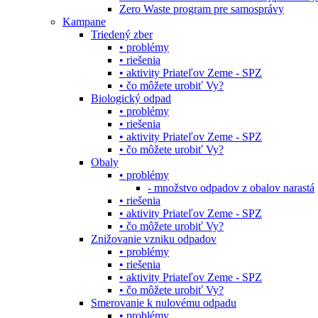
Zero Waste program pre samosprávy
Kampane
Triedený zber
• problémy
• riešenia
• aktivity Priateľov Zeme - SPZ
• čo môžete urobiť Vy?
Biologický odpad
• problémy
• riešenia
• aktivity Priateľov Zeme - SPZ
• čo môžete urobiť Vy?
Obaly
• problémy
- množstvo odpadov z obalov narastá
• riešenia
• aktivity Priateľov Zeme - SPZ
• čo môžete urobiť Vy?
Znižovanie vzniku odpadov
• problémy
• riešenia
• aktivity Priateľov Zeme - SPZ
• čo môžete urobiť Vy?
Smerovanie k nulovému odpadu
• problémy