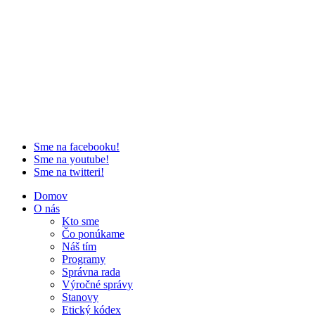
Sme na facebooku!
Sme na youtube!
Sme na twitteri!
Domov
O nás
Kto sme
Čo ponúkame
Náš tím
Programy
Správna rada
Výročné správy
Stanovy
Etický kódex