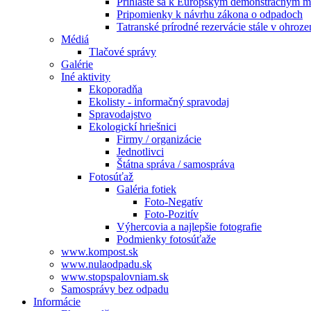
Prihláste sa k Európskym demonštračným m
Pripomienky k návrhu zákona o odpadoch
Tatranské prírodné rezervácie stále v ohroze
Médiá
Tlačové správy
Galérie
Iné aktivity
Ekoporadňa
Ekolisty - informačný spravodaj
Spravodajstvo
Ekologickí hriešnici
Firmy / organizácie
Jednotlivci
Štátna správa / samospráva
Fotosúťaž
Galéria fotiek
Foto-Negatív
Foto-Pozitív
Výhercovia a najlepšie fotografie
Podmienky fotosúťaže
www.kompost.sk
www.nulaodpadu.sk
www.stopspalovniam.sk
Samosprávy bez odpadu
Informácie