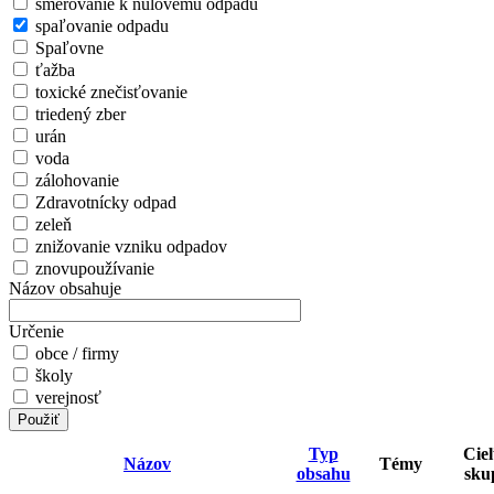
smerovanie k nulovému odpadu
spaľovanie odpadu
Spaľovne
ťažba
toxické znečisťovanie
triedený zber
urán
voda
zálohovanie
Zdravotnícky odpad
zeleň
znižovanie vzniku odpadov
znovupoužívanie
Názov obsahuje
Určenie
obce / firmy
školy
verejnosť
Typ
Cie
Názov
Témy
obsahu
sku