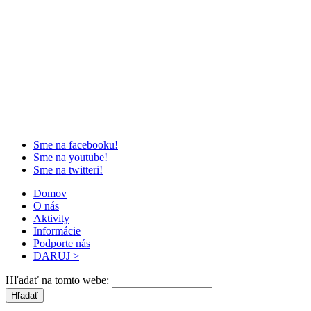
Sme na facebooku!
Sme na youtube!
Sme na twitteri!
Domov
O nás
Aktivity
Informácie
Podporte nás
DARUJ >
Hľadať na tomto webe: