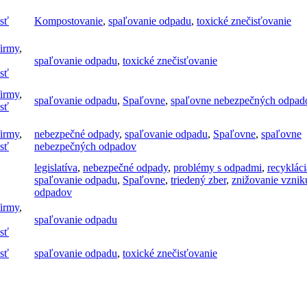
sť
Kompostovanie
,
spaľovanie odpadu
,
toxické znečisťovanie
firmy
,
spaľovanie odpadu
,
toxické znečisťovanie
sť
firmy
,
spaľovanie odpadu
,
Spaľovne
,
spaľovne nebezpečných odpad
sť
firmy
,
nebezpečné odpady
,
spaľovanie odpadu
,
Spaľovne
,
spaľovne
sť
nebezpečných odpadov
legislatíva
,
nebezpečné odpady
,
problémy s odpadmi
,
recykláci
spaľovanie odpadu
,
Spaľovne
,
triedený zber
,
znižovanie vznik
odpadov
firmy
,
spaľovanie odpadu
sť
sť
spaľovanie odpadu
,
toxické znečisťovanie