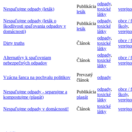
odpady
,
Publikácia
Nespaľujme odpady (leták)
toxické
verejno
leták
látky
Nespaľujme odpady (leták o
odpady
,
obce / 
Publikácia
škodlivosti spaľovania odpadov v
toxické
školy
,
leták
domácnosti)
látky
verejno
odpady
,
obce / 
Dirty truths
Článok
toxické
verejno
látky
odpady
,
Alternatívy k spaľovniam
obce / 
Článok
toxické
nebezpečných odpadov
verejno
látky
Prevzatý
Vzácna šanca na pochvalu politikov
odpady
článok
odpady
,
obce / 
Nespaľujme odpady - separujme a
Publikácia
toxické
školy
,
kompostujme (plagát)
plagát
látky
verejno
toxické
Nespaľujme odpady v domácnosti!
Článok
verejno
látky