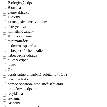
Biologický odpad
Biomasa
čierne skládky
Dioxíny
Ekologizácia zdravotníctva
ekovýchova
klimatické zmeny
Kompostovanie
minimalizácia
nadmerna spotreba
nebezpečné chemikálie
nebezpečné odpady
nulový odpad
obaly
Ortuť
perzistentné organické polutanty (POP)
plastové tašky
pomoc občanom proti znečisťovaniu
problémy s odpadmi
recyklácia
reklama
Skládky