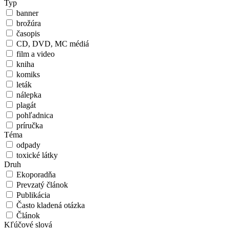
Typ
banner
brožúra
časopis
CD, DVD, MC médiá
film a video
kniha
komiks
leták
nálepka
plagát
pohľadnica
príručka
Téma
odpady
toxické látky
Druh
Ekoporadňa
Prevzatý článok
Publikácia
Často kladená otázka
Článok
Kľúčové slová