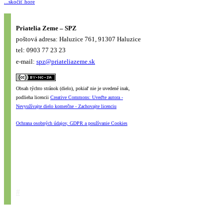
...skočiť hore
Priatelia Zeme – SPZ
poštová adresa: Haluzice 761, 91307 Haluzice
tel: 0903 77 23 23
e-mail:
spz@priateliazeme.sk
Obsah týchto stránok (dielo), pokiaľ nie je uvedené inak,
podlieha licencii
Creative Commons: Uveďte autora -
Nevyužívajte dielo komerčne - Zachovajte licenciu
Ochrana osobných údajov, GDPR a používanie Cookies
#