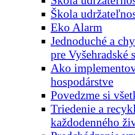
Škola udržateľno
Škola udržateľnos
Eko Alarm
Jednoduché a chyt
pre Vyšehradské 
Ako implementova
hospodárstve
Povedzme si všet
Triedenie a recyk
každodenného ži