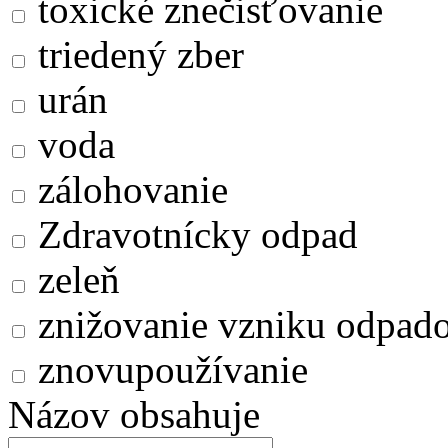
toxické znečisťovanie
triedený zber
urán
voda
zálohovanie
Zdravotnícky odpad
zeleň
znižovanie vzniku odpad
znovupoužívanie
Názov obsahuje