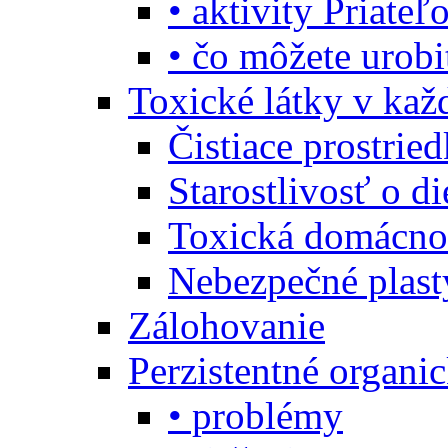
• aktivity Priate
• čo môžete urob
Toxické látky v ka
Čistiace prostrie
Starostlivosť o di
Toxická domácno
Nebezpečné plast
Zálohovanie
Perzistentné organi
• problémy