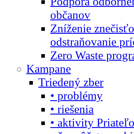
Podpora odbornéh
občanov
Zníženie znečisťo
odstraňovanie prí
Zero Waste progr
Kampane
Triedený zber
• problémy
• riešenia
• aktivity Priate