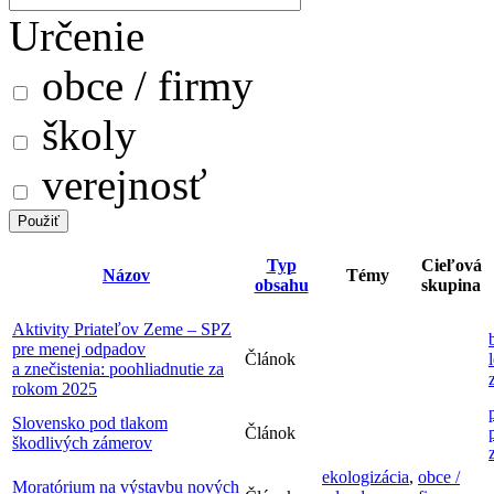
Určenie
obce / firmy
školy
verejnosť
Typ
Cieľová
Názov
Témy
obsahu
skupina
Aktivity Priateľov Zeme – SPZ
pre menej odpadov
Článok
a znečistenia: poohliadnutie za
rokom 2025
Slovensko pod tlakom
Článok
škodlivých zámerov
ekologizácia
,
obce /
Moratórium na výstavbu nových