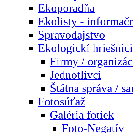
Ekoporadňa
Ekolisty - informač
Spravodajstvo
Ekologickí hriešnici
Firmy / organizác
Jednotlivci
Štátna správa / s
Fotosúťaž
Galéria fotiek
Foto-Negatív