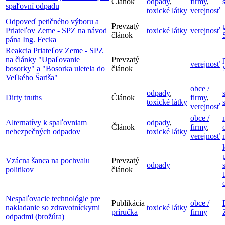
Článok
odpady
,
firmy
,
spaľovní odpadu
toxické látky
verejnosť
Odpoveď petičného výboru a
Prevzatý
Priateľov Zeme - SPZ na návod
toxické látky
verejnosť
článok
pána Ing. Fecka
Reakcia Priateľov Zeme - SPZ
na články "Upaľovanie
Prevzatý
verejnosť
bosorky" a "Bosorka uletela do
článok
Veľkého Šariša"
obce /
odpady
,
Dirty truths
Článok
firmy
,
toxické látky
verejnosť
obce /
Alternatívy k spaľovniam
odpady
,
Článok
firmy
,
nebezpečných odpadov
toxické látky
verejnosť
Vzácna šanca na pochvalu
Prevzatý
odpady
politikov
článok
Nespaľovacie technológie pre
Publikácia
obce /
nakladanie so zdravotníckymi
toxické látky
príručka
firmy
odpadmi (brožúra)