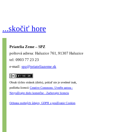
...skočiť hore
Priatelia Zeme – SPZ
poštová adresa: Haluzice 761, 91307 Haluzice
tel: 0903 77 23 23
e-mail:
spz@priateliazeme.sk
Obsah týchto stránok (dielo), pokiaľ nie je uvedené inak,
podlieha licencii
Creative Commons: Uveďte autora -
Nevyužívajte dielo komerčne - Zachovajte licenciu
Ochrana osobných údajov, GDPR a používanie Cookies