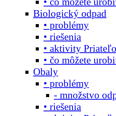
• čo môžete urob
Biologický odpad
• problémy
• riešenia
• aktivity Priate
• čo môžete urob
Obaly
• problémy
- množstvo odp
• riešenia