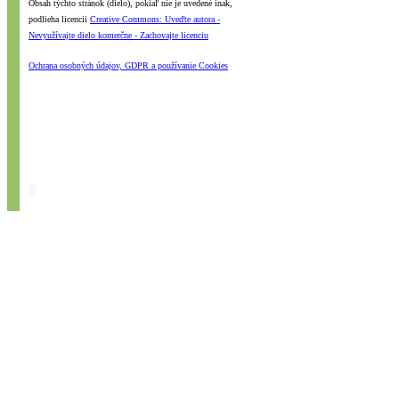
Obsah týchto stránok (dielo), pokiaľ nie je uvedené inak,
podlieha licencii
Creative Commons: Uveďte autora -
Nevyužívajte dielo komerčne - Zachovajte licenciu
Ochrana osobných údajov, GDPR a používanie Cookies
#