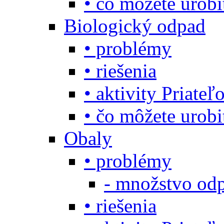
• čo môžete urob
Biologický odpad
• problémy
• riešenia
• aktivity Priate
• čo môžete urob
Obaly
• problémy
- množstvo odp
• riešenia