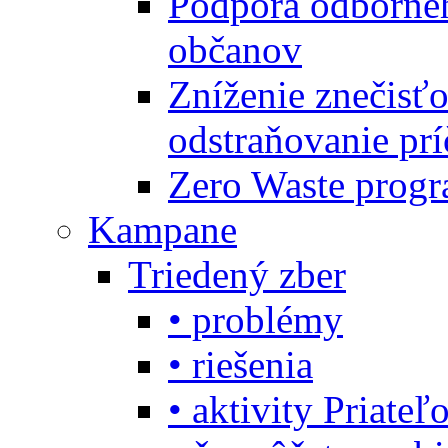
Podpora odbornéh
občanov
Zníženie znečisťo
odstraňovanie prí
Zero Waste progr
Kampane
Triedený zber
• problémy
• riešenia
• aktivity Priate