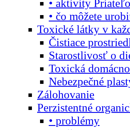
• aktivity Priate
• čo môžete urob
Toxické látky v ka
Čistiace prostrie
Starostlivosť o di
Toxická domácno
Nebezpečné plast
Zálohovanie
Perzistentné organi
• problémy