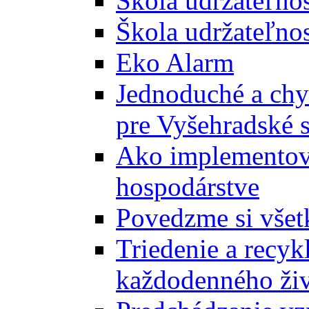
Škola udržateľno
Škola udržateľnos
Eko Alarm
Jednoduché a chyt
pre Vyšehradské 
Ako implementova
hospodárstve
Povedzme si všet
Triedenie a recyk
každodenného ži