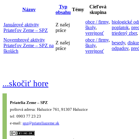
Typ
Cieľová
Názov
Témy
obsahu
skupina
obce / firmy
,
biologické o
Januárové aktivity
Z našej
školy
,
poplatok
,
pre
Priateľov Zeme – SPZ
práce
verejnosť
triedený zber
Novembrové aktivity
obce / firmy
,
Z našej
besedy
,
disku
Priateľov Zeme – SPZ na
školy
,
práce
odpadov
,
pre
školách
verejnosť
...skočiť hore
Priatelia Zeme – SPZ
poštová adresa: Haluzice 761, 91307 Haluzice
tel: 0903 77 23 23
e-mail:
spz@priateliazeme.sk