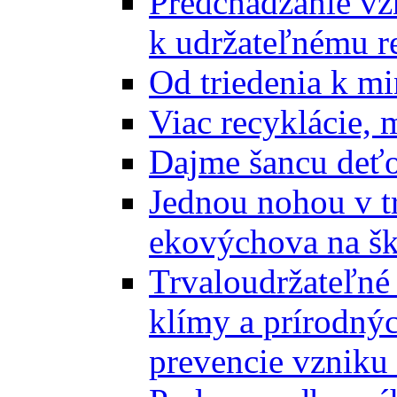
Predchádzanie vz
k udržateľnému r
Od triedenia k mi
Viac recyklácie, 
Dajme šancu deťo
Jednou nohou v tr
ekovýchova na š
Trvaloudržateľné 
klímy a prírodný
prevencie vzniku 