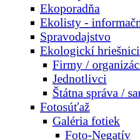
Ekoporadňa
Ekolisty - informač
Spravodajstvo
Ekologickí hriešnici
Firmy / organizác
Jednotlivci
Štátna správa / s
Fotosúťaž
Galéria fotiek
Foto-Negatív