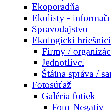
Ekoporadňa
Ekolisty - informač
Spravodajstvo
Ekologickí hriešnici
Firmy / organizác
Jednotlivci
Štátna správa / s
Fotosúťaž
Galéria fotiek
Foto-Negatív