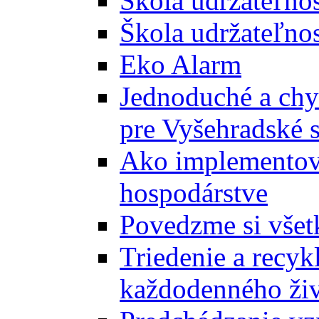
Škola udržateľno
Škola udržateľnos
Eko Alarm
Jednoduché a chyt
pre Vyšehradské 
Ako implementova
hospodárstve
Povedzme si všet
Triedenie a recyk
každodenného ži