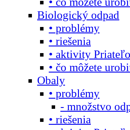
• čo môžete urob
Biologický odpad
• problémy
• riešenia
• aktivity Priate
• čo môžete urob
Obaly
• problémy
- množstvo odp
• riešenia