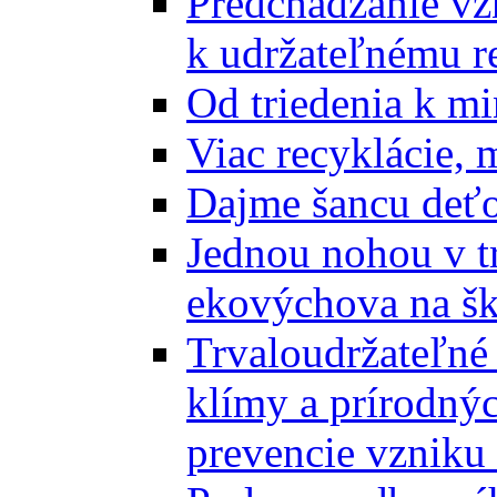
Predchádzanie vz
k udržateľnému r
Od triedenia k mi
Viac recyklácie, 
Dajme šancu deťo
Jednou nohou v tr
ekovýchova na š
Trvaloudržateľné 
klímy a prírodný
prevencie vzniku 