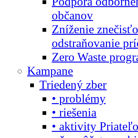
Podpora odbornéh
občanov
Zníženie znečisťo
odstraňovanie prí
Zero Waste progr
Kampane
Triedený zber
• problémy
• riešenia
• aktivity Priate