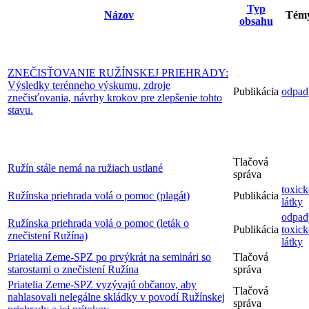
Typ
Názov
Tém
obsahu
ZNEČISŤOVANIE RUŽÍNSKEJ PRIEHRADY:
Výsledky terénneho výskumu, zdroje
Publikácia
odpad
znečisťovania, návrhy krokov pre zlepšenie tohto
stavu.
Tlačová
Ružín stále nemá na ružiach ustlané
správa
toxick
Ružínska priehrada volá o pomoc (plagát)
Publikácia
látky
odpad
Ružínska priehrada volá o pomoc (leták o
Publikácia
toxick
znečistení Ružína)
látky
Priatelia Zeme-SPZ po prvýkrát na seminári so
Tlačová
starostami o znečistení Ružína
správa
Priatelia Zeme-SPZ vyzývajú občanov, aby
Tlačová
nahlasovali nelegálne skládky v povodí Ružínskej
správa