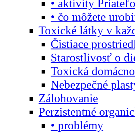
• aktivity Priate
• čo môžete urob
Toxické látky v ka
Čistiace prostrie
Starostlivosť o di
Toxická domácno
Nebezpečné plast
Zálohovanie
Perzistentné organi
• problémy