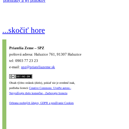
priehrady a jej prítokov
...skočiť hore
Priatelia Zeme – SPZ
poštová adresa: Haluzice 761, 91307 Haluzice
tel: 0903 77 23 23
e-mail:
spz@priateliazeme.sk
Obsah týchto stránok (dielo), pokiaľ nie je uvedené inak,
podlieha licencii
Creative Commons: Uveďte autora -
Nevyužívajte dielo komerčne - Zachovajte licenciu
Ochrana osobných údajov, GDPR a používanie Cookies