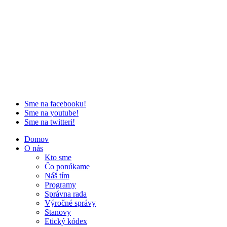
Sme na facebooku!
Sme na youtube!
Sme na twitteri!
Domov
O nás
Kto sme
Čo ponúkame
Náš tím
Programy
Správna rada
Výročné správy
Stanovy
Etický kódex