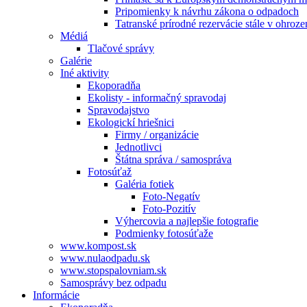
Pripomienky k návrhu zákona o odpadoch
Tatranské prírodné rezervácie stále v ohroze
Médiá
Tlačové správy
Galérie
Iné aktivity
Ekoporadňa
Ekolisty - informačný spravodaj
Spravodajstvo
Ekologickí hriešnici
Firmy / organizácie
Jednotlivci
Štátna správa / samospráva
Fotosúťaž
Galéria fotiek
Foto-Negatív
Foto-Pozitív
Výhercovia a najlepšie fotografie
Podmienky fotosúťaže
www.kompost.sk
www.nulaodpadu.sk
www.stopspalovniam.sk
Samosprávy bez odpadu
Informácie