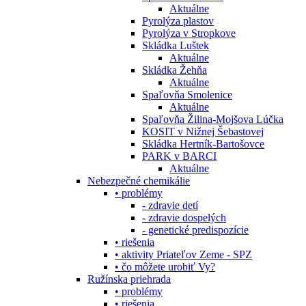
Aktuálne
Pyrolýza plastov
Pyrolýza v Stropkove
Skládka Luštek
Aktuálne
Skládka Žehňa
Aktuálne
Spaľovňa Smolenice
Aktuálne
Spaľovňa Žilina-Mojšova Lúčka
KOSIT v Nižnej Šebastovej
Skládka Hertník-Bartošovce
PARK v BARCI
Aktuálne
Nebezpečné chemikálie
• problémy
- zdravie detí
- zdravie dospelých
- genetické predispozície
• riešenia
• aktivity Priateľov Zeme - SPZ
• čo môžete urobiť Vy?
Ružínska priehrada
• problémy
• riešenia