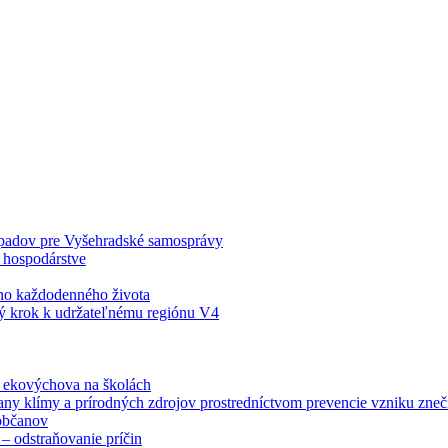
odpadov pre Vyšehradské samosprávy
 hospodárstve
šho každodenného života
ý krok k udržateľnému regiónu V4
á ekovýchova na školách
any klímy a prírodných zdrojov prostredníctvom prevencie vzniku zneči
občanov
– odstraňovanie príčin