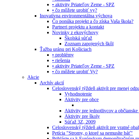
• aktivity Priateľov Zeme - SPZ
• čo môžete urobiť vy?
Inovatívna environmentálna výchova
Čo ponúka projekt a čo získa Vaša škola?
Partneri projektu a kontakt
Novinky z ekovýchovy
Školská súťaž
Zoznam zapojených škôl
Ťažba uránu pri Košiciach
• problémy
• riešenia
• aktivity Priateľov Zeme - SPZ
• čo môžete urobiť Vy?
Akcie
Archív akcií
Celoslovenský týždeň aktivít pre menej od
Vyhodnotenie
Aktivity pre obce
Aktivity pre jednotlivcov a občianske
Aktivity pre školy
Súťaž 3Z, 2009
Celoslovenský týždeň aktivít pre vratné oba
Petícia "Stromy, o ktoré sa nemusíte báť"
Prihláste sa k Európskym demonštračným m