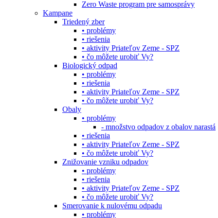
Zero Waste program pre samosprávy
Kampane
Triedený zber
• problémy
• riešenia
• aktivity Priateľov Zeme - SPZ
• čo môžete urobiť Vy?
Biologický odpad
• problémy
• riešenia
• aktivity Priateľov Zeme - SPZ
• čo môžete urobiť Vy?
Obaly
• problémy
- množstvo odpadov z obalov narastá
• riešenia
• aktivity Priateľov Zeme - SPZ
• čo môžete urobiť Vy?
Znižovanie vzniku odpadov
• problémy
• riešenia
• aktivity Priateľov Zeme - SPZ
• čo môžete urobiť Vy?
Smerovanie k nulovému odpadu
• problémy