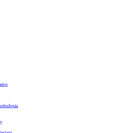
padov
 združenia
ly
iestam