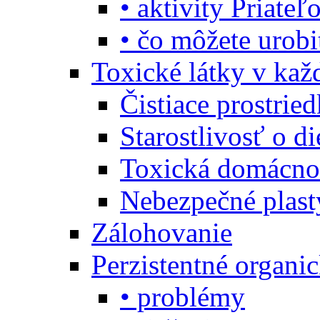
• aktivity Priate
• čo môžete urob
Toxické látky v ka
Čistiace prostrie
Starostlivosť o di
Toxická domácno
Nebezpečné plast
Zálohovanie
Perzistentné organi
• problémy