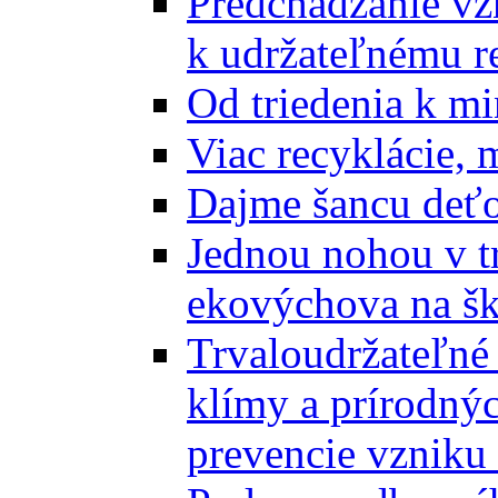
Predchádzanie vz
k udržateľnému r
Od triedenia k mi
Viac recyklácie, 
Dajme šancu deťo
Jednou nohou v tr
ekovýchova na š
Trvaloudržateľné 
klímy a prírodný
prevencie vzniku 