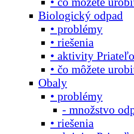
• čo môžete urob
Biologický odpad
• problémy
• riešenia
• aktivity Priate
• čo môžete urob
Obaly
• problémy
- množstvo odp
• riešenia