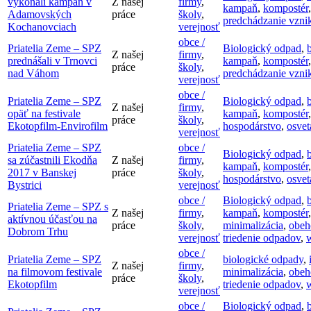
vykonali kampaň v
Z našej
firmy
,
kampaň
,
kompostér
Adamovských
práce
školy
,
predchádzanie vzni
Kochanovciach
verejnosť
obce /
Priatelia Zeme – SPZ
Biologický odpad
,
Z našej
firmy
,
prednášali v Trnovci
kampaň
,
kompostér
práce
školy
,
nad Váhom
predchádzanie vzni
verejnosť
obce /
Priatelia Zeme – SPZ
Biologický odpad
,
Z našej
firmy
,
opäť na festivale
kampaň
,
kompostér
práce
školy
,
Ekotopfilm-Envirofilm
hospodárstvo
,
osvet
verejnosť
Priatelia Zeme – SPZ
obce /
Biologický odpad
,
sa zúčastnili Ekodňa
Z našej
firmy
,
kampaň
,
kompostér
2017 v Banskej
práce
školy
,
hospodárstvo
,
osvet
Bystrici
verejnosť
obce /
Biologický odpad
,
Priatelia Zeme – SPZ s
Z našej
firmy
,
kampaň
,
kompostér
aktívnou účasťou na
práce
školy
,
minimalizácia
,
obeh
Dobrom Trhu
verejnosť
triedenie odpadov
,
obce /
Priatelia Zeme – SPZ
biologické odpady
,
Z našej
firmy
,
na filmovom festivale
minimalizácia
,
obeh
práce
školy
,
Ekotopfilm
triedenie odpadov
,
verejnosť
obce /
Biologický odpad
,