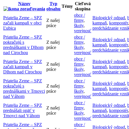
Názov
Typ
Cieľová
Témy
obsahu
skupina
obce /
Priatelia Zeme – SPZ
Biologický odpad
,
Z našej
firmy
,
začali kampaň v obci
kampaň
,
kompostér
práce
školy
,
Ľubica
predchádzanie vzni
verejnosť
Priatelia Zeme – SPZ
obce /
Biologický odpad
,
pokračujú s
Z našej
firmy
,
kampaň
,
kompostér
prednáškami v Dlhom
práce
školy
,
predchádzanie vzni
nad Cirochou
verejnosť
obce /
Priatelia Zeme – SPZ
Biologický odpad
,
Z našej
firmy
,
začali kampaň v
kampaň
,
kompostér
práce
školy
,
Dlhom nad Cirochou
predchádzanie vzni
verejnosť
Priatelia Zeme – SPZ
obce /
Biologický odpad
,
pokračujú s
Z našej
firmy
,
kampaň
,
kompostér
prednáškami v Trnovci
práce
školy
,
predchádzanie vzni
nad Váhom
verejnosť
obce /
Priatelia Zeme – SPZ
Biologický odpad
,
Z našej
firmy
,
prednášali opäť v
kampaň
,
kompostér
práce
školy
,
Trnovci nad Váhom
predchádzanie vzni
verejnosť
Priatelia Zeme – SPZ
obce /
Biologický odpad
,