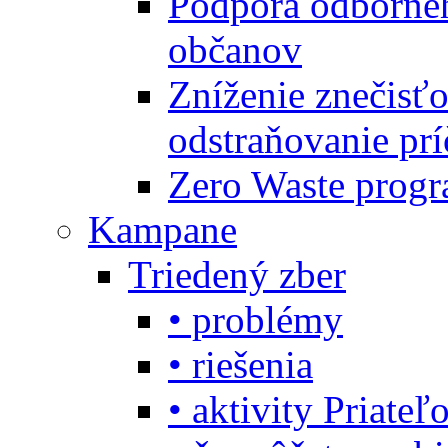
Podpora odbornéh
občanov
Zníženie znečisťo
odstraňovanie prí
Zero Waste progr
Kampane
Triedený zber
• problémy
• riešenia
• aktivity Priate