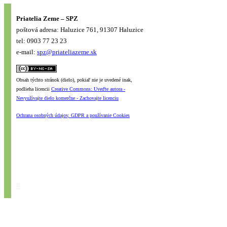
Priatelia Zeme – SPZ
poštová adresa: Haluzice 761, 91307 Haluzice
tel: 0903 77 23 23
e-mail:
spz@priateliazeme.sk
Obsah týchto stránok (dielo), pokiaľ nie je uvedené inak,
podlieha licencii
Creative Commons: Uveďte autora -
Nevyužívajte dielo komerčne - Zachovajte licenciu
Ochrana osobných údajov, GDPR a používanie Cookies
#