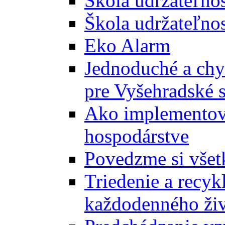
Škola udržateľno
Škola udržateľnos
Eko Alarm
Jednoduché a chyt
pre Vyšehradské 
Ako implementova
hospodárstve
Povedzme si všet
Triedenie a recyk
každodenného ži