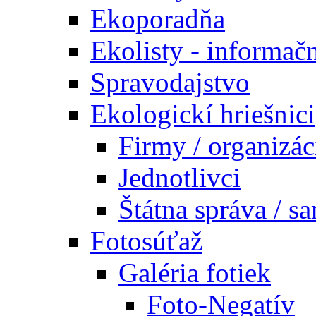
Ekoporadňa
Ekolisty - informač
Spravodajstvo
Ekologickí hriešnici
Firmy / organizác
Jednotlivci
Štátna správa / s
Fotosúťaž
Galéria fotiek
Foto-Negatív