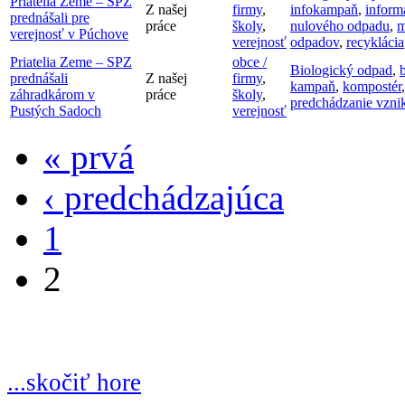
Priatelia Zeme – SPZ
Z našej
firmy
,
infokampaň
,
infor
prednášali pre
práce
školy
,
nulového odpadu
,
m
verejnosť v Púchove
verejnosť
odpadov
,
recyklácia
Priatelia Zeme – SPZ
obce /
Biologický odpad
,
prednášali
Z našej
firmy
,
kampaň
,
kompostér
záhradkárom v
práce
školy
,
predchádzanie vzni
Pustých Sadoch
verejnosť
« prvá
‹ predchádzajúca
1
2
...skočiť hore