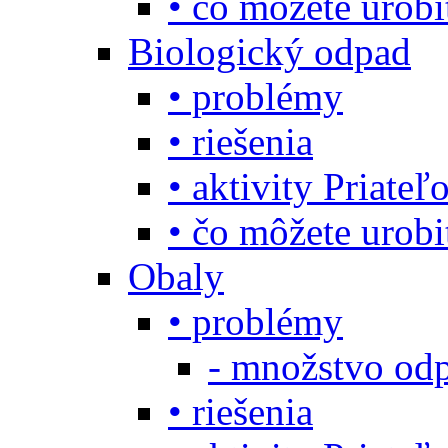
• čo môžete urob
Biologický odpad
• problémy
• riešenia
• aktivity Priate
• čo môžete urob
Obaly
• problémy
- množstvo odp
• riešenia