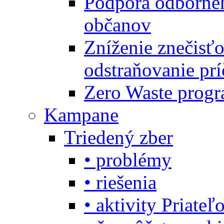
Podpora odbornéh
občanov
Zníženie znečisťo
odstraňovanie prí
Zero Waste progr
Kampane
Triedený zber
• problémy
• riešenia
• aktivity Priate