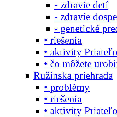
- zdravie detí
- zdravie dosp
- genetické pre
• riešenia
• aktivity Priate
• čo môžete urob
Ružínska priehrada
• problémy
• riešenia
• aktivity Priate