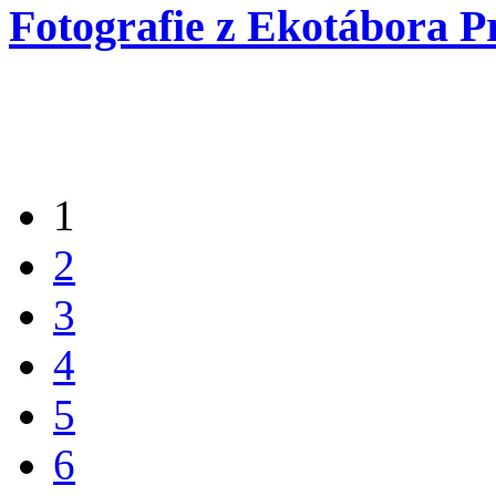
Fotografie z Ekotábora P
1
2
3
4
5
6