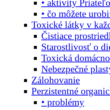
• aktivity Priate
• čo môžete urob
Toxické látky v ka
Čistiace prostrie
Starostlivosť o di
Toxická domácno
Nebezpečné plast
Zálohovanie
Perzistentné organi
• problémy