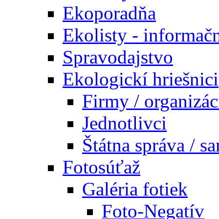
Ekoporadňa
Ekolisty - informač
Spravodajstvo
Ekologickí hriešnici
Firmy / organizác
Jednotlivci
Štátna správa / s
Fotosúťaž
Galéria fotiek
Foto-Negatív