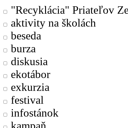
"Recyklácia" Priateľov Z
aktivity na školách
beseda
burza
diskusia
ekotábor
exkurzia
festival
infostánok
kampaň