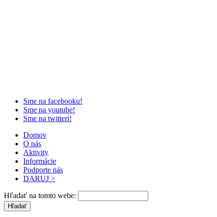
Sme na facebooku!
Sme na youtube!
Sme na twitteri!
Domov
O nás
Aktivity
Informácie
Podporte nás
DARUJ >
Hľadať na tomto webe: