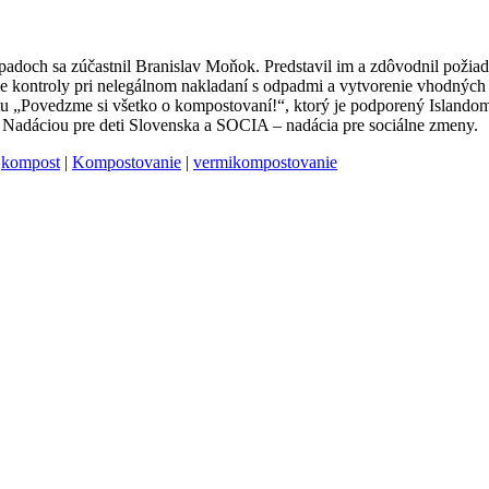
odpadoch sa zúčastnil Branislav Moňok. Predstavil im a zdôvodnil poži
e kontroly pri nelegálnom nakladaní s odpadmi a vytvorenie vhodných
ektu „Povedzme si všetko o kompostovaní!“, ktorý je podporený Islan
 s Nadáciou pre deti Slovenska a SOCIA – nadácia pre sociálne zmeny.
|
kompost
|
Kompostovanie
|
vermikompostovanie