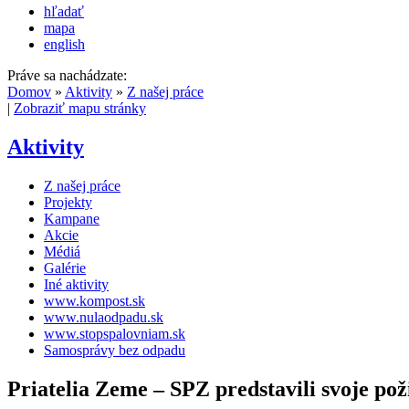
hľadať
mapa
english
Práve sa nachádzate:
Domov
»
Aktivity
»
Z našej práce
|
Zobraziť mapu stránky
Aktivity
Z našej práce
Projekty
Kampane
Akcie
Médiá
Galérie
Iné aktivity
www.kompost.sk
www.nulaodpadu.sk
www.stopspalovniam.sk
Samosprávy bez odpadu
Priatelia Zeme – SPZ predstavili svoje p