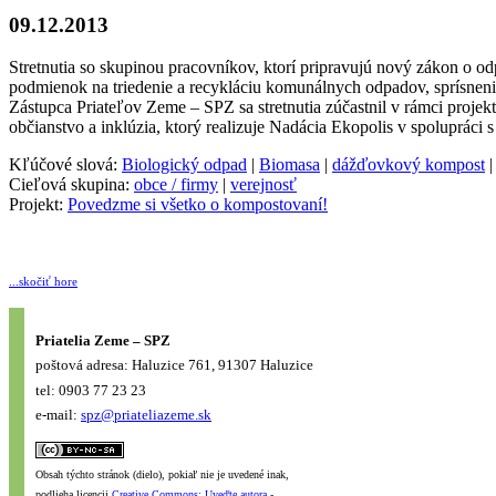
09.12.2013
Stretnutia so skupinou pracovníkov, ktorí pripravujú nový zákon o 
podmienok na triedenie a recykláciu komunálnych odpadov, sprísneni
Zástupca Priateľov Zeme – SPZ sa stretnutia zúčastnil v rámci proj
občianstvo a inklúzia, ktorý realizuje Nadácia Ekopolis v spolupráci
Kľúčové slová:
Biologický odpad
|
Biomasa
|
dážďovkový kompost
Cieľová skupina:
obce / firmy
|
verejnosť
Projekt:
Povedzme si všetko o kompostovaní!
...skočiť hore
Priatelia Zeme – SPZ
poštová adresa: Haluzice 761, 91307 Haluzice
tel: 0903 77 23 23
e-mail:
spz@priateliazeme.sk
Obsah týchto stránok (dielo), pokiaľ nie je uvedené inak,
podlieha licencii
Creative Commons: Uveďte autora -