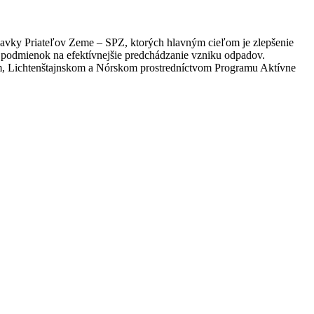
adavky Priateľov Zeme – SPZ, ktorých hlavným cieľom je zlepšenie
 podmienok na efektívnejšie predchádzanie vzniku odpadov.
dom, Lichtenštajnskom a Nórskom prostredníctvom Programu Aktívne