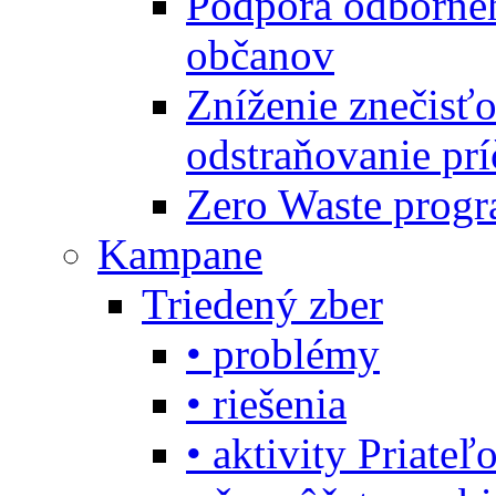
Podpora odbornéh
občanov
Zníženie znečisťo
odstraňovanie prí
Zero Waste progr
Kampane
Triedený zber
• problémy
• riešenia
• aktivity Priate