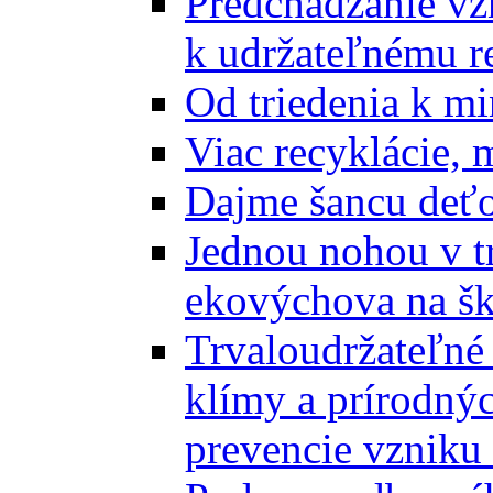
Predchádzanie vz
k udržateľnému r
Od triedenia k mi
Viac recyklácie, 
Dajme šancu deťo
Jednou nohou v tr
ekovýchova na š
Trvaloudržateľné 
klímy a prírodný
prevencie vzniku 