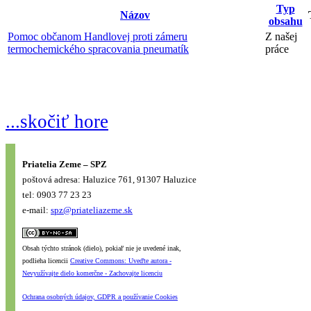
Typ
Názov
obsahu
Pomoc občanom Handlovej proti zámeru
Z našej
termochemického spracovania pneumatík
práce
...skočiť hore
Priatelia Zeme – SPZ
poštová adresa: Haluzice 761, 91307 Haluzice
tel: 0903 77 23 23
e-mail:
spz@priateliazeme.sk
Obsah týchto stránok (dielo), pokiaľ nie je uvedené inak,
podlieha licencii
Creative Commons: Uveďte autora -
Nevyužívajte dielo komerčne - Zachovajte licenciu
Ochrana osobných údajov, GDPR a používanie Cookies