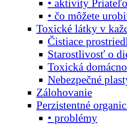
• aktivity Priate
• čo môžete urob
Toxické látky v ka
Čistiace prostrie
Starostlivosť o di
Toxická domácno
Nebezpečné plast
Zálohovanie
Perzistentné organi
• problémy