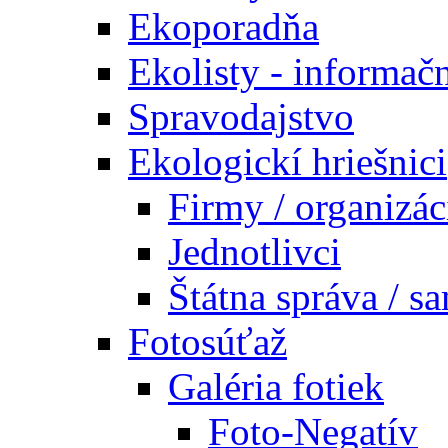
Ekoporadňa
Ekolisty - informač
Spravodajstvo
Ekologickí hriešnici
Firmy / organizác
Jednotlivci
Štátna správa / s
Fotosúťaž
Galéria fotiek
Foto-Negatív