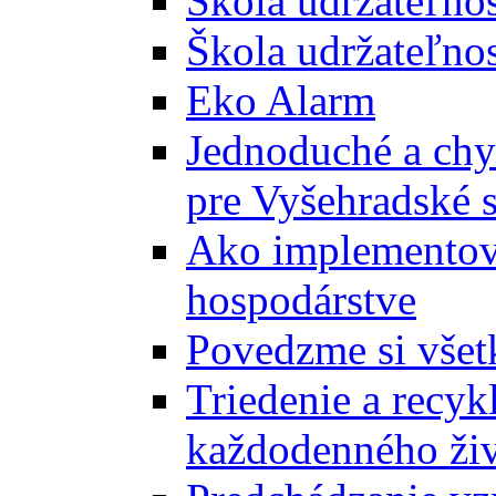
Škola udržateľno
Škola udržateľnos
Eko Alarm
Jednoduché a chyt
pre Vyšehradské 
Ako implementova
hospodárstve
Povedzme si všet
Triedenie a recyk
každodenného ži