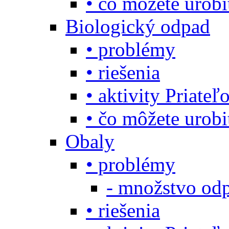
• čo môžete urob
Biologický odpad
• problémy
• riešenia
• aktivity Priate
• čo môžete urob
Obaly
• problémy
- množstvo odp
• riešenia