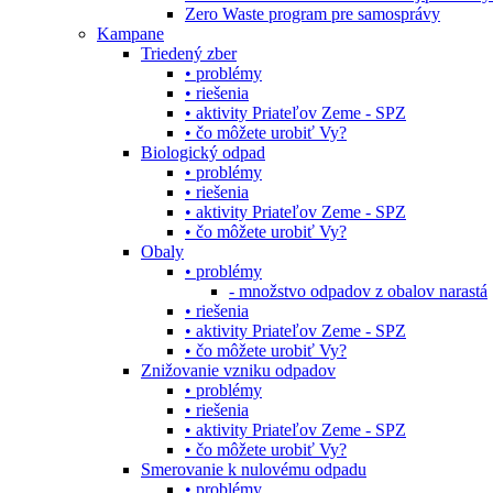
Zero Waste program pre samosprávy
Kampane
Triedený zber
• problémy
• riešenia
• aktivity Priateľov Zeme - SPZ
• čo môžete urobiť Vy?
Biologický odpad
• problémy
• riešenia
• aktivity Priateľov Zeme - SPZ
• čo môžete urobiť Vy?
Obaly
• problémy
- množstvo odpadov z obalov narastá
• riešenia
• aktivity Priateľov Zeme - SPZ
• čo môžete urobiť Vy?
Znižovanie vzniku odpadov
• problémy
• riešenia
• aktivity Priateľov Zeme - SPZ
• čo môžete urobiť Vy?
Smerovanie k nulovému odpadu
• problémy