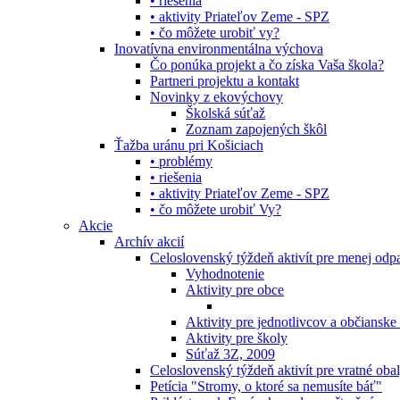
• riešenia
• aktivity Priateľov Zeme - SPZ
• čo môžete urobiť vy?
Inovatívna environmentálna výchova
Čo ponúka projekt a čo získa Vaša škola?
Partneri projektu a kontakt
Novinky z ekovýchovy
Školská súťaž
Zoznam zapojených škôl
Ťažba uránu pri Košiciach
• problémy
• riešenia
• aktivity Priateľov Zeme - SPZ
• čo môžete urobiť Vy?
Akcie
Archív akcií
Celoslovenský týždeň aktivít pre menej od
Vyhodnotenie
Aktivity pre obce
Aktivity pre jednotlivcov a občianske
Aktivity pre školy
Súťaž 3Z, 2009
Celoslovenský týždeň aktivít pre vratné oba
Petícia "Stromy, o ktoré sa nemusíte báť"