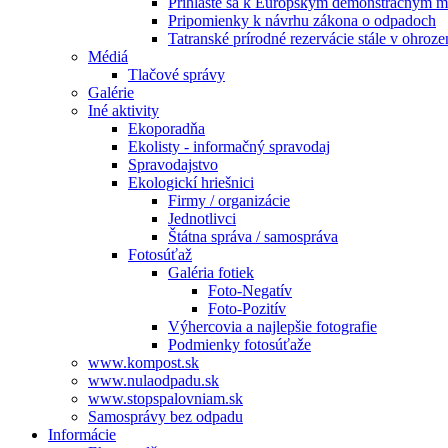
Prihláste sa k Európskym demonštračným m
Pripomienky k návrhu zákona o odpadoch
Tatranské prírodné rezervácie stále v ohroze
Médiá
Tlačové správy
Galérie
Iné aktivity
Ekoporadňa
Ekolisty - informačný spravodaj
Spravodajstvo
Ekologickí hriešnici
Firmy / organizácie
Jednotlivci
Štátna správa / samospráva
Fotosúťaž
Galéria fotiek
Foto-Negatív
Foto-Pozitív
Výhercovia a najlepšie fotografie
Podmienky fotosúťaže
www.kompost.sk
www.nulaodpadu.sk
www.stopspalovniam.sk
Samosprávy bez odpadu
Informácie