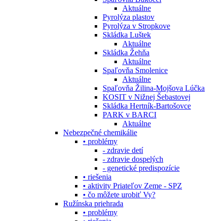
Aktuálne
Pyrolýza plastov
Pyrolýza v Stropkove
Skládka Luštek
Aktuálne
Skládka Žehňa
Aktuálne
Spaľovňa Smolenice
Aktuálne
Spaľovňa Žilina-Mojšova Lúčka
KOSIT v Nižnej Šebastovej
Skládka Hertník-Bartošovce
PARK v BARCI
Aktuálne
Nebezpečné chemikálie
• problémy
- zdravie detí
- zdravie dospelých
- genetické predispozície
• riešenia
• aktivity Priateľov Zeme - SPZ
• čo môžete urobiť Vy?
Ružínska priehrada
• problémy