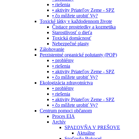
• riešenia
• aktivity Priateľov Zeme - SPZ
• čo môžete urobiť Vy?
Toxické látky v každodennom živote
Čistiace prostriedky a kozmetika
Starostlivosť o dieťa
Toxická domácnosť
Nebezpečné plasty
Zálohovanie
Perzistentné organické polutanty (POP)
• problémy
• riešenia
• aktivity Priateľov Zeme - SPZ
• čo môžete urobiť Vy?
Ekologizácia zdravotníctva
• problémy
• riešenia
• aktivity Priateľov Zeme - SPZ
• čo môžete urobiť Vy?
Centrum pomoci občanom
Proces EIA
Archív
SPAĽOVŇA V PREŠOVE
Aktuálne
Spaľovňa Bukocel