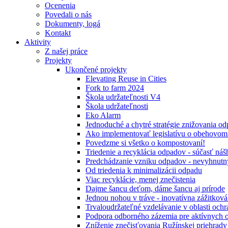
Ocenenia
Povedali o nás
Dokumenty, logá
Kontakt
Aktivity
Z našej práce
Projekty
Ukončené projekty
Elevating Reuse in Cities
Fork to farm 2024
Škola udržateľnosti V4
Škola udržateľnosti
Eko Alarm
Jednoduché a chytré stratégie znižovania 
Ako implementovať legislatívu o obehovom
Povedzme si všetko o kompostovaní!
Triedenie a recyklácia odpadov - súčasť ná
Predchádzanie vzniku odpadov - nevyhnutn
Od triedenia k minimalizácii odpadu
Viac recyklácie, menej znečistenia
Dajme šancu deťom, dáme šancu aj prírode
Jednou nohou v tráve - inovatívna zážitkov
Trvaloudržateľné vzdelávanie v oblasti ochr
Podpora odborného zázemia pre aktívnych 
Zníženie znečisťovania Ružínskej priehrady 