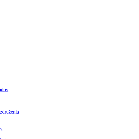
padov
 združenia
ly