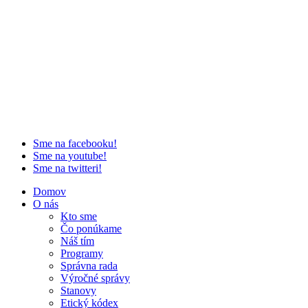
Sme na facebooku!
Sme na youtube!
Sme na twitteri!
Domov
O nás
Kto sme
Čo ponúkame
Náš tím
Programy
Správna rada
Výročné správy
Stanovy
Etický kódex