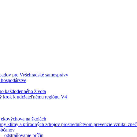
odpadov pre Vyšehradské samosprávy
 hospodárstve
šho každodenného života
ý krok k udržateľnému regiónu V4
á ekovýchova na školách
any klímy a prírodných zdrojov prostredníctvom prevencie vzniku zneči
občanov
– odstraňovanie príčin