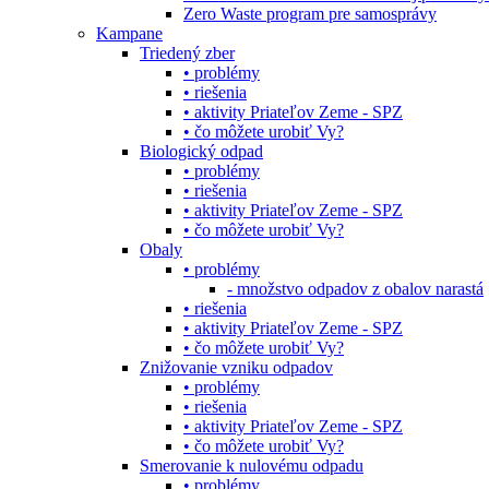
Zero Waste program pre samosprávy
Kampane
Triedený zber
• problémy
• riešenia
• aktivity Priateľov Zeme - SPZ
• čo môžete urobiť Vy?
Biologický odpad
• problémy
• riešenia
• aktivity Priateľov Zeme - SPZ
• čo môžete urobiť Vy?
Obaly
• problémy
- množstvo odpadov z obalov narastá
• riešenia
• aktivity Priateľov Zeme - SPZ
• čo môžete urobiť Vy?
Znižovanie vzniku odpadov
• problémy
• riešenia
• aktivity Priateľov Zeme - SPZ
• čo môžete urobiť Vy?
Smerovanie k nulovému odpadu
• problémy