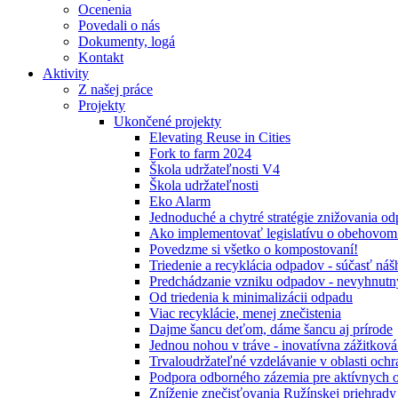
Ocenenia
Povedali o nás
Dokumenty, logá
Kontakt
Aktivity
Z našej práce
Projekty
Ukončené projekty
Elevating Reuse in Cities
Fork to farm 2024
Škola udržateľnosti V4
Škola udržateľnosti
Eko Alarm
Jednoduché a chytré stratégie znižovania 
Ako implementovať legislatívu o obehovom
Povedzme si všetko o kompostovaní!
Triedenie a recyklácia odpadov - súčasť ná
Predchádzanie vzniku odpadov - nevyhnutn
Od triedenia k minimalizácii odpadu
Viac recyklácie, menej znečistenia
Dajme šancu deťom, dáme šancu aj prírode
Jednou nohou v tráve - inovatívna zážitkov
Trvaloudržateľné vzdelávanie v oblasti ochr
Podpora odborného zázemia pre aktívnych 
Zníženie znečisťovania Ružínskej priehrady 