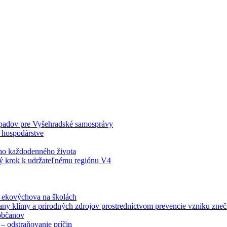
odpadov pre Vyšehradské samosprávy
 hospodárstve
šho každodenného života
ý krok k udržateľnému regiónu V4
á ekovýchova na školách
any klímy a prírodných zdrojov prostredníctvom prevencie vzniku zneči
občanov
– odstraňovanie príčin