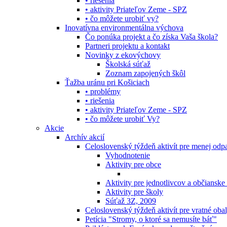
• riešenia
• aktivity Priateľov Zeme - SPZ
• čo môžete urobiť vy?
Inovatívna environmentálna výchova
Čo ponúka projekt a čo získa Vaša škola?
Partneri projektu a kontakt
Novinky z ekovýchovy
Školská súťaž
Zoznam zapojených škôl
Ťažba uránu pri Košiciach
• problémy
• riešenia
• aktivity Priateľov Zeme - SPZ
• čo môžete urobiť Vy?
Akcie
Archív akcií
Celoslovenský týždeň aktivít pre menej od
Vyhodnotenie
Aktivity pre obce
Aktivity pre jednotlivcov a občianske
Aktivity pre školy
Súťaž 3Z, 2009
Celoslovenský týždeň aktivít pre vratné oba
Petícia "Stromy, o ktoré sa nemusíte báť"