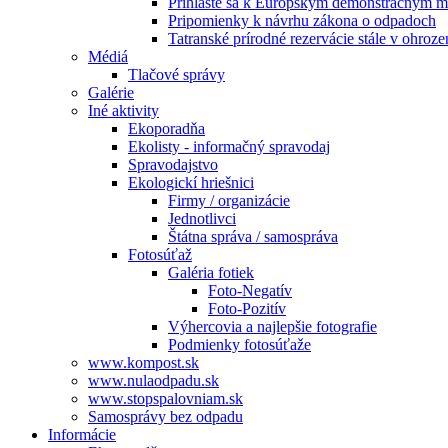
Prihláste sa k Európskym demonštračným m
Pripomienky k návrhu zákona o odpadoch
Tatranské prírodné rezervácie stále v ohroze
Médiá
Tlačové správy
Galérie
Iné aktivity
Ekoporadňa
Ekolisty - informačný spravodaj
Spravodajstvo
Ekologickí hriešnici
Firmy / organizácie
Jednotlivci
Štátna správa / samospráva
Fotosúťaž
Galéria fotiek
Foto-Negatív
Foto-Pozitív
Výhercovia a najlepšie fotografie
Podmienky fotosúťaže
www.kompost.sk
www.nulaodpadu.sk
www.stopspalovniam.sk
Samosprávy bez odpadu
Informácie