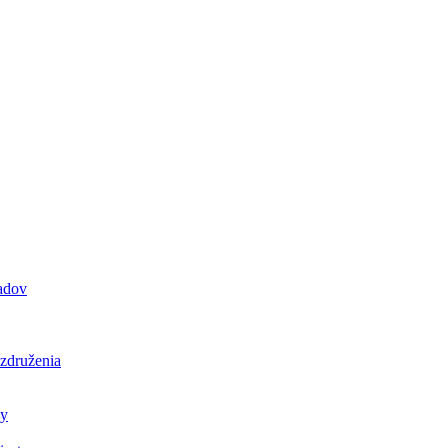
padov
 združenia
ly