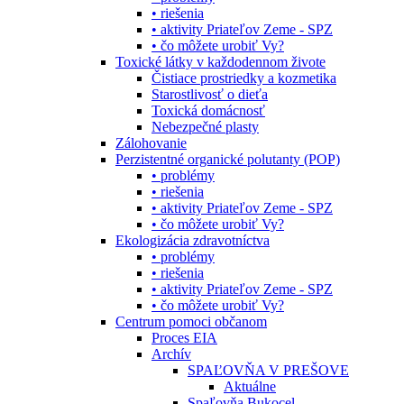
• riešenia
• aktivity Priateľov Zeme - SPZ
• čo môžete urobiť Vy?
Toxické látky v každodennom živote
Čistiace prostriedky a kozmetika
Starostlivosť o dieťa
Toxická domácnosť
Nebezpečné plasty
Zálohovanie
Perzistentné organické polutanty (POP)
• problémy
• riešenia
• aktivity Priateľov Zeme - SPZ
• čo môžete urobiť Vy?
Ekologizácia zdravotníctva
• problémy
• riešenia
• aktivity Priateľov Zeme - SPZ
• čo môžete urobiť Vy?
Centrum pomoci občanom
Proces EIA
Archív
SPAĽOVŇA V PREŠOVE
Aktuálne
Spaľovňa Bukocel