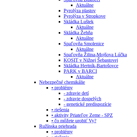
Aktuálne
Pyrolýza plastov
Pyrolýza v Stropkove
Skládka Luštek
Aktuálne
Skládka Žehňa
Aktuálne
Spaľovňa Smolenice
Aktuálne
Spaľovňa Žilina-Mojšova Lúčka
KOSIT v Nižnej Šebastovej
Skládka Hertník-Bartošovce
PARK v BARCI
Aktuálne
Nebezpečné chemikálie
• problémy
- zdravie detí
- zdravie dospelých
- genetické predispozície
• riešenia
• aktivity Priateľov Zeme - SPZ
• čo môžete urobiť Vy?
Ružínska priehrada
• problémy