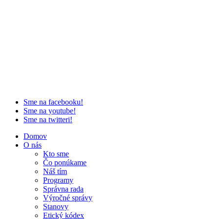
Sme na facebooku!
Sme na youtube!
Sme na twitteri!
Domov
O nás
Kto sme
Čo ponúkame
Náš tím
Programy
Správna rada
Výročné správy
Stanovy
Etický kódex