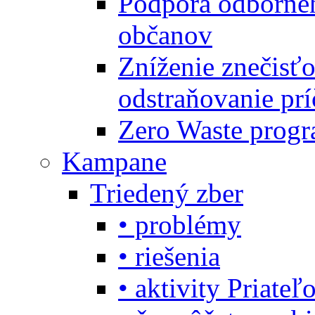
Podpora odbornéh
občanov
Zníženie znečisťo
odstraňovanie prí
Zero Waste progr
Kampane
Triedený zber
• problémy
• riešenia
• aktivity Priate