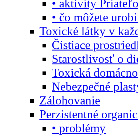
• aktivity Priate
• čo môžete urob
Toxické látky v ka
Čistiace prostrie
Starostlivosť o di
Toxická domácno
Nebezpečné plast
Zálohovanie
Perzistentné organi
• problémy