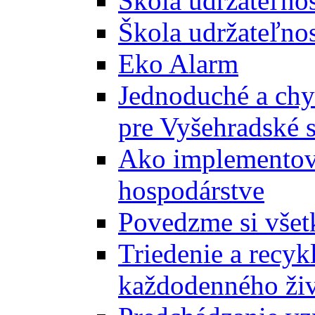
Škola udržateľno
Škola udržateľnos
Eko Alarm
Jednoduché a chyt
pre Vyšehradské 
Ako implementova
hospodárstve
Povedzme si všet
Triedenie a recyk
každodenného ži