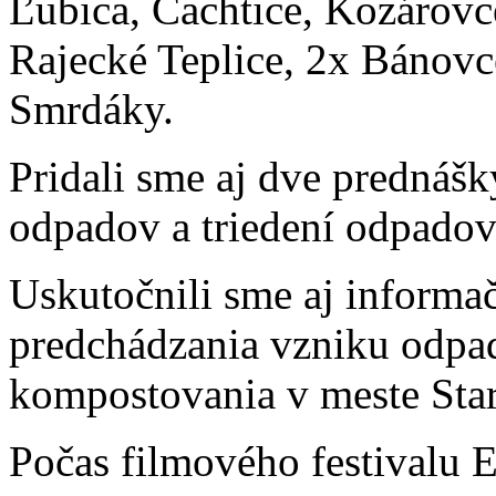
Ľubica, Čachtice, Kozárovc
Rajecké Teplice, 2x Bánov
Smrdáky.
Pridali sme aj dve prednáš
odpadov a triedení odpadov
Uskutočnili sme aj informa
predchádzania vzniku odpad
kompostovania v meste Star
Počas filmového festivalu 