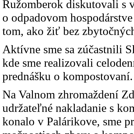
Ružomberok diskutovali s 
o odpadovom hospodárstve a
tom, ako žiť bez zbytočnýc
Aktívne sme sa zúčastnili 
kde sme realizovali celode
prednášku o kompostovaní.
Na Valnom zhromaždení Zdr
udržateľné nakladanie s ko
konalo v Palárikove, sme pr