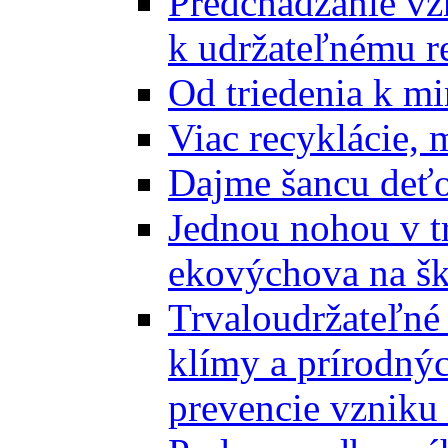
Predchádzanie vz
k udržateľnému r
Od triedenia k mi
Viac recyklácie, 
Dajme šancu deťo
Jednou nohou v tr
ekovýchova na š
Trvaloudržateľné 
klímy a prírodný
prevencie vzniku 