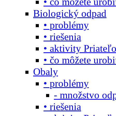
• čo môžete urob
Biologický odpad
• problémy
• riešenia
• aktivity Priate
• čo môžete urob
Obaly
• problémy
- množstvo odp
• riešenia