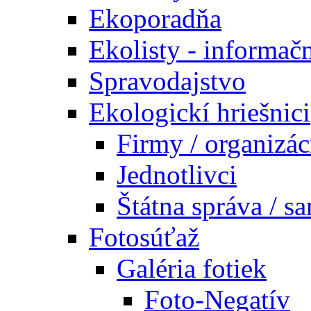
Ekoporadňa
Ekolisty - informač
Spravodajstvo
Ekologickí hriešnici
Firmy / organizác
Jednotlivci
Štátna správa / s
Fotosúťaž
Galéria fotiek
Foto-Negatív