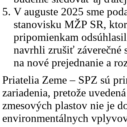
V auguste 2025 sme poda
stanovisku MŽP SR, kto
pripomienkam odsúhlasi
navrhli zrušiť záverečné
na nové prejednanie a r
Priatelia Zeme – SPZ sú pri
zariadenia, pretože uvedená
zmesových plastov nie je do
environmentálnych vplyvov 