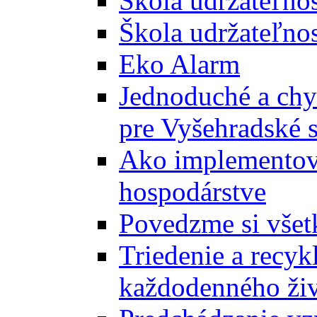
Škola udržateľno
Škola udržateľnos
Eko Alarm
Jednoduché a chyt
pre Vyšehradské 
Ako implementova
hospodárstve
Povedzme si všet
Triedenie a recyk
každodenného ži