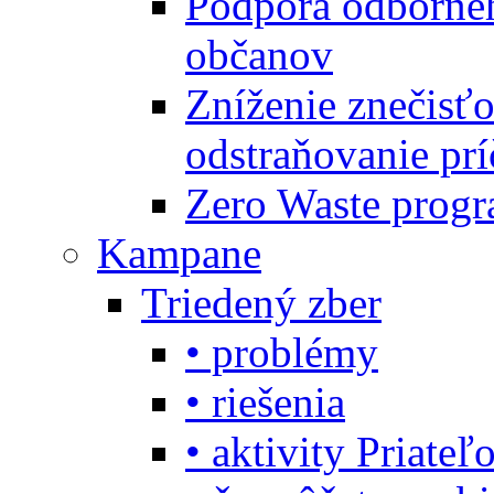
Podpora odbornéh
občanov
Zníženie znečisťo
odstraňovanie prí
Zero Waste progr
Kampane
Triedený zber
• problémy
• riešenia
• aktivity Priate