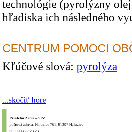
technológie (pyrolýzny olej
hľadiska ich následného vyu
CENTRUM POMOCI O
Kľúčové slová:
pyrolýza
...skočiť hore
Priatelia Zeme – SPZ
poštová adresa: Haluzice 761, 91307 Haluzice
tel: 0903 77 23 23