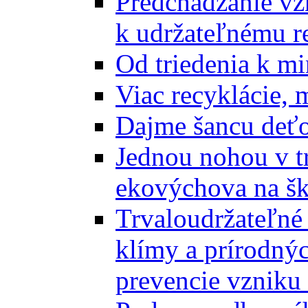
Predchádzanie vz
k udržateľnému r
Od triedenia k mi
Viac recyklácie, 
Dajme šancu deťo
Jednou nohou v tr
ekovýchova na š
Trvaloudržateľné 
klímy a prírodný
prevencie vzniku 