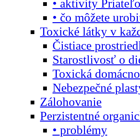
• aktivity Priate
• čo môžete urob
Toxické látky v ka
Čistiace prostrie
Starostlivosť o di
Toxická domácno
Nebezpečné plast
Zálohovanie
Perzistentné organi
• problémy