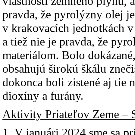
vlastnosti zemného plynu, 
pravda, že pyrolýzny olej 
v krakovacích jednotkách 
a tiež nie je pravda, že py
materiálom. Bolo dokázané,
obsahujú širokú škálu zneči
dokonca boli zistené aj tie 
dioxíny a furány.
Aktivity Priateľov Zeme – 
V januári 2024 sme sa pri