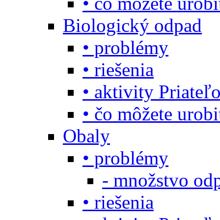
• čo môžete urob
Biologický odpad
• problémy
• riešenia
• aktivity Priate
• čo môžete urob
Obaly
• problémy
- množstvo odp
• riešenia