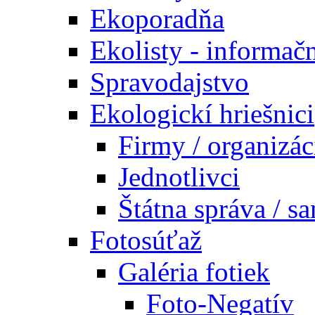
Ekoporadňa
Ekolisty - informač
Spravodajstvo
Ekologickí hriešnici
Firmy / organizác
Jednotlivci
Štátna správa / s
Fotosúťaž
Galéria fotiek
Foto-Negatív