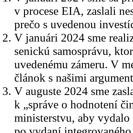
v procese EIA, zaslali n
prečo s uvedenou investí
V januári 2024 sme reali
senickú samosprávu, ktor
uvedenému zámeru. V mes
článok s našimi argument
V auguste 2024 sme zasl
k „správe o hodnotení či
ministerstvu, aby vydalo
po vydaní integrovaného