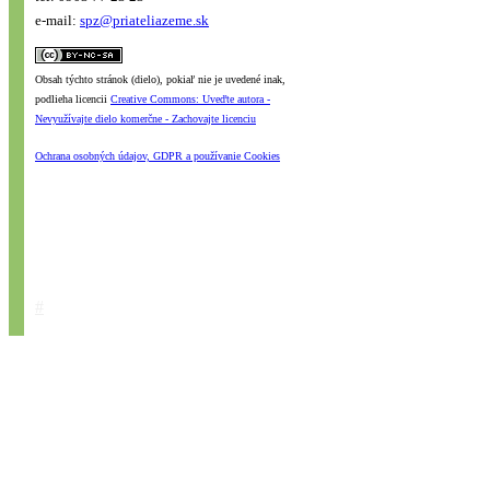
e-mail:
spz@priateliazeme.sk
Obsah týchto stránok (dielo), pokiaľ nie je uvedené inak,
podlieha licencii
Creative Commons: Uveďte autora -
Nevyužívajte dielo komerčne - Zachovajte licenciu
Ochrana osobných údajov, GDPR a používanie Cookies
#