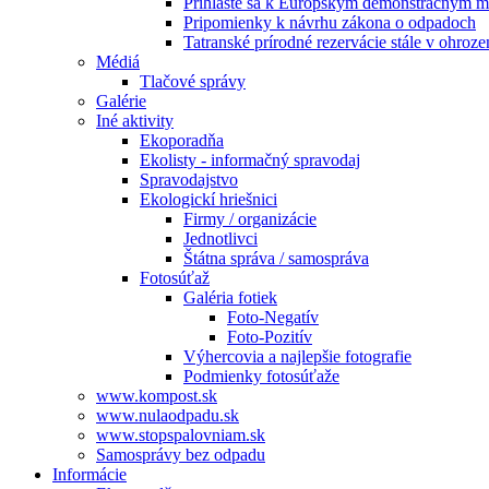
Prihláste sa k Európskym demonštračným m
Pripomienky k návrhu zákona o odpadoch
Tatranské prírodné rezervácie stále v ohroze
Médiá
Tlačové správy
Galérie
Iné aktivity
Ekoporadňa
Ekolisty - informačný spravodaj
Spravodajstvo
Ekologickí hriešnici
Firmy / organizácie
Jednotlivci
Štátna správa / samospráva
Fotosúťaž
Galéria fotiek
Foto-Negatív
Foto-Pozitív
Výhercovia a najlepšie fotografie
Podmienky fotosúťaže
www.kompost.sk
www.nulaodpadu.sk
www.stopspalovniam.sk
Samosprávy bez odpadu
Informácie