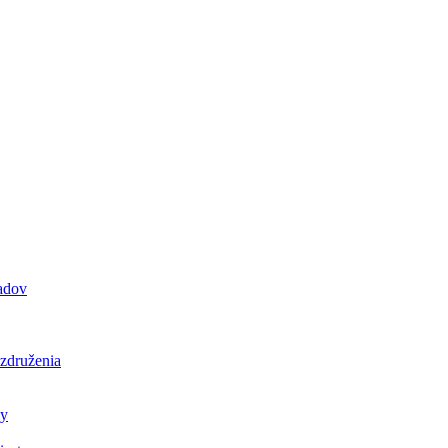
padov
 združenia
ly