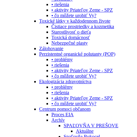
• riešenia
• aktivity Priateľov Zeme - SPZ
• čo môžete urobiť Vy?
Toxické látky v každodennom živote
Čistiace prostriedky a kozmetika
Starostlivosť o dieťa
Toxická domácnosť
Nebezpečné plasty
Zálohovanie
Perzistentné organické polutanty (POP)
• problémy
• riešenia
• aktivity Priateľov Zeme - SPZ
• čo môžete urobiť Vy?
Ekologizácia zdravotníctva
• problémy
• riešenia
• aktivity Priateľov Zeme - SPZ
• čo môžete urobiť Vy?
Centrum pomoci občanom
Proces EIA
Archív
SPAĽOVŇA V PREŠOVE
Aktuálne
Spaľovňa Bukocel