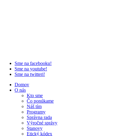
Sme na facebooku!
Sme na youtube!
Sme na twitteri!
Domov
O nás
Kto sme
Čo ponúkame
Náš tím
Programy
Správna rada
Výročné správy
Stanovy
Etický kódex