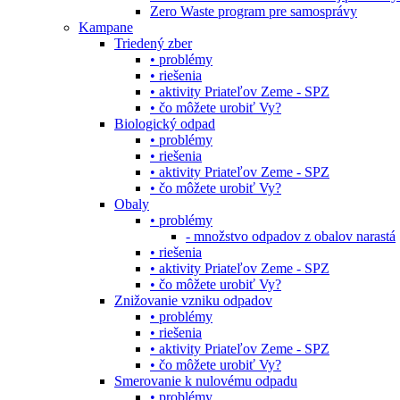
Zero Waste program pre samosprávy
Kampane
Triedený zber
• problémy
• riešenia
• aktivity Priateľov Zeme - SPZ
• čo môžete urobiť Vy?
Biologický odpad
• problémy
• riešenia
• aktivity Priateľov Zeme - SPZ
• čo môžete urobiť Vy?
Obaly
• problémy
- množstvo odpadov z obalov narastá
• riešenia
• aktivity Priateľov Zeme - SPZ
• čo môžete urobiť Vy?
Znižovanie vzniku odpadov
• problémy
• riešenia
• aktivity Priateľov Zeme - SPZ
• čo môžete urobiť Vy?
Smerovanie k nulovému odpadu
• problémy