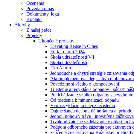
Ocenenia
Povedali o nás
Dokumenty, logá
Kontakt
Aktivity
Z našej práce
Projekty
Ukončené projekty
Elevating Reuse in Cities
Fork to farm 2024
Škola udržateľnosti V4
Škola udržateľnosti
Eko Alarm
Jednoduché a chytré stratégie znižovania 
Ako implementovať legislatívu o obehovom
Povedzme si všetko o kompostovaní!
Triedenie a recyklácia odpadov - súčasť ná
Predchádzanie vzniku odpadov - nevyhnutn
Od triedenia k minimalizácii odpadu
Viac recyklácie, menej znečistenia
Dajme šancu deťom, dáme šancu aj prírode
Jednou nohou v tráve - inovatívna zážitkov
Trvaloudržateľné vzdelávanie v oblasti ochr
Podpora odborného zázemia pre aktívnych 
Zníženie znečisťovania Ružínskej priehrady 