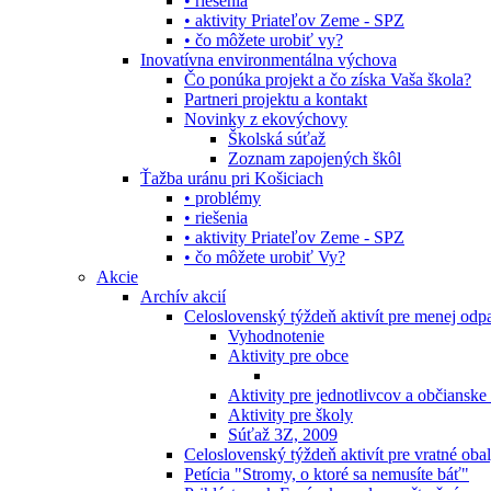
• riešenia
• aktivity Priateľov Zeme - SPZ
• čo môžete urobiť vy?
Inovatívna environmentálna výchova
Čo ponúka projekt a čo získa Vaša škola?
Partneri projektu a kontakt
Novinky z ekovýchovy
Školská súťaž
Zoznam zapojených škôl
Ťažba uránu pri Košiciach
• problémy
• riešenia
• aktivity Priateľov Zeme - SPZ
• čo môžete urobiť Vy?
Akcie
Archív akcií
Celoslovenský týždeň aktivít pre menej od
Vyhodnotenie
Aktivity pre obce
Aktivity pre jednotlivcov a občianske
Aktivity pre školy
Súťaž 3Z, 2009
Celoslovenský týždeň aktivít pre vratné oba
Petícia "Stromy, o ktoré sa nemusíte báť"