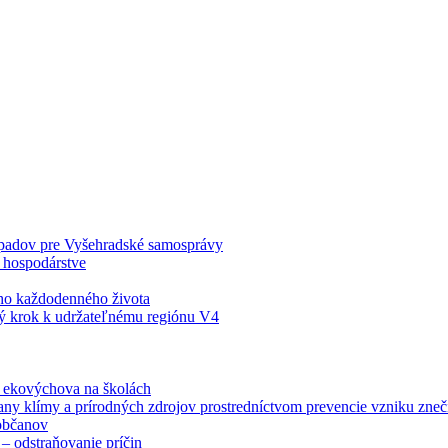
odpadov pre Vyšehradské samosprávy
 hospodárstve
šho každodenného života
ý krok k udržateľnému regiónu V4
á ekovýchova na školách
any klímy a prírodných zdrojov prostredníctvom prevencie vzniku zneči
občanov
– odstraňovanie príčin