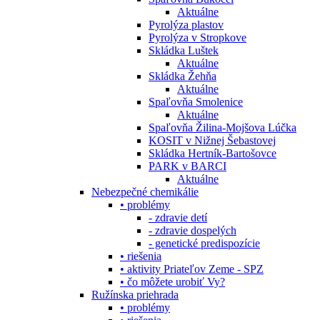
Aktuálne
Pyrolýza plastov
Pyrolýza v Stropkove
Skládka Luštek
Aktuálne
Skládka Žehňa
Aktuálne
Spaľovňa Smolenice
Aktuálne
Spaľovňa Žilina-Mojšova Lúčka
KOSIT v Nižnej Šebastovej
Skládka Hertník-Bartošovce
PARK v BARCI
Aktuálne
Nebezpečné chemikálie
• problémy
- zdravie detí
- zdravie dospelých
- genetické predispozície
• riešenia
• aktivity Priateľov Zeme - SPZ
• čo môžete urobiť Vy?
Ružínska priehrada
• problémy