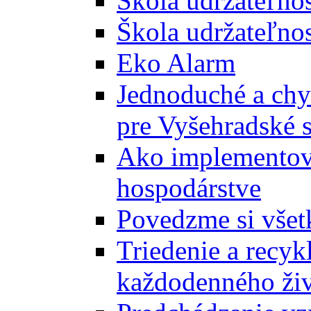
Škola udržateľno
Škola udržateľnos
Eko Alarm
Jednoduché a chyt
pre Vyšehradské 
Ako implementova
hospodárstve
Povedzme si všet
Triedenie a recyk
každodenného ži