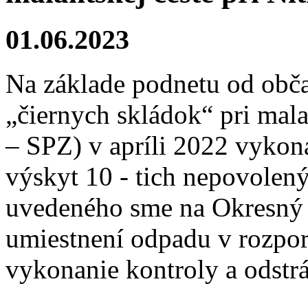
01.06.2023
Na základe podnetu od ob
„čiernych skládok“ pri mala
– SPZ) v apríli 2022 vykonal
výskyt 10 - tich nepovolen
uvedeného sme na Okresný ú
umiestnení odpadu v rozpor
vykonanie kontroly a odstr