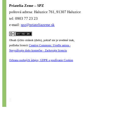
Priatelia Zeme – SPZ
poštová adresa: Haluzice 761, 91307 Haluzice
tel: 0903 77 23 23
e-mail:
spz@priateliazeme.sk
Obsah týchto stránok (dielo), pokiaľ nie je uvedené inak,
podlieha licencii
Creative Commons: Uveďte autora -
Nevyužívajte dielo komerčne - Zachovajte licenciu
Ochrana osobných údajov, GDPR a používanie Cookies
#