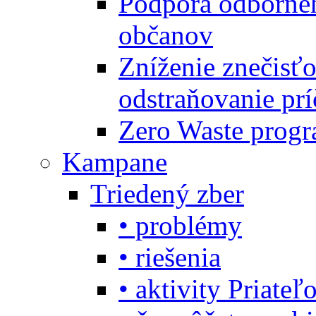
Podpora odbornéh
občanov
Zníženie znečisťo
odstraňovanie prí
Zero Waste progr
Kampane
Triedený zber
• problémy
• riešenia
• aktivity Priate