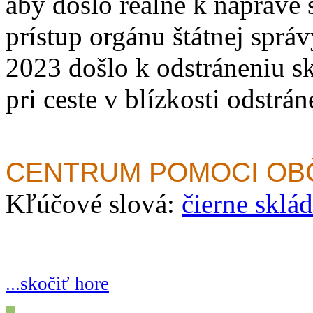
aby došlo reálne k náprave
prístup orgánu štátnej správ
2023 došlo k odstráneniu s
pri ceste v blízkosti odstrá
CENTRUM POMOCI O
Kľúčové slová:
čierne sklá
...skočiť hore