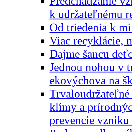
Predchádzanie vz
k udržateľnému r
Od triedenia k mi
Viac recyklácie, 
Dajme šancu deťo
Jednou nohou v tr
ekovýchova na š
Trvaloudržateľné 
klímy a prírodný
prevencie vzniku 