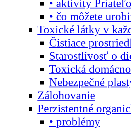
• aktivity Priate
• čo môžete urob
Toxické látky v ka
Čistiace prostrie
Starostlivosť o di
Toxická domácno
Nebezpečné plast
Zálohovanie
Perzistentné organi
• problémy