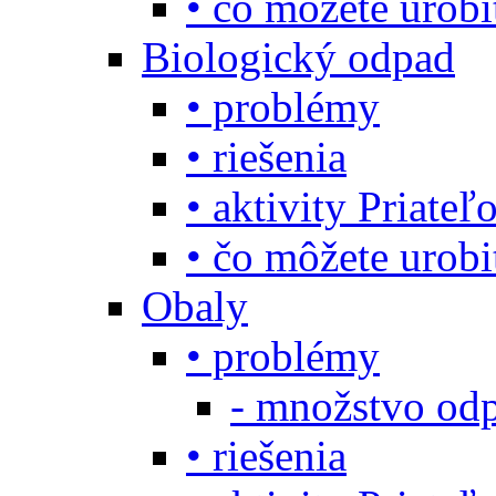
• čo môžete urob
Biologický odpad
• problémy
• riešenia
• aktivity Priate
• čo môžete urob
Obaly
• problémy
- množstvo odp
• riešenia