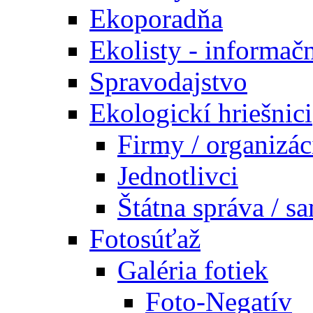
Ekoporadňa
Ekolisty - informač
Spravodajstvo
Ekologickí hriešnici
Firmy / organizác
Jednotlivci
Štátna správa / s
Fotosúťaž
Galéria fotiek
Foto-Negatív