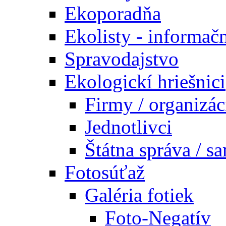
Ekoporadňa
Ekolisty - informač
Spravodajstvo
Ekologickí hriešnici
Firmy / organizác
Jednotlivci
Štátna správa / s
Fotosúťaž
Galéria fotiek
Foto-Negatív