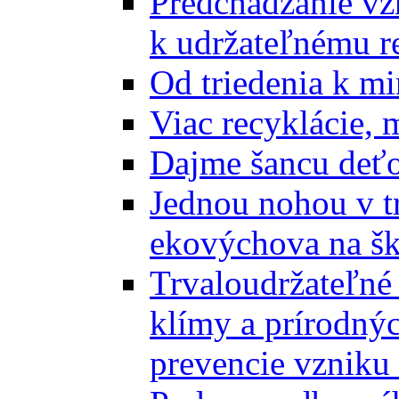
Predchádzanie vz
k udržateľnému r
Od triedenia k mi
Viac recyklácie, 
Dajme šancu deťo
Jednou nohou v tr
ekovýchova na š
Trvaloudržateľné 
klímy a prírodný
prevencie vzniku 