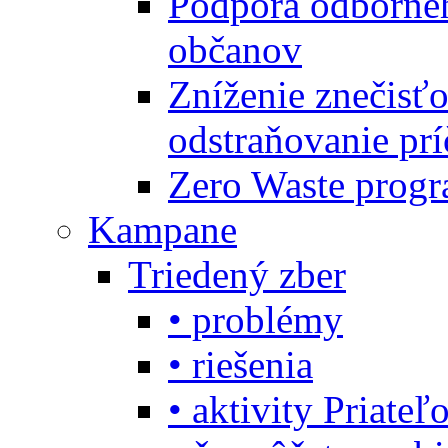
Podpora odbornéh
občanov
Zníženie znečisťo
odstraňovanie prí
Zero Waste progr
Kampane
Triedený zber
• problémy
• riešenia
• aktivity Priate