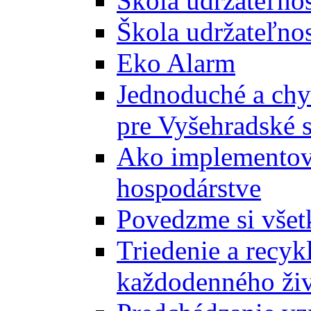
Škola udržateľno
Škola udržateľnos
Eko Alarm
Jednoduché a chyt
pre Vyšehradské 
Ako implementova
hospodárstve
Povedzme si všet
Triedenie a recyk
každodenného ži