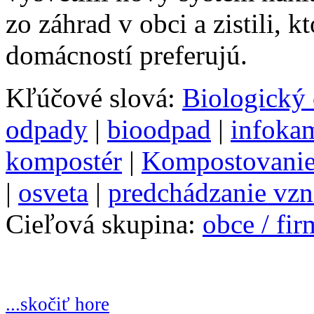
zo záhrad v obci a zistili, 
domácností preferujú.
Kľúčové slová:
Biologický
odpady
|
bioodpad
|
infoka
kompostér
|
Kompostovani
|
osveta
|
predchádzanie vz
Cieľová skupina:
obce / fi
...skočiť hore