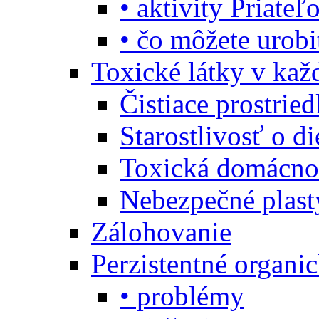
• aktivity Priate
• čo môžete urob
Toxické látky v ka
Čistiace prostrie
Starostlivosť o di
Toxická domácno
Nebezpečné plast
Zálohovanie
Perzistentné organi
• problémy