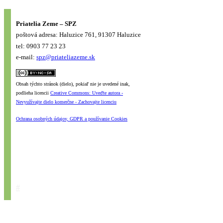
Priatelia Zeme – SPZ
poštová adresa: Haluzice 761, 91307 Haluzice
tel: 0903 77 23 23
e-mail:
spz@priateliazeme.sk
Obsah týchto stránok (dielo), pokiaľ nie je uvedené inak,
podlieha licencii
Creative Commons: Uveďte autora -
Nevyužívajte dielo komerčne - Zachovajte licenciu
Ochrana osobných údajov, GDPR a používanie Cookies
#