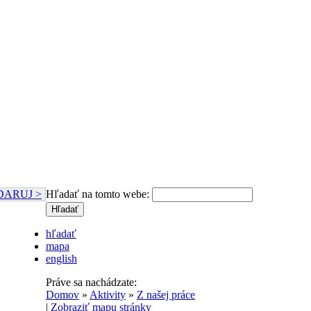
DARUJ >
Hľadať na tomto webe:
hľadať
mapa
english
Práve sa nachádzate:
Domov
»
Aktivity
»
Z našej práce
|
Zobraziť mapu stránky