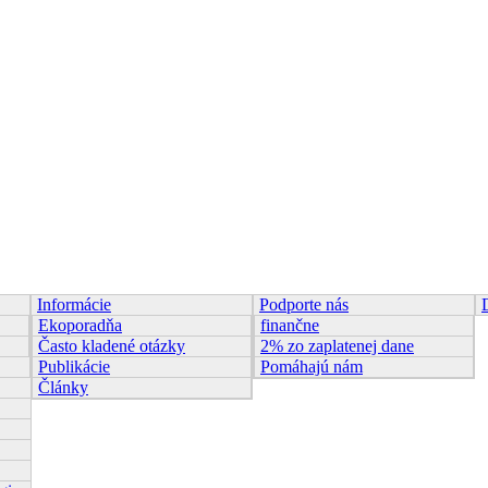
Informácie
Podporte nás
Ekoporadňa
finančne
Často kladené otázky
2% zo zaplatenej dane
Publikácie
Pomáhajú nám
Články