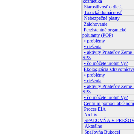
kozmetika
Starostlivosť o dieťa
Toxická domácnosť
Nebezpečné plasty
Zálohovanie
Perzistentné organické
polutanty (POP)
• problémy
• riešenia
• aktivity Priateľov Zeme 
SPZ
• čo môžete urobiť Vy?
Ekologizácia zdravotníctv
• problémy
• riešenia
• aktivity Priateľov Zeme 
SPZ
• čo môžete urobiť Vy?
Centrum pomoci občanom
Proces EIA
Archív
SPAĽOVŇA V PREŠO
Aktuálne
Spaľovňa Bukocel