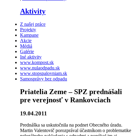
Aktivity
Z našej práce
Projekty
Kampane
Akcie
Médiá
Galérie
Iné aktivity
www.kompost.sk
www.nulaodpadu.sk
www.stopspalovniam.sk
Samosprávy bez odpadu
Priatelia Zeme – SPZ prednášali
pre verejnosť v Rankovciach
19.04.2011
Prednáška sa uskutočnila na podnet Obecného úradu.
Martin Valentovič porozprával účastníkom o problematike
nelegálneho nakladania s odpadmi a ponúkol im aj