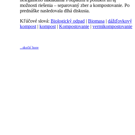
možnosti riešenia – separovaný zber a kompostovanie. Po
prednáške nasledovala dlhá diskusia.
Kľúčové slová:
Biologický odpad
|
Biomasa
|
dážďovkový
kompost
|
kompost
|
Kompostovanie
|
vermikompostovanie
...skočiť hore