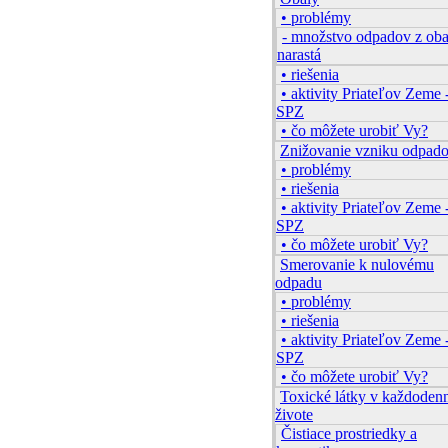
• problémy
- množstvo odpadov z ob
narastá
• riešenia
• aktivity Priateľov Zeme 
SPZ
• čo môžete urobiť Vy?
Znižovanie vzniku odpad
• problémy
• riešenia
• aktivity Priateľov Zeme 
SPZ
• čo môžete urobiť Vy?
Smerovanie k nulovému
odpadu
• problémy
• riešenia
• aktivity Priateľov Zeme 
SPZ
• čo môžete urobiť Vy?
Toxické látky v každode
živote
Čistiace prostriedky a