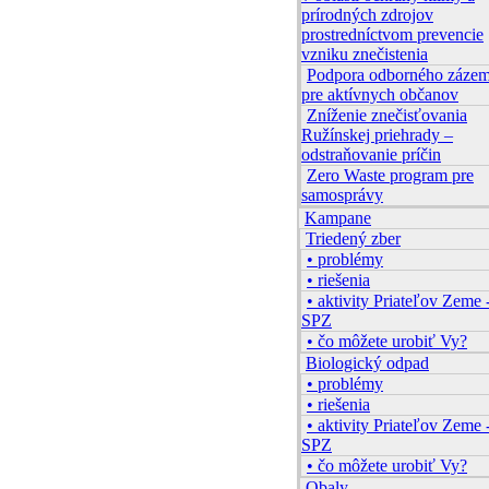
prírodných zdrojov
prostredníctvom prevencie
vzniku znečistenia
Podpora odborného zázem
pre aktívnych občanov
Zníženie znečisťovania
Ružínskej priehrady –
odstraňovanie príčin
Zero Waste program pre
samosprávy
Kampane
Triedený zber
• problémy
• riešenia
• aktivity Priateľov Zeme 
SPZ
• čo môžete urobiť Vy?
Biologický odpad
• problémy
• riešenia
• aktivity Priateľov Zeme 
SPZ
• čo môžete urobiť Vy?
Obaly