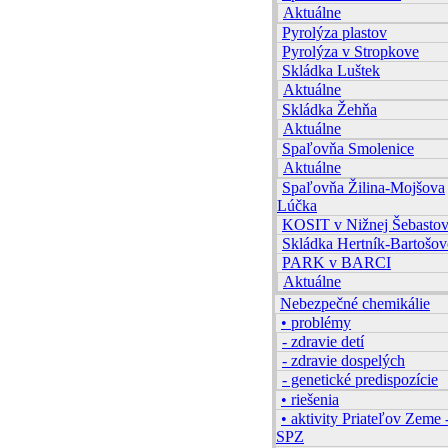
Aktuálne
Pyrolýza plastov
Pyrolýza v Stropkove
Skládka Luštek
Aktuálne
Skládka Žehňa
Aktuálne
Spaľovňa Smolenice
Aktuálne
Spaľovňa Žilina-Mojšova
Lúčka
KOSIT v Nižnej Šebastov
Skládka Hertník-Bartošov
PARK v BARCI
Aktuálne
Nebezpečné chemikálie
• problémy
- zdravie detí
- zdravie dospelých
- genetické predispozície
• riešenia
• aktivity Priateľov Zeme 
SPZ