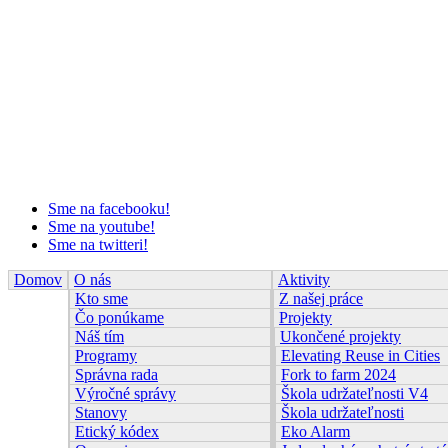
Sme na facebooku!
Sme na youtube!
Sme na twitteri!
Domov
O nás
Aktivity
Kto sme
Z našej práce
Čo ponúkame
Projekty
Náš tím
Ukončené projekty
Programy
Elevating Reuse in Cities
Správna rada
Fork to farm 2024
Výročné správy
Škola udržateľnosti V4
Stanovy
Škola udržateľnosti
Etický kódex
Eko Alarm