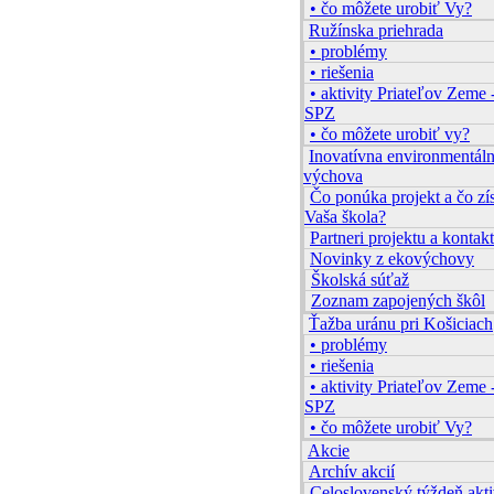
• čo môžete urobiť Vy?
Ružínska priehrada
• problémy
• riešenia
• aktivity Priateľov Zeme 
SPZ
• čo môžete urobiť vy?
Inovatívna environmentál
výchova
Čo ponúka projekt a čo zí
Vaša škola?
Partneri projektu a kontakt
Novinky z ekovýchovy
Školská súťaž
Zoznam zapojených škôl
Ťažba uránu pri Košiciach
• problémy
• riešenia
• aktivity Priateľov Zeme 
SPZ
• čo môžete urobiť Vy?
Akcie
Archív akcií
Celoslovenský týždeň akti