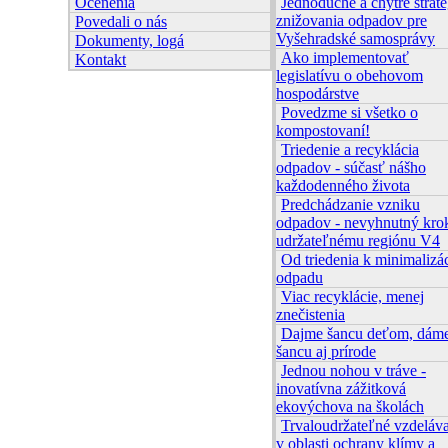
Ocenenia
Jednoduché a chytré straté
znižovania odpadov pre
Povedali o nás
Vyšehradské samosprávy
Dokumenty, logá
Ako implementovať
Kontakt
legislatívu o obehovom
hospodárstve
Povedzme si všetko o
kompostovaní!
Triedenie a recyklácia
odpadov - súčasť nášho
každodenného života
Predchádzanie vzniku
odpadov - nevyhnutný kro
udržateľnému regiónu V4
Od triedenia k minimalizác
odpadu
Viac recyklácie, menej
znečistenia
Dajme šancu deťom, dám
šancu aj prírode
Jednou nohou v tráve -
inovatívna zážitková
ekovýchova na školách
Trvaloudržateľné vzdeláv
v oblasti ochrany klímy a