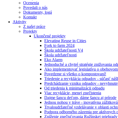
Ocenenia
Povedali o nás
Dokumenty, logá
Kontakt
Aktivity
Z našej práce
Projekty
Ukončené projekty
Elevating Reuse in Cities
Fork to farm 2024
Škola udržateľnosti V4
Škola udržateľnosti
Eko Alarm
Jednoduché a chytré stratégie znižovania 
Ako implementovať legislatívu o obehovom
Povedzme si všetko o kompostovaní!
Triedenie a recyklácia odpadov - súčasť ná
Predchádzanie vzniku odpadov - nevyhnutn
Od triedenia k minimalizácii odpadu
Viac recyklácie, menej znečistenia
Dajme šancu deťom, dáme šancu aj prírode
Jednou nohou v tráve - inovatívna zážitkov
Trvaloudržateľné vzdelávanie v oblasti ochr
Podpora odborného zázemia pre aktívnych 
Zníženie znečisťovania Ružínskej priehrady 