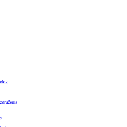
padov
 združenia
ly