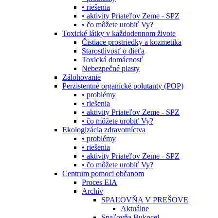
• riešenia
• aktivity Priateľov Zeme - SPZ
• čo môžete urobiť Vy?
Toxické látky v každodennom živote
Čistiace prostriedky a kozmetika
Starostlivosť o dieťa
Toxická domácnosť
Nebezpečné plasty
Zálohovanie
Perzistentné organické polutanty (POP)
• problémy
• riešenia
• aktivity Priateľov Zeme - SPZ
• čo môžete urobiť Vy?
Ekologizácia zdravotníctva
• problémy
• riešenia
• aktivity Priateľov Zeme - SPZ
• čo môžete urobiť Vy?
Centrum pomoci občanom
Proces EIA
Archív
SPAĽOVŇA V PREŠOVE
Aktuálne
Spaľovňa Bukocel