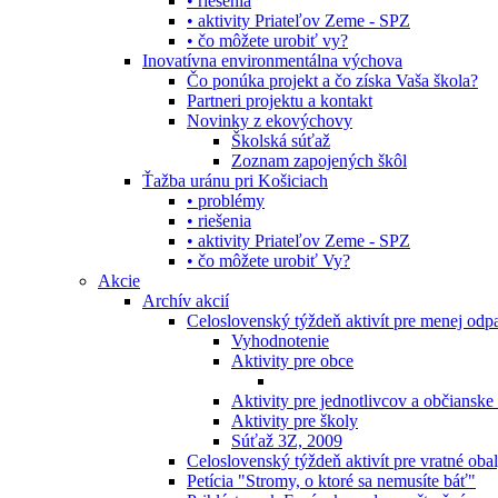
• riešenia
• aktivity Priateľov Zeme - SPZ
• čo môžete urobiť vy?
Inovatívna environmentálna výchova
Čo ponúka projekt a čo získa Vaša škola?
Partneri projektu a kontakt
Novinky z ekovýchovy
Školská súťaž
Zoznam zapojených škôl
Ťažba uránu pri Košiciach
• problémy
• riešenia
• aktivity Priateľov Zeme - SPZ
• čo môžete urobiť Vy?
Akcie
Archív akcií
Celoslovenský týždeň aktivít pre menej od
Vyhodnotenie
Aktivity pre obce
Aktivity pre jednotlivcov a občianske
Aktivity pre školy
Súťaž 3Z, 2009
Celoslovenský týždeň aktivít pre vratné oba
Petícia "Stromy, o ktoré sa nemusíte báť"