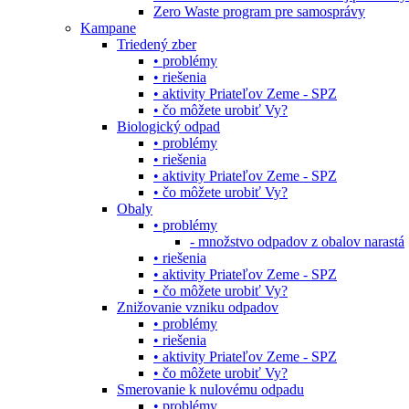
Zero Waste program pre samosprávy
Kampane
Triedený zber
• problémy
• riešenia
• aktivity Priateľov Zeme - SPZ
• čo môžete urobiť Vy?
Biologický odpad
• problémy
• riešenia
• aktivity Priateľov Zeme - SPZ
• čo môžete urobiť Vy?
Obaly
• problémy
- množstvo odpadov z obalov narastá
• riešenia
• aktivity Priateľov Zeme - SPZ
• čo môžete urobiť Vy?
Znižovanie vzniku odpadov
• problémy
• riešenia
• aktivity Priateľov Zeme - SPZ
• čo môžete urobiť Vy?
Smerovanie k nulovému odpadu
• problémy