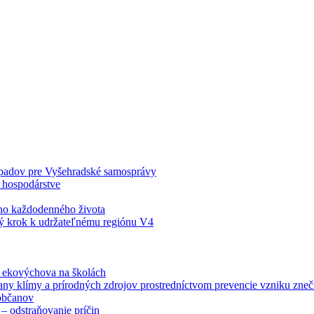
odpadov pre Vyšehradské samosprávy
 hospodárstve
šho každodenného života
ý krok k udržateľnému regiónu V4
á ekovýchova na školách
any klímy a prírodných zdrojov prostredníctvom prevencie vzniku zneči
občanov
– odstraňovanie príčin