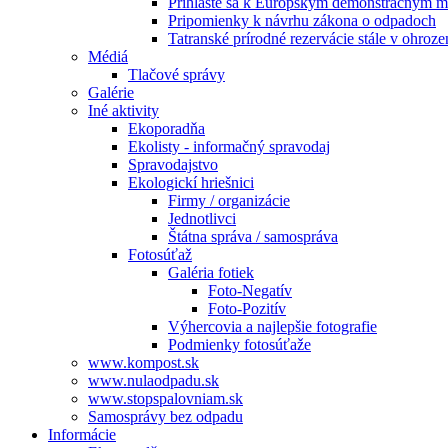
Prihláste sa k Európskym demonštračným m
Pripomienky k návrhu zákona o odpadoch
Tatranské prírodné rezervácie stále v ohroze
Médiá
Tlačové správy
Galérie
Iné aktivity
Ekoporadňa
Ekolisty - informačný spravodaj
Spravodajstvo
Ekologickí hriešnici
Firmy / organizácie
Jednotlivci
Štátna správa / samospráva
Fotosúťaž
Galéria fotiek
Foto-Negatív
Foto-Pozitív
Výhercovia a najlepšie fotografie
Podmienky fotosúťaže
www.kompost.sk
www.nulaodpadu.sk
www.stopspalovniam.sk
Samosprávy bez odpadu
Informácie