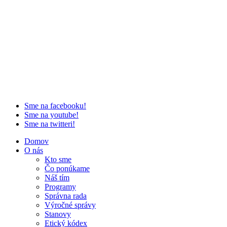
Sme na facebooku!
Sme na youtube!
Sme na twitteri!
Domov
O nás
Kto sme
Čo ponúkame
Náš tím
Programy
Správna rada
Výročné správy
Stanovy
Etický kódex