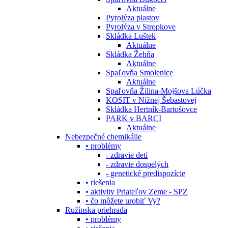
Aktuálne
Pyrolýza plastov
Pyrolýza v Stropkove
Skládka Luštek
Aktuálne
Skládka Žehňa
Aktuálne
Spaľovňa Smolenice
Aktuálne
Spaľovňa Žilina-Mojšova Lúčka
KOSIT v Nižnej Šebastovej
Skládka Hertník-Bartošovce
PARK v BARCI
Aktuálne
Nebezpečné chemikálie
• problémy
- zdravie detí
- zdravie dospelých
- genetické predispozície
• riešenia
• aktivity Priateľov Zeme - SPZ
• čo môžete urobiť Vy?
Ružínska priehrada
• problémy