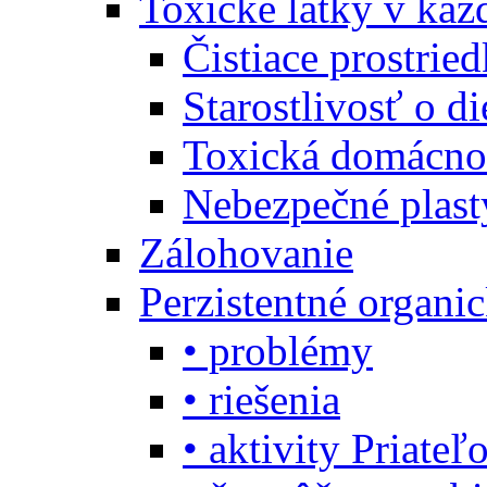
Toxické látky v ka
Čistiace prostrie
Starostlivosť o di
Toxická domácno
Nebezpečné plast
Zálohovanie
Perzistentné organi
• problémy
• riešenia
• aktivity Priate