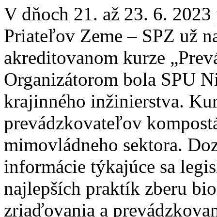
V dňoch 21. až 23. 6. 2023 
Priateľov Zeme – SPZ už n
akreditovanom kurze „Prev
Organizátorom bola SPU Nit
krajinného inžinierstva. Kur
prevádzkovateľov kompostá
mimovládneho sektora. Dozv
informácie týkajúce sa legi
najlepších praktík zberu bi
zriaďovania a prevádzkovan