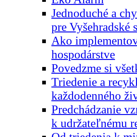
Jednoduché a chyt
pre Vyšehradské 
Ako implementova
hospodárstve
Povedzme si všet
Triedenie a recyk
každodenného ži
Predchádzanie vz
k udržateľnému r
Od triedenia k mi