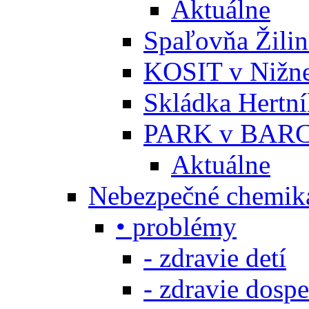
Aktuálne
Spaľovňa Žili
KOSIT v Nižne
Skládka Hertn
PARK v BARC
Aktuálne
Nebezpečné chemiká
• problémy
- zdravie detí
- zdravie dosp