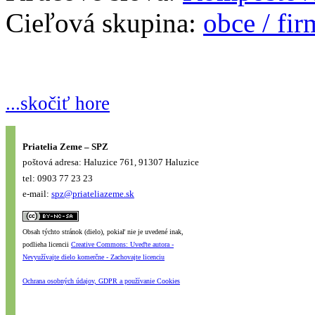
Cieľová skupina:
obce / fi
...skočiť hore
Priatelia Zeme – SPZ
poštová adresa: Haluzice 761, 91307 Haluzice
tel: 0903 77 23 23
e-mail:
spz@priateliazeme.sk
Obsah týchto stránok (dielo), pokiaľ nie je uvedené inak,
podlieha licencii
Creative Commons: Uveďte autora -
Nevyužívajte dielo komerčne - Zachovajte licenciu
Ochrana osobných údajov, GDPR a používanie Cookies