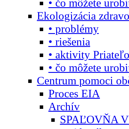
• čo môžete urob
Ekologizácia zdravo
• problémy
• riešenia
• aktivity Priate
• čo môžete urob
Centrum pomoci o
Proces EIA
Archív
SPAĽOVŇA V