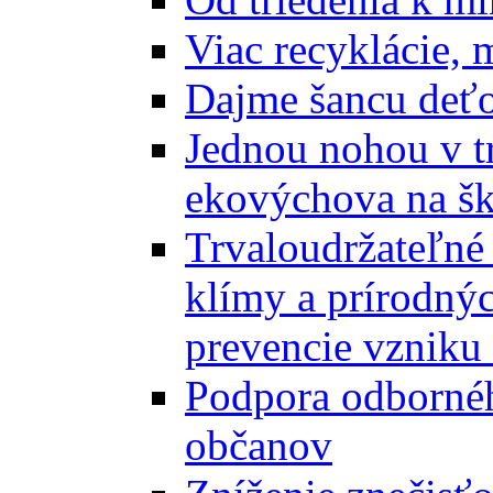
Viac recyklácie, 
Dajme šancu deťo
Jednou nohou v tr
ekovýchova na š
Trvaloudržateľné 
klímy a prírodný
prevencie vzniku 
Podpora odbornéh
občanov